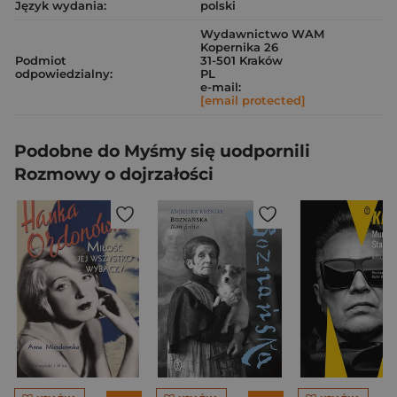
Język wydania:
polski
Wydawnictwo WAM
Kopernika 26
Podmiot
31-501 Kraków
odpowiedzialny:
PL
e-mail:
[email protected]
Podobne do Myśmy się uodpornili
Rozmowy o dojrzałości