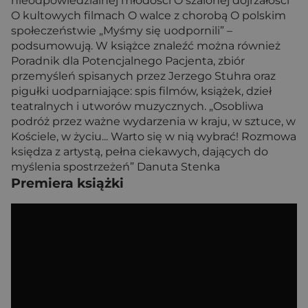
nieodpowiedzialnej młodości O szalonej dojrzałości
O kultowych filmach O walce z chorobą O polskim
społeczeństwie „Myśmy się uodpornili” –
podsumowują. W książce znaleźć można również
Poradnik dla Potencjalnego Pacjenta, zbiór
przemyśleń spisanych przez Jerzego Stuhra oraz
pigułki uodparniające: spis filmów, książek, dzieł
teatralnych i utworów muzycznych. „Osobliwa
podróż przez ważne wydarzenia w kraju, w sztuce, w
Kościele, w życiu... Warto się w nią wybrać! Rozmowa
księdza z artystą, pełna ciekawych, dających do
myślenia spostrzeżeń” Danuta Stenka
Premiera książki