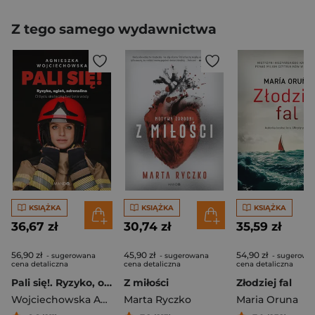
Z tego samego wydawnictwa
KSIĄŻKA
KSIĄŻKA
KSIĄŻKA
36,67 zł
30,74 zł
35,59 zł
56,90 zł
45,90 zł
54,90 zł
- sugerowana
- sugerowana
- sugerowa
cena detaliczna
cena detaliczna
cena detaliczna
Pali się!. Ryzyko, ogień, adrenalina
Z miłości
Złodziej fal
Wojciechowska Agnieszka
Marta Ryczko
Maria Oruna