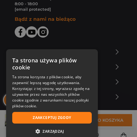
8:00 - 18:00
[email protected]
Bądź z nami na bieżąco
O Księgarni Znak
Ta strona używa plików
cookie
Zakupy u nas
Ta strona korzysta z plików cookie, aby
Nasza oferta
zapewnić lepszą wygodę użytkowania.
Korzystając z tej strony, wyrażasz zgodę na
używanie przez nas wszystkich plików
Nasi autorzy
cookie zgodnie z warunkami naszej polityki
plików cookie.
ZAAKCEPTUJ ZGODY
28,58 zł
DO KOSZYKA
ZARZĄDZAJ