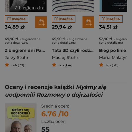
KSIĄŻKA
KSIĄŻKA
KSIĄŻKA
34,89 zł
29,94 zł
34,51 zł
49,90 zł
49,90 zł
52,90 zł
- sugerowana
- sugerowana
- sugerowa
cena detaliczna
cena detaliczna
cena detaliczna
Z biegiem dni Pamiętnik minionego roku
Tata 3D czyli rodzinny triathlon z przeszkodami
Jerzy Stuhr
Maciej Stuhr
Maria Malatyńs
6,4 (79)
6,6 (134)
6,3 (30)
Oceny i recenzje książki
Myśmy się
uodpornili Rozmowy o dojrzałości
Średnia ocen:
6.76
/10
Liczba ocen:
55