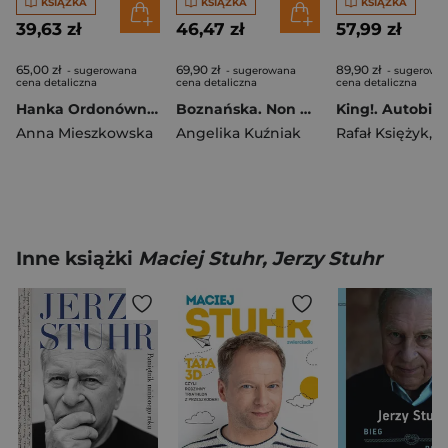
KSIĄŻKA
KSIĄŻKA
KSIĄŻKA
39,63 zł
46,47 zł
57,99 zł
65,00 zł
69,90 zł
89,90 zł
- sugerowana
- sugerowana
- sugerowa
cena detaliczna
cena detaliczna
cena detaliczna
Hanka Ordonówna. Miłość jej wszystko wybaczy
Boznańska. Non finito
Anna Mieszkowska
Angelika Kuźniak
Rafał Księżyk
,
Muniek
Inne książki
Maciej Stuhr, Jerzy Stuhr