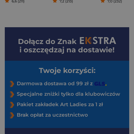
6,6 (211)
7,2 (213)
7,0 (232)
Dołącz do
Znak
i oszczędzaj na dostawie!
Twoje korzyści:
Darmowa dostawa od 99 zł z
Specjalne zniżki tylko dla klubowiczów
Pakiet zakładek Art Ladies za 1 zł
Brak opłat za uczestnictwo