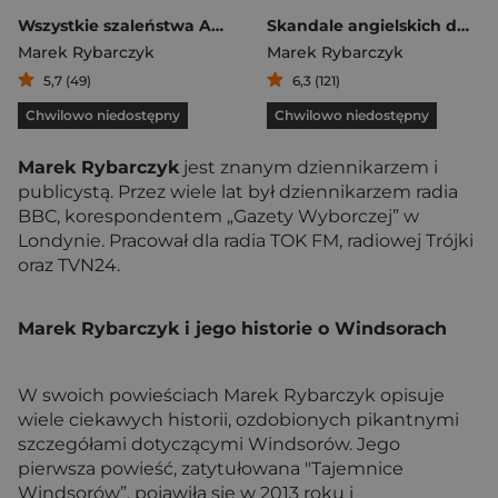
Wszystkie szaleństwa Anglików
Skandale angielskich dworów Prywatne życie arystokracji
Marek Rybarczyk
Marek Rybarczyk
5,7 (49)
6,3 (121)
Chwilowo niedostępny
Chwilowo niedostępny
Marek Rybarczyk
jest znanym dziennikarzem i
publicystą. Przez wiele lat był dziennikarzem radia
BBC, korespondentem „Gazety Wyborczej” w
Londynie. Pracował dla radia TOK FM, radiowej Trójki
oraz TVN24.
Marek Rybarczyk i jego historie o Windsorach
W swoich powieściach Marek Rybarczyk opisuje
wiele ciekawych historii, ozdobionych pikantnymi
szczegółami dotyczącymi Windsorów. Jego
pierwsza powieść, zatytułowana "Tajemnice
Windsorów”, pojawiła się w 2013 roku i