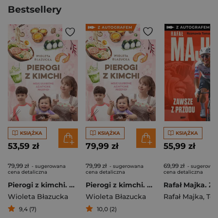
Bestsellery
KSIĄŻKA
KSIĄŻKA
KSIĄŻKA
53,59 zł
79,99 zł
55,99 zł
79,99 zł
79,99 zł
69,99 zł
- sugerowana
- sugerowana
- sugerowa
cena detaliczna
cena detaliczna
cena detaliczna
Pierogi z kimchi. Moje ulubione azjatyckie przepisy
Pierogi z kimchi. Moje ulubione azjatyckie przepisy - książka z autografem
Wioleta Błazucka
Wioleta Błazucka
Rafał Majka
,
Tomasz 
9,4 (7)
10,0 (2)