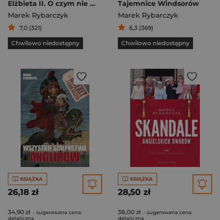
Elżbieta II. O czym nie mówi królowa?
Tajemnice Windsorów
Marek Rybarczyk
Marek Rybarczyk
7,0 (321)
6,3 (369)
Chwilowo niedostępny
Chwilowo niedostępny
KSIĄŻKA
KSIĄŻKA
26,18 zł
28,50 zł
34,90 zł
38,00 zł
- sugerowana cena
- sugerowana cena
detaliczna
detaliczna