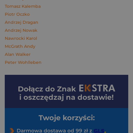
Tomasz Kalemba
Piotr Oczko
Andrzej Dragan
Andrzej Nowak
Nawrocki Karol
McGrath Andy
Alan Walker
Peter Wohlleben
Dołącz do
Znak
i oszczędzaj na dostawie!
Twoje korzyści:
Darmowa dostawa od 99 zł z