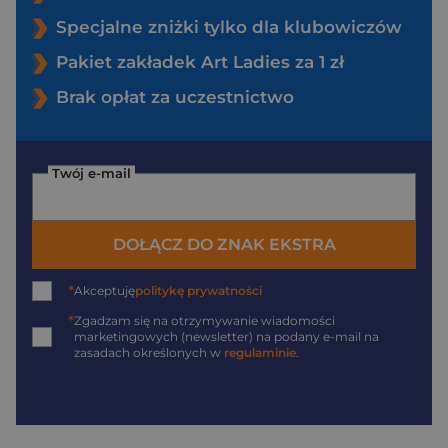
Specjalne zniżki tylko dla klubowiczów
Pakiet zakładek Art Ladies za 1 zł
Brak opłat za uczestnictwo
Twój e-mail
DOŁĄCZ DO ZNAK EKSTRA
*
Akceptuję
politykę prywatności
*
Zgadzam się na otrzymywanie wiadomości
marketingowych (newsletter) na podany
e-mail
na
zasadach określonych w
regulaminie
.