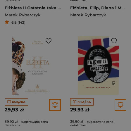
detaliczna
detaliczna
Elżbieta II Ostatnia taka królowa
Elżbieta, Filip, Diana i Meghan Zmierzch świata Windsorów
Marek Rybarczyk
Marek Rybarczyk
6,8 (142)
KSIĄŻKA
KSIĄŻKA
29,93 zł
29,93 zł
39,90 zł
39,90 zł
- sugerowana cena
- sugerowana cena
detaliczna
detaliczna