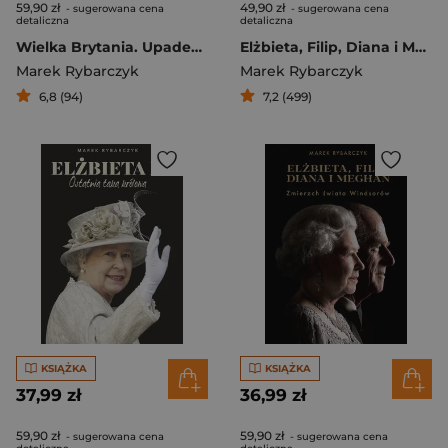
59,90 zł
49,90 zł
- sugerowana cena
- sugerowana cena
detaliczna
detaliczna
Wielka Brytania. Upadek wielkości
Elżbieta, Filip, Diana i Meghan. Zmierzch świata Windsorów
Marek Rybarczyk
Marek Rybarczyk
6,8 (94)
7,2 (499)
KSIĄŻKA
KSIĄŻKA
37,99 zł
36,99 zł
59,90 zł
59,90 zł
- sugerowana cena
- sugerowana cena