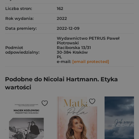
Liczba stron:
162
Rok wydania:
2022
Data premiery:
2022-12-09
Wydawnictwo PETRUS Paweł
Piotrowski
Podmiot
Raciborska 13/31
odpowiedzialny:
30-384 Kraków
PL
e-mail:
[email protected]
Podobne do Nicolai Hartmann. Etyka
wartości