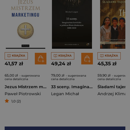
KSIĄŻKA
KSIĄŻKA
KSIĄŻKA
41,57 zł
49,24 zł
45,35 zł
65,00 zł
79,00 zł
59,90 zł
- sugerowana
- sugerowana
- sugerowa
cena detaliczna
cena detaliczna
cena detaliczna
Jezus Mistrzem marketingu
33 sceny. Imaginarium katolickie w polskim filmie fabularnym 2000-2020
Paweł Piotrowski
Legan Michał
Andrzej Klimar
1,0 (2)