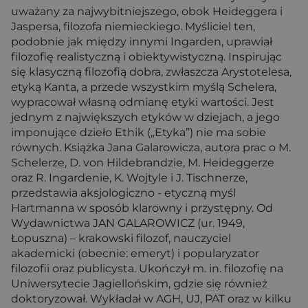
uważany za najwybitniejszego, obok Heideggera i
Jaspersa, filozofa niemieckiego. Myśliciel ten,
podobnie jak między innymi Ingarden, uprawiał
filozofię realistyczną i obiektywistyczną. Inspirując
się klasyczną filozofią dobra, zwłaszcza Arystotelesa,
etyką Kanta, a przede wszystkim myślą Schelera,
wypracował własną odmianę etyki wartości. Jest
jednym z największych etyków w dziejach, a jego
imponujące dzieło Ethik („Etyka”) nie ma sobie
równych. Książka Jana Galarowicza, autora prac o M.
Schelerze, D. von Hildebrandzie, M. Heideggerze
oraz R. Ingardenie, K. Wojtyle i J. Tischnerze,
przedstawia aksjologiczno - etyczną myśl
Hartmanna w sposób klarowny i przystępny. Od
Wydawnictwa JAN GALAROWICZ (ur. 1949,
Łopuszna) – krakowski filozof, nauczyciel
akademicki (obecnie: emeryt) i popularyzator
filozofii oraz publicysta. Ukończył m. in. filozofię na
Uniwersytecie Jagiellońskim, gdzie się również
doktoryzował. Wykładał w AGH, UJ, PAT oraz w kilku