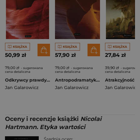
KSIĄŻKA
KSIĄŻKA
KSIĄŻKA
50,99 zł
57,90 zł
27,84 zł
79,00 zł
79,00 zł
39,90 zł
- sugerowana
- sugerowana
- sugerowa
cena detaliczna
cena detaliczna
cena detaliczna
Odkrywcy prawdy o miłości. Antropodramatyka
Antropodramatyka. Żyć wartościami i czynić dobro
Jan Galarowicz
Jan Galarowicz
Jan Galarowicz
Oceny i recenzje książki
Nicolai
Hartmann. Etyka wartości
Średnia ocen: