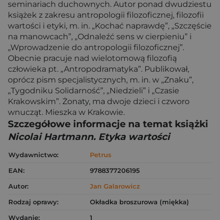
seminariach duchownych. Autor ponad dwudziestu
książek z zakresu antropologii filozoficznej, filozofii
wartości i etyki, m. in. „Kochać naprawdę”, „Szczęście
na manowcach”, „Odnaleźć sens w cierpieniu” i
„Wprowadzenie do antropologii filozoficznej”.
Obecnie pracuje nad wielotomową filozofią
człowieka pt. „Antropodramatyka”. Publikował,
oprócz pism specjalistycznych, m. in. w „Znaku”,
„Tygodniku Solidarność”, „Niedzieli” i „Czasie
Krakowskim”. Żonaty, ma dwoje dzieci i czworo
wnucząt. Mieszka w Krakowie.
Szczegółowe informacje na temat książki
Nicolai Hartmann. Etyka wartości
Wydawnictwo:
Petrus
EAN:
9788377206195
Autor:
Jan Galarowicz
Rodzaj oprawy:
Okładka broszurowa (miękka)
Wydanie:
1