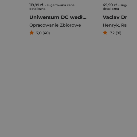
119,99 zł
49,90 zł
- sugerowana cena
- sugerowa
detaliczna
detaliczna
Uniwersum DC według Neila Gaimana
Opracowanie Zbiorowe
Henryk
,
Ratka 
7,0 (40)
7,2 (91)