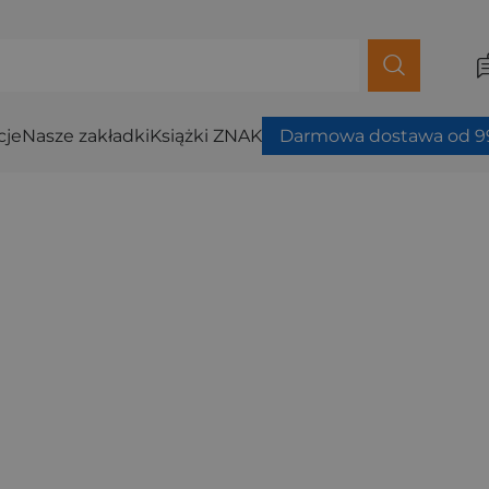
cje
Nasze zakładki
Książki ZNAK
Darmowa dostawa od 99