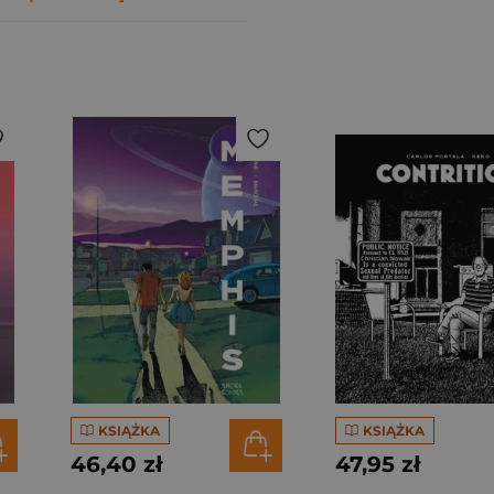
KSIĄŻKA
KSIĄŻKA
46,40 zł
47,95 zł