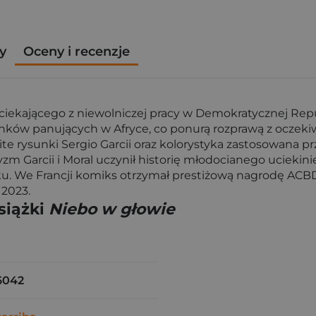
y
Oceny i recenzje
iekającego z niewolniczej pracy w Demokratycznej Repub
unków panujących w Afryce, co ponurą rozprawą z oczek
te rysunki Sergio Garcii oraz kolorystyka zastosowana prz
yzm Garcii i Moral uczynił historię młodocianego ucieki
ku. We Francji komiks otrzymał prestiżową nagrodę ACB
 2023.
siążki
Niebo w głowie
6042