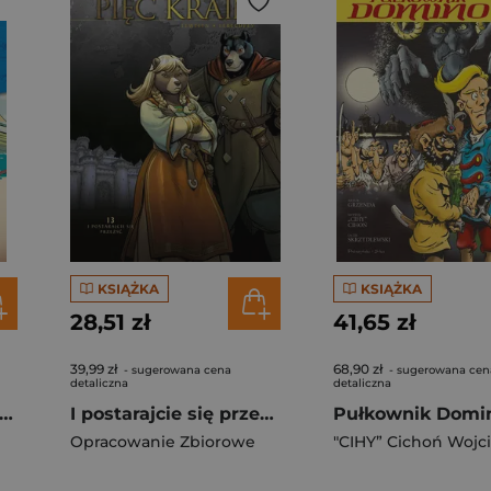
KSIĄŻKA
KSIĄŻKA
28,51 zł
41,65 zł
39,99 zł
68,90 zł
- sugerowana cena
- sugerowana cen
detaliczna
detaliczna
r pracujący. Wielcy bohaterowie Disneya. Kaczor Donald. Tom 3
I postarajcie się przeżyć. Pięć Krain. Tom 13
Pułkownik Domi
Opracowanie Zbiorowe
"CIHY” Cichoń Wojc