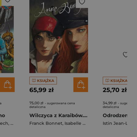
KSIĄŻKA
KSIĄŻKA
65,99 zł
25,70 zł
75,00 zł
34,99 zł
a
- sugerowana cena
- sugerowa
detaliczna
detaliczna
no
Wilczyca z Karaibów. Anne Bonny. Tom 2
iech
,
Grzenda Artur
Franck Bonnet
,
Isabelle Charly
Istin Jean-Luc
,
J