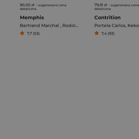
90,00 zł
79,91 zł
- sugerowana cena
- sugerowana cena
detaliczna
detaliczna
Memphis
Contrition
Bertrand Marchal
,
Rodolphe
Portela Carlos
,
Keko
7,7 (53)
7,4 (93)