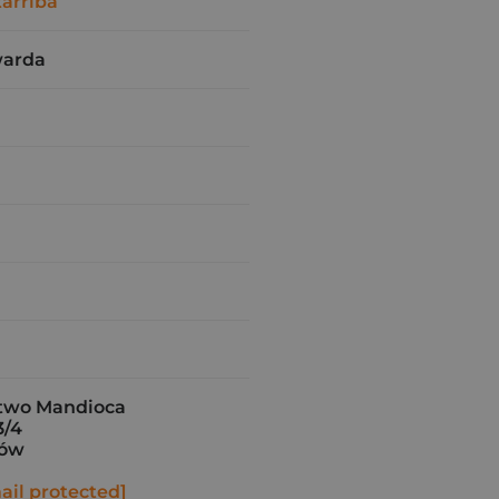
tarriba
warda
two Mandioca
3/4
ków
ail protected]