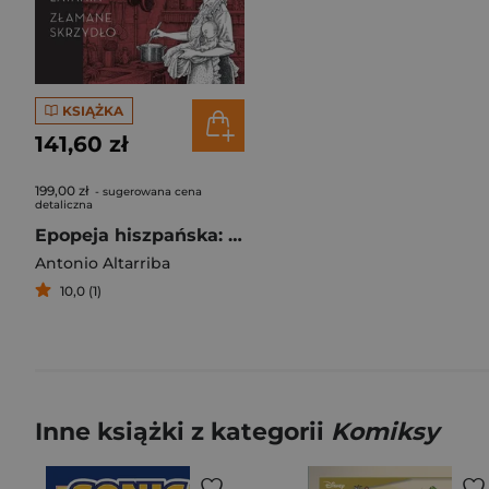
KSIĄŻKA
141,60 zł
199,00 zł
- sugerowana cena
detaliczna
Epopeja hiszpańska: Sztuka latania. Złamane..
Antonio Altarriba
10,0 (1)
Inne książki z kategorii
Komiksy