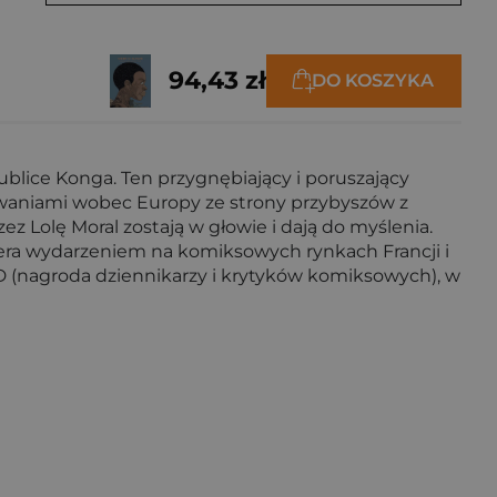
94,43 zł
DO KOSZYKA
lice Konga. Ten przygnębiający i poruszający
iwaniami wobec Europy ze strony przybyszów z
ez Lolę Moral zostają w głowie i dają do myślenia.
niera wydarzeniem na komiksowych rynkach Francji i
D (nagroda dziennikarzy i krytyków komiksowych), w