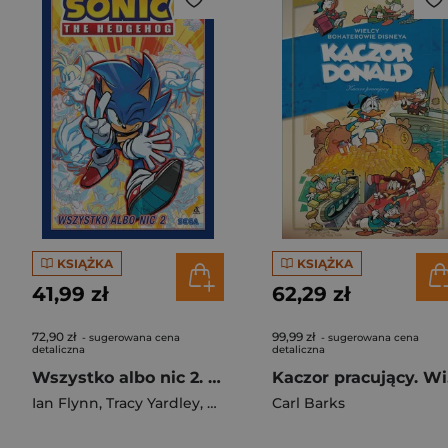
KSIĄŻKA
KSIĄŻKA
41,99 zł
62,29 zł
72,90 zł
99,99 zł
- sugerowana cena
- sugerowana cena
detaliczna
detaliczna
Wszystko albo nic 2. Sonic the Hedgehog. Tom 14 wyd. 2
Kaczo
Ian Flynn
,
Tracy Yardley
,
Adam Bryce Thomas
Carl Barks