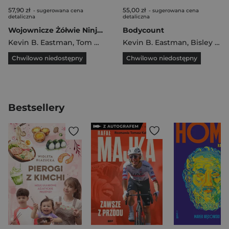
57,90 zł
55,00 zł
- sugerowana cena
- sugerowana cena
detaliczna
detaliczna
Wojownicze Żółwie Ninja Tom 2
Bodycount
Kevin B. Eastman
,
Tom Waltz
,
Dan Duncan
Kevin B. Eastman
,
Bisley Simon
Chwilowo niedostępny
Chwilowo niedostępny
Bestsellery