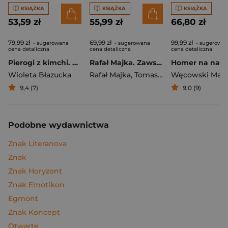
KSIĄŻKA
KSIĄŻKA
KSIĄŻKA
53,59 zł
55,99 zł
66,80 zł
79,99 zł
69,99 zł
99,99 zł
- sugerowana
- sugerowana
- sugerowa
cena detaliczna
cena detaliczna
cena detaliczna
Pierogi z kimchi. Moje ulubione azjatyckie przepisy
Rafał Majka. Zawsze z przodu. Rozmawia Tomasz Kalemba - książka z autografem
Wioleta Błazucka
Rafał Majka
,
Tomasz Kalemba
Węcowski Mar
9,4 (7)
9,0 (9)
Podobne wydawnictwa
Znak Literanova
Znak
Znak Horyzont
Znak Emotikon
Egmont
Znak Koncept
Otwarte