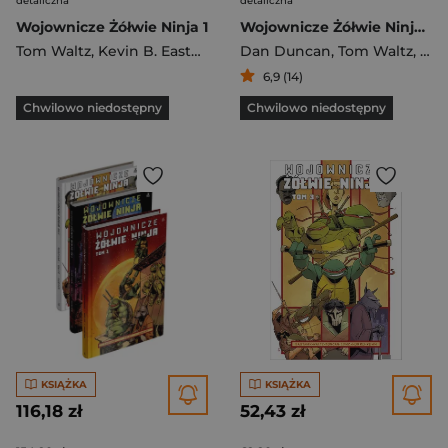
detaliczna
detaliczna
Wojownicze Żółwie Ninja 1
Wojownicze Żółwie Ninja. Tom 4
Tom Waltz
,
Kevin B. Eastman
,
Dan Duncan
Dan Duncan
,
Tom Waltz
,
Kev
6,9 (14)
Chwilowo niedostępny
Chwilowo niedostępny
KSIĄŻKA
KSIĄŻKA
116,18 zł
52,43 zł