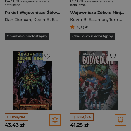
154,90 zł
69,90 zł
- sugerowana cena
- sugerowana cena
detaliczna
detaliczna
Pakiet Wojownicze Żółwie Ninja. Tomy 1-3
Wojownicze Żółwie Ninja Tom 3
Dan Duncan
,
Kevin B. Eastman
,
Kevin B. Eastman
Tom Waltz
,
Tom Waltz
6,9 (30)
Chwilowo niedostępny
Chwilowo niedostępny
KSIĄŻKA
KSIĄŻKA
43,43 zł
41,25 zł