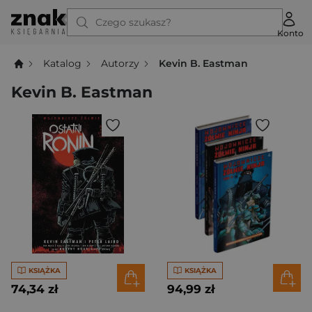
Czego szukasz?
Konto
Katalog
Autorzy
Kevin B. Eastman
Kevin B. Eastman
KSIĄŻKA
KSIĄŻKA
74,34 zł
94,99 zł