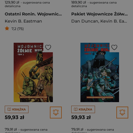
129,90 zł
189,90 zł
- sugerowana cena
- sugerowana cena
detaliczna
detaliczna
Ostatni Ronin. Wojownicze Żółwie Ninja
Pakiet Wojownicze Żółwie Ninja. Tomy 4-6
Kevin B. Eastman
Dan Duncan
,
Kevin B. Eastman
7,2 (75)
KSIĄŻKA
KSIĄŻKA
59,93 zł
59,93 zł
79,91 zł
79,91 zł
- sugerowana cena
- sugerowana cena