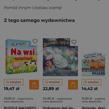
Pomóż innym i zostaw ocenę!
Z tego samego wydawnictwa
KSIĄŻKA
KSIĄŻKA
KSIĄŻKA
19,47 zł
22,89 zł
14,42 zł
29,90 zł
34,90 zł
15,90 zł
- sugerowana
- sugerowana
- sugerowan
cena detaliczna
cena detaliczna
cena detaliczna
PUZZLE MAGNETYCZNE NA WSI
Dobranoc śpij dobrze. Picturebook