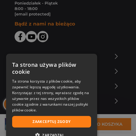
Poniedziałek - Piątek
8:00 - 18:00
[email protected]
Bądź z nami na bieżąco
O Księgarni Znak
Ta strona używa plików
cookie
Zakupy u nas
Ta strona korzysta z plików cookie, aby
Nasza oferta
zapewnić lepszą wygodę użytkowania.
Korzystając z tej strony, wyrażasz zgodę na
używanie przez nas wszystkich plików
Nasi autorzy
cookie zgodnie z warunkami naszej polityki
plików cookie.
ZAAKCEPTUJ ZGODY
22,89 zł
DO KOSZYKA
ZARZĄDZAJ