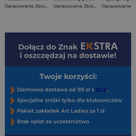
Opracowanie Zbiorowe
Opracowanie Zbiorowe
Dołącz do
Znak
i oszczędzaj na dostawie!
Twoje korzyści:
Darmowa dostawa od 99 zł z
Specjalne zniżki tylko dla klubowiczów
Pakiet zakładek Art Ladies za 1 zł
Brak opłat za uczestnictwo