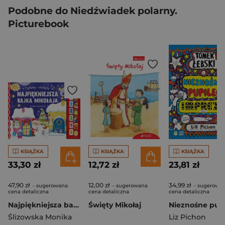
Podobne do Niedźwiadek polarny.
Picturebook
KSIĄŻKA
KSIĄŻKA
KSIĄŻKA
33,30 zł
12,72 zł
23,81 zł
47,90 zł
12,00 zł
34,99 zł
- sugerowana
- sugerowana
- sugerowa
cena detaliczna
cena detaliczna
cena detaliczna
Najpiękniejsza bajka Mikołaja. Czytamy i słuchamy
Święty Mikołaj
Ślizowska Monika
Liz Pichon