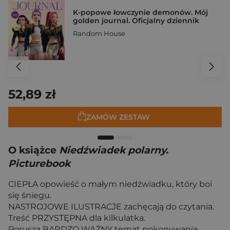
K-popowe łowczynie demonów. Mój
golden journal. Oficjalny dziennik
Random House
52,89 zł
ZAMÓW ZESTAW
O książce
Niedźwiadek polarny.
Picturebook
CIEPŁA opowieść o małym niedźwiadku, który boi
się śniegu.
NASTROJOWE ILUSTRACJE zachęcają do czytania.
Treść PRZYSTĘPNA dla kilkulatka.
Porusza BARDZO WAŻNY temat pokonywania