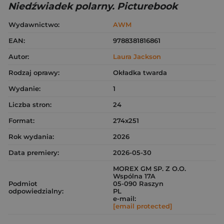
Niedźwiadek polarny. Picturebook
Wydawnictwo:
AWM
EAN:
9788381816861
Autor:
Laura Jackson
Rodzaj oprawy:
Okładka twarda
Wydanie:
1
Liczba stron:
24
Format:
274x251
Rok wydania:
2026
Data premiery:
2026-05-30
MOREX GM SP. Z O.O.
Wspólna 17A
Podmiot
05-090 Raszyn
odpowiedzialny:
PL
e-mail:
[email protected]