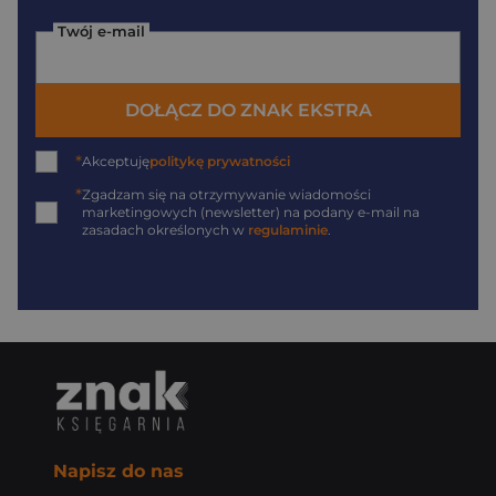
Twój e-mail
DOŁĄCZ DO ZNAK EKSTRA
*
Akceptuję
politykę prywatności
*
Zgadzam się na otrzymywanie wiadomości
marketingowych (newsletter) na podany
e-mail
na
zasadach określonych w
regulaminie
.
Napisz do nas