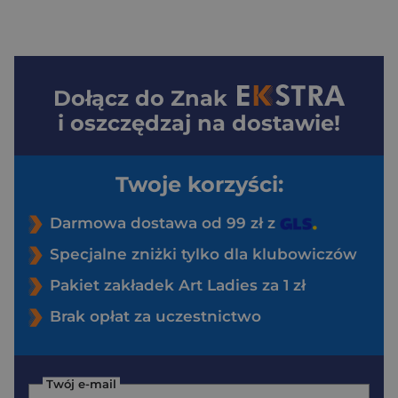
Dołącz do
Znak
i oszczędzaj na dostawie!
Twoje korzyści:
Darmowa dostawa od 99 zł z
Specjalne zniżki tylko dla klubowiczów
Pakiet zakładek Art Ladies za 1 zł
Brak opłat za uczestnictwo
Twój e-mail