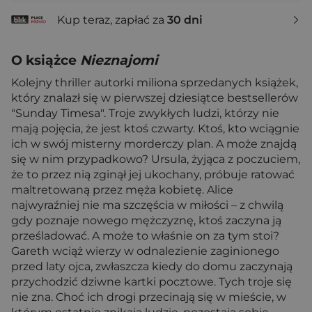
Kup teraz, zapłać za
30 dni
O książce
Nieznajomi
Kolejny thriller autorki miliona sprzedanych książek,
który znalazł się w pierwszej dziesiątce bestsellerów
"Sunday Timesa". Troje zwykłych ludzi, którzy nie
mają pojęcia, że jest ktoś czwarty. Ktoś, kto wciągnie
ich w swój misterny morderczy plan. A może znajdą
się w nim przypadkowo? Ursula, żyjąca z poczuciem,
że to przez nią zginął jej ukochany, próbuje ratować
maltretowaną przez męża kobietę. Alice
najwyraźniej nie ma szczęścia w miłości – z chwilą
gdy poznaje nowego mężczyznę, ktoś zaczyna ją
prześladować. A może to właśnie on za tym stoi?
Gareth wciąż wierzy w odnalezienie zaginionego
przed laty ojca, zwłaszcza kiedy do domu zaczynają
przychodzić dziwne kartki pocztowe. Tych troje się
nie zna. Choć ich drogi przecinają się w mieście, w