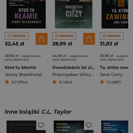
KSIĄŻKA
KSIĄŻKA
KSIĄŻKA
32,45 zł
28,99 zł
31,83 zł
38,90 zł
44,90 zł
39,90 zł
- sugerowana
- sugerowana
- sugerowa
cena detaliczna
cena detaliczna
cena detaliczna
Ktoś tu kłamie
Dwadzieścia lat ciszy
Ta, która zawin
Jenny Blackhurst
Przemysław Wilczyński
Jane Corry
6,7 (1754)
5,1 (164)
7,2 (697)
Inne książki
C.L. Taylor