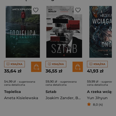
KSIĄŻKA
KSIĄŻKA
KSIĄŻKA
35,64 zł
36,55 zł
41,93 zł
54,99 zł
59,90 zł
59,99 zł
- sugerowana
- sugerowana
- sugerowa
cena detaliczna
cena detaliczna
cena detaliczna
Topielica
Sztab
Aneta Kisielewska
Joakim Zander
,
Berglof Moa
Yun Jihyun
8,0 (4)