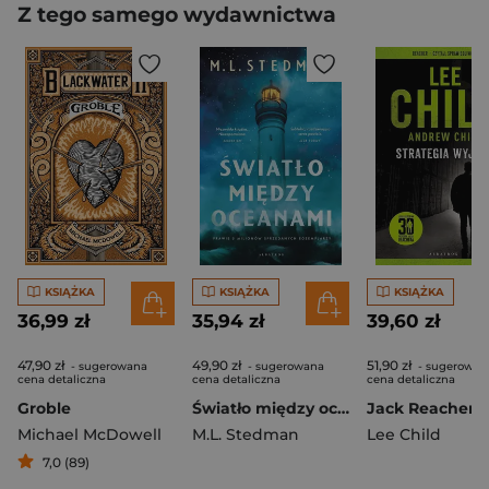
Z tego samego wydawnictwa
KSIĄŻKA
KSIĄŻKA
KSIĄŻKA
36,99 zł
35,94 zł
39,60 zł
47,90 zł
49,90 zł
51,90 zł
- sugerowana
- sugerowana
- sugerowan
cena detaliczna
cena detaliczna
cena detaliczna
Groble
Światło między oceanami (okładka miękka)
Michael McDowell
M.L. Stedman
Lee Child
7,0 (89)