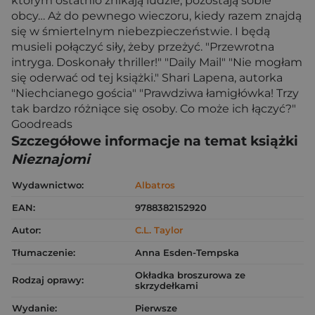
którym ostatnio znikają ludzie, pozostają sobie
obcy… Aż do pewnego wieczoru, kiedy razem znajdą
się w śmiertelnym niebezpieczeństwie. I będą
musieli połączyć siły, żeby przeżyć. "Przewrotna
intryga. Doskonały thriller!" "Daily Mail" "Nie mogłam
się oderwać od tej książki." Shari Lapena, autorka
"Niechcianego gościa" "Prawdziwa łamigłówka! Trzy
tak bardzo różniące się osoby. Co może ich łączyć?"
Goodreads
Szczegółowe informacje na temat książki
Nieznajomi
Wydawnictwo:
Albatros
EAN:
9788382152920
Autor:
C.L. Taylor
Tłumaczenie:
Anna Esden-Tempska
Okładka broszurowa ze
Rodzaj oprawy:
skrzydełkami
Wydanie:
Pierwsze