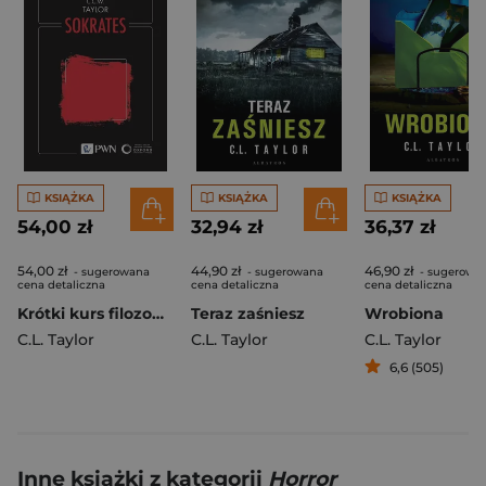
KSIĄŻKA
KSIĄŻKA
KSIĄŻKA
54,00 zł
32,94 zł
36,37 zł
54,00 zł
44,90 zł
46,90 zł
- sugerowana
- sugerowana
- sugerowa
cena detaliczna
cena detaliczna
cena detaliczna
Krótki kurs filozofii. Sokrates
Teraz zaśniesz
Wrobiona
C.L. Taylor
C.L. Taylor
C.L. Taylor
6,6 (505)
Inne książki z kategorii
Horror