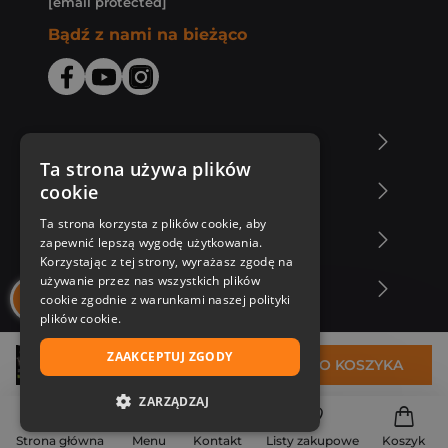
[email protected]
Bądź z nami na bieżąco
O Księgarni Znak
Ta strona używa plików
cookie
Zakupy u nas
Ta strona korzysta z plików cookie, aby
Nasza oferta
zapewnić lepszą wygodę użytkowania.
Korzystając z tej strony, wyrażasz zgodę na
używanie przez nas wszystkich plików
Nasi autorzy
cookie zgodnie z warunkami naszej polityki
plików cookie.
ZAAKCEPTUJ ZGODY
31,83 zł
DO KOSZYKA
ZARZĄDZAJ
NIEZBĘDNE
Strona główna
Menu
Kontakt
Listy zakupowe
Koszyk