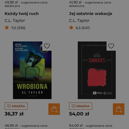
49,90 zł
41,90 zł
- sugerowana cena
- sugerowana cena
detaliczna
detaliczna
Każdy twój ruch
Jej ostatnie wakacje
C.L. Taylor
C.L. Taylor
7,0 (336)
6,3 (547)
KSIĄŻKA
KSIĄŻKA
36,37 zł
54,00 zł
46,90 zł
54,00 zł
- sugerowana cena
- sugerowana cena