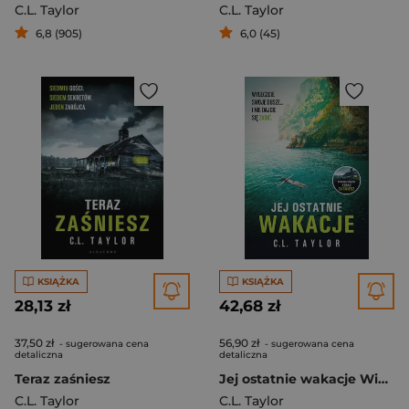
C.L. Taylor
C.L. Taylor
6,8 (905)
6,0 (45)
KSIĄŻKA
KSIĄŻKA
28,13 zł
42,68 zł
37,50 zł
56,90 zł
- sugerowana cena
- sugerowana cena
detaliczna
detaliczna
Teraz zaśniesz
Jej ostatnie wakacje Wielkie Litery
C.L. Taylor
C.L. Taylor