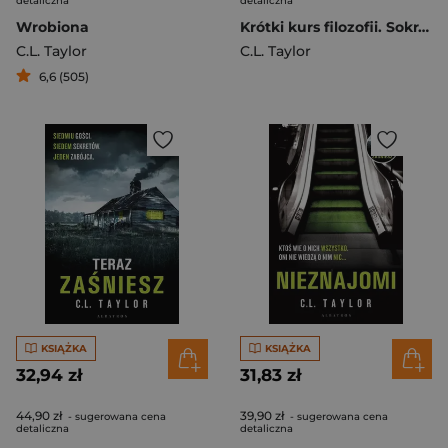
detaliczna
detaliczna
Wrobiona
Krótki kurs filozofii. Sokrates
C.L. Taylor
C.L. Taylor
6,6 (505)
KSIĄŻKA
KSIĄŻKA
32,94 zł
31,83 zł
44,90 zł
39,90 zł
- sugerowana cena
- sugerowana cena
detaliczna
detaliczna