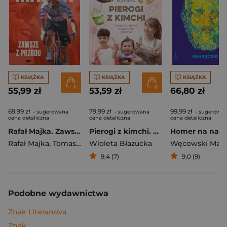
KSIĄŻKA
KSIĄŻKA
KSIĄŻKA
55,99 zł
53,59 zł
66,80 zł
69,99 zł
79,99 zł
99,99 zł
- sugerowana
- sugerowana
- sugerowa
cena detaliczna
cena detaliczna
cena detaliczna
Rafał Majka. Zawsze z przodu. Rozmawia Tomasz Kalemba - książka z autografem
Pierogi z kimchi. Moje ulubione azjatyckie przepisy
Rafał Majka
,
Tomasz Kalemba
Wioleta Błazucka
Węcowski Mar
9,4 (7)
9,0 (9)
Podobne wydawnictwa
Znak Literanova
Znak