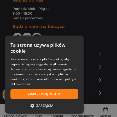
Napisz do nas
Poniedziałek - Piątek
8:00 - 18:00
[email protected]
Bądź z nami na bieżąco
Ta strona używa plików
cookie
O Księgarni Znak
Ta strona korzysta z plików cookie, aby
zapewnić lepszą wygodę użytkowania.
Zakupy u nas
Korzystając z tej strony, wyrażasz zgodę na
używanie przez nas wszystkich plików
cookie zgodnie z warunkami naszej polityki
Nasza oferta
plików cookie.
Nasi autorzy
ZAAKCEPTUJ ZGODY
ZARZĄDZAJ
NIEZBĘDNE
Strona główna
Menu
Kontakt
Listy zakupowe
Koszyk