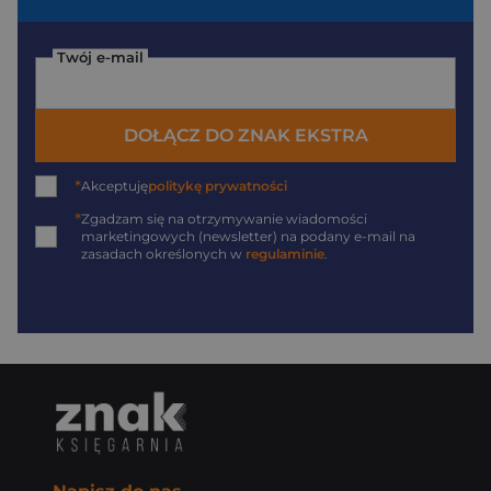
Twój e-mail
DOŁĄCZ DO ZNAK EKSTRA
*
Akceptuję
politykę prywatności
*
Zgadzam się na otrzymywanie wiadomości
marketingowych (newsletter) na podany
e-mail
na
zasadach określonych w
regulaminie
.