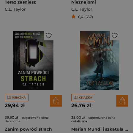
Teraz zaśniesz
Nieznajomi
C.L. Taylor
C.L. Taylor
6,4 (657)
KSIĄŻKA
KSIĄŻKA
29,94 zł
26,76 zł
39,90 zł
35,00 zł
- sugerowana cena
- sugerowana cena
detaliczna
detaliczna
Zanim powróci strach
Mariah Mundi i szkatuła Midasa