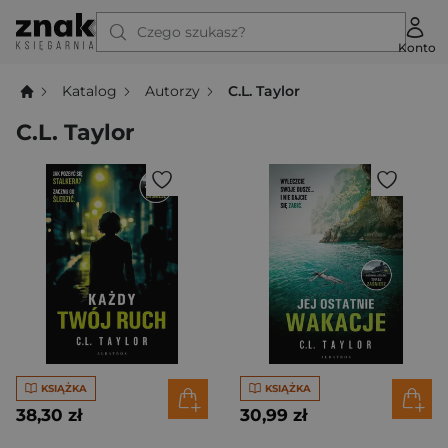
Czego szukasz?
Konto
Katalog
Autorzy
C.L. Taylor
C.L. Taylor
KSIĄŻKA
KSIĄŻKA
38,30 zł
30,99 zł