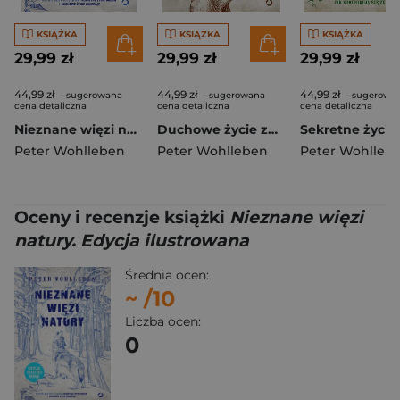
KSIĄŻKA
KSIĄŻKA
KSIĄŻKA
29,99 zł
29,99 zł
29,99 zł
44,99 zł
44,99 zł
44,99 zł
- sugerowana
- sugerowana
- sugerowa
cena detaliczna
cena detaliczna
cena detaliczna
Nieznane więzi natury [wyd. 3]
Duchowe życie zwierząt [wyd. 3]
Peter Wohlleben
Peter Wohlleben
Peter Wohlleb
Oceny i recenzje książki
Nieznane więzi
natury. Edycja ilustrowana
Średnia ocen:
~
/10
Liczba ocen:
0