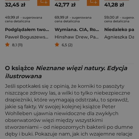
32,45 zł
42,77 zł
41,28 zł
49,99 zł
69,99 zł
59,00 zł
- sugerowana
- sugerowana
- sugerowa
cena detaliczna
cena detaliczna
cena detaliczna
Podglądałem twoją żonę Z notatnika prywatnego detektywa
Wymiana. CIA, Rosja Putina i tajne gry wywiadów
Paweł Boguszewski
,
Anna Sobolewska
Hinshaw Drew
,
Parkinson Joe
Agnieszka Dau
8,1 (11)
6,5 (2)
O książce
Nieznane więzi natury. Edycja
ilustrowana
Jeśli spotkałeś się z opinią, że korniki to pasożyty
niszczące zdrowy las, a wilki to tylko niebezpieczne
drapieżniki, które wymagają odstrzału, to sprawdź,
jakie są fakty. W swojej kolejnej książce Peter
Wohlleben ujawnia niewidoczne dla zwykłych
obserwatorów więzi między wszystkimi
stworzeniami – od niepozornych bakterii po dumne
dęby i buki. Pokazuje nam, jak ich wzajemne relacje