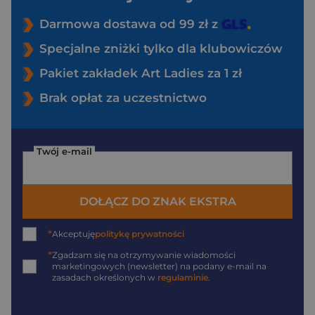
Darmowa dostawa od 99 zł z
Specjalne zniżki tylko dla klubowiczów
Pakiet zakładek Art Ladies za 1 zł
Brak opłat za uczestnictwo
Twój e-mail
DOŁĄCZ DO ZNAK EKSTRA
*
Akceptuję
politykę prywatności
*
Zgadzam się na otrzymywanie wiadomości
marketingowych (newsletter) na podany
e-mail
na
zasadach określonych w
regulaminie
.