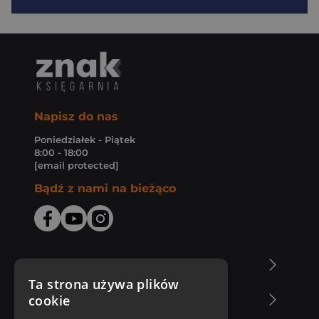
Napisz do nas
Poniedziałek - Piątek
8:00 - 18:00
[email protected]
Bądź z nami na bieżąco
O Księgarni Znak
Ta strona używa plików
cookie
Zakupy u nas