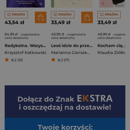
KSIĄŻKA
KSIĄŻKA
KSIĄŻKA
43,54 zł
33,49 zł
33,49 zł
64,99 zł
49,99 zł
49,99 zł
- sugerowana
- sugerowana
- sugerowa
cena detaliczna
cena detaliczna
cena detaliczna
Radykalna. Wszystkie sprzeczności Jadwigi Staniszkis
Leoś idzie do przedszkola
Krzysztof Katkowski
Marianna Gierszewska
Klaudia Ziółko
8,2 (13)
8,2 (17)
Dołącz do
Znak
i oszczędzaj na dostawie!
Twoje korzyści: