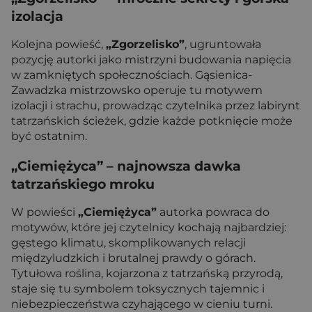
izolacja
Kolejna powieść,
„Zgorzelisko”
, ugruntowała
pozycję autorki jako mistrzyni budowania napięcia
w zamkniętych społecznościach. Gąsienica-
Zawadzka mistrzowsko operuje tu motywem
izolacji i strachu, prowadząc czytelnika przez labirynt
tatrzańskich ścieżek, gdzie każde potknięcie może
być ostatnim.
„Ciemiężyca” – najnowsza dawka
tatrzańskiego mroku
W powieści
„Ciemiężyca”
autorka powraca do
motywów, które jej czytelnicy kochają najbardziej:
gęstego klimatu, skomplikowanych relacji
międzyludzkich i brutalnej prawdy o górach.
Tytułowa roślina, kojarzona z tatrzańską przyrodą,
staje się tu symbolem toksycznych tajemnic i
niebezpieczeństwa czyhającego w cieniu turni.