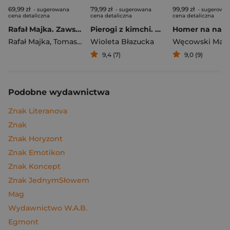
69,99 zł
79,99 zł
99,99 zł
- sugerowana
- sugerowana
- sugerowa
cena detaliczna
cena detaliczna
cena detaliczna
Rafał Majka. Zawsze z przodu. Rozmawia Tomasz Kalemba - książka z autografem
Pierogi z kimchi. Moje ulubione azjatyckie przepisy
Rafał Majka
,
Tomasz Kalemba
Wioleta Błazucka
Węcowski Mar
9,4 (7)
9,0 (9)
Podobne wydawnictwa
Znak Literanova
Znak
Znak Horyzont
Znak Emotikon
Znak Koncept
Znak JednymSłowem
Mag
Wydawnictwo W.A.B.
Egmont