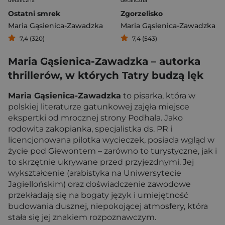
detaliczna
detaliczna
Ostatni smrek
Zgorzelisko
Maria Gąsienica-Zawadzka
Maria Gąsienica-Zawadzka
7,4 (320)
7,4 (543)
Maria Gąsienica-Zawadzka – autorka
thrillerów, w których Tatry budzą lęk
Maria Gąsienica-Zawadzka
to pisarka, która w
polskiej literaturze gatunkowej zajęła miejsce
ekspertki od mrocznej strony Podhala. Jako
rodowita zakopianka, specjalistka ds. PR i
licencjonowana pilotka wycieczek, posiada wgląd w
życie pod Giewontem – zarówno to turystyczne, jak i
to skrzętnie ukrywane przed przyjezdnymi. Jej
wykształcenie (arabistyka na Uniwersytecie
Jagiellońskim) oraz doświadczenie zawodowe
przekładają się na bogaty język i umiejętność
budowania dusznej, niepokojącej atmosfery, która
stała się jej znakiem rozpoznawczym.