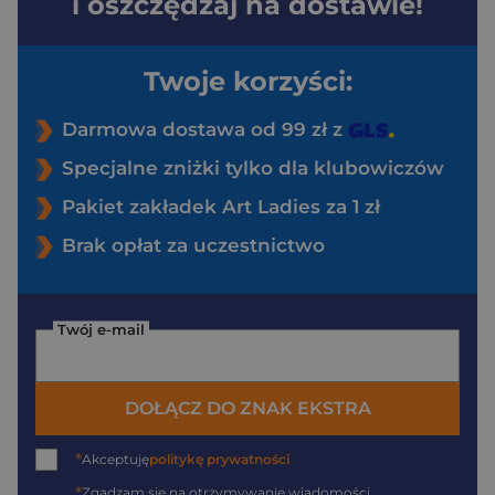
i oszczędzaj na dostawie!
Twoje korzyści:
Darmowa dostawa od 99 zł z
Specjalne zniżki tylko dla klubowiczów
Pakiet zakładek Art Ladies za 1 zł
Brak opłat za uczestnictwo
Twój e-mail
DOŁĄCZ DO ZNAK EKSTRA
*
Akceptuję
politykę prywatności
*
Zgadzam się na otrzymywanie wiadomości