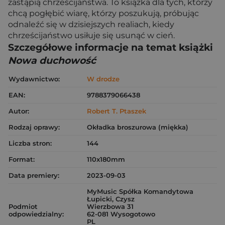
zastąpią chrześcijaństwa. To książka dla tych, którzy
chcą pogłębić wiarę, którzy poszukują, próbując
odnaleźć się w dzisiejszych realiach, kiedy
chrześcijaństwo usiłuje się usunąć w cień.
Szczegółowe informacje na temat książki
Nowa duchowość
Wydawnictwo:
W drodze
EAN:
9788379066438
Autor:
Robert T. Ptaszek
Rodzaj oprawy:
Okładka broszurowa (miękka)
Liczba stron:
144
Format:
110x180mm
Data premiery:
2023-09-03
MyMusic Spółka Komandytowa
Łupicki, Czysz
Podmiot
Wierzbowa 31
odpowiedzialny:
62-081 Wysogotowo
PL