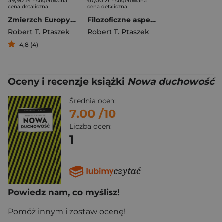
39,90 zł
67,00 zł
- sugerowana
- sugerowana
cena detaliczna
cena detaliczna
Zmierzch Europy? Perspektywy przyszłości a chrześcijaństwo
Filozoficzne aspekty alternatywnej religijności
Robert T. Ptaszek
Robert T. Ptaszek
4,8 (4)
Oceny i recenzje książki
Nowa duchowość
Średnia ocen:
7.00
/10
Liczba ocen:
1
Powiedz nam, co myślisz!
Pomóż innym i zostaw ocenę!