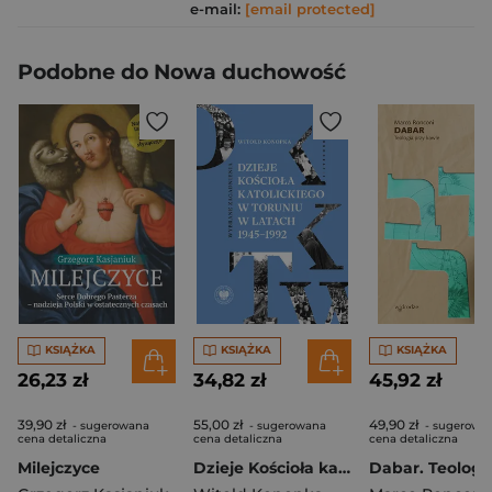
e-mail:
[email protected]
Podobne do Nowa duchowość
KSIĄŻKA
KSIĄŻKA
KSIĄŻKA
26,23 zł
34,82 zł
45,92 zł
39,90 zł
55,00 zł
49,90 zł
- sugerowana
- sugerowana
- sugerowa
cena detaliczna
cena detaliczna
cena detaliczna
Milejczyce
Dzieje Kościoła katolickiego w Toruniu w latach 1945–1992. Wybrane zagadnienia