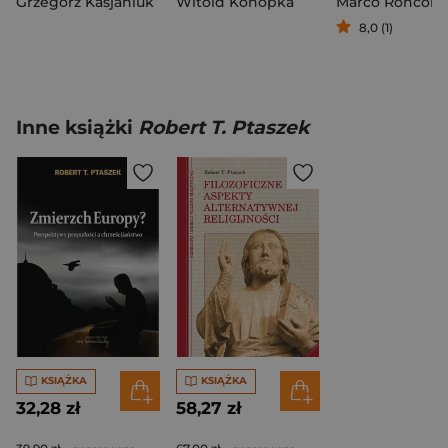
Grzegorz Kasjaniuk
Witold Konopka
Marco Ronconi
8,0 (1)
Inne książki
Robert T. Ptaszek
KSIĄŻKA
KSIĄŻKA
32,28 zł
58,27 zł