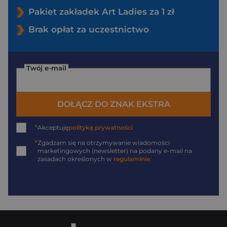
Pakiet zakładek Art Ladies za 1 zł
Brak opłat za uczestnictwo
Twój e-mail
DOŁĄCZ DO ZNAK EKSTRA
*
Akceptuję
politykę prywatności
*
Zgadzam się na otrzymywanie wiadomości
marketingowych (newsletter) na podany
e-mail
na
zasadach określonych w
regulaminie
.