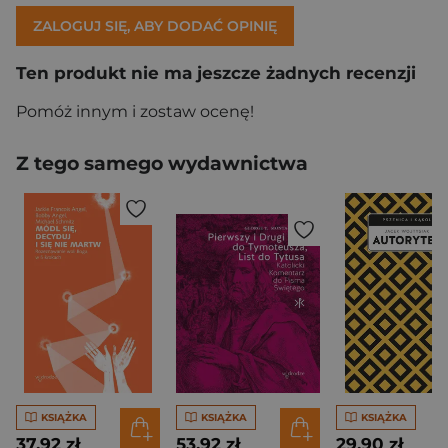
ZALOGUJ SIĘ, ABY DODAĆ OPINIĘ
Ten produkt nie ma jeszcze żadnych recenzji
Pomóż innym i zostaw ocenę!
Z tego samego wydawnictwa
KSIĄŻKA
KSIĄŻKA
KSIĄŻKA
37,92 zł
53,92 zł
29,90 zł