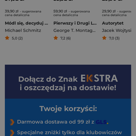
39,90 zł
59,90 zł
29,90 zł
- sugerowana
- sugerowana
- sugerowa
cena detaliczna
cena detaliczna
cena detaliczna
Módl się, decyduj i się nie martw. Rozeznawanie woli Boga w 5 krokach
Pierwszy i Drugi List do Tymoteusza, List do Tytusa
Autorytet
Michael Schmitz
George T. Montague
Jacek Wojtysia
5,0 (2)
7,2 (6)
7,0 (3)
Dołącz do
Znak
i oszczędzaj na dostawie!
Twoje korzyści:
Darmowa dostawa od 99 zł z
Specjalne zniżki tylko dla klubowiczów