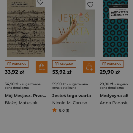
KSIĄŻKA
KSIĄŻKA
KSIĄŻKA
33,92 zł
53,92 zł
29,90 zł
34,90 zł
59,90 zł
29,90 zł
- sugerowana
- sugerowana
- sugerowa
cena detaliczna
cena detaliczna
cena detaliczna
Mój Mesjasz. Przewodnik po oratorium G.F. Haendla
Jesteś tego warta
Błażej Matusiak
Nicole M. Caruso
Anna Panasiuk
8,0 (1)