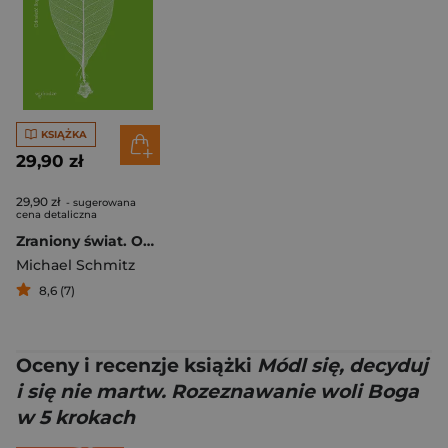
KSIĄŻKA
29,90 zł
29,90 zł
- sugerowana
cena detaliczna
Zraniony świat. Odnaleźć Boga, gdy życie nie ma sensu
Michael Schmitz
8,6 (7)
Oceny i recenzje książki
Módl się, decyduj
i się nie martw. Rozeznawanie woli Boga
w 5 krokach