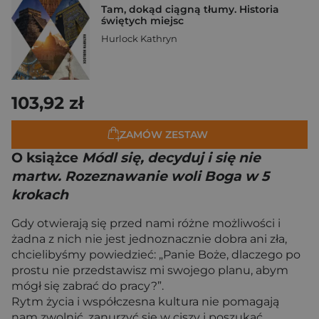
Tam, dokąd ciągną tłumy. Historia
świętych miejsc
Hurlock Kathryn
103,92 zł
ZAMÓW ZESTAW
O książce
Módl się, decyduj i się nie
martw. Rozeznawanie woli Boga w 5
krokach
Gdy otwierają się przed nami różne możliwości i
żadna z nich nie jest jednoznacznie dobra ani zła,
chcielibyśmy powiedzieć: „Panie Boże, dlaczego po
prostu nie przedstawisz mi swojego planu, abym
mógł się zabrać do pracy?”.
Rytm życia i współczesna kultura nie pomagają
nam zwolnić, zanurzyć się w ciszy i poszukać