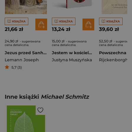
KSIĄŻKA
KSIĄŻKA
KSIĄŻKA
21,66 zł
13,24 zł
39,60 zł
24,90 zł
15,00 zł
52,50 zł
- sugerowana
- sugerowana
- sugerowa
cena detaliczna
cena detaliczna
cena detaliczna
Jezus przed Sanhedrynem
Jestem w kościele. Najświętsze Serce Pana Jezusa
Lemann Joseph
Justyna Muszyńska
5,7 (3)
Inne książki
Michael Schmitz