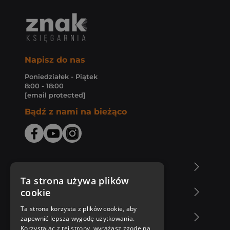
Napisz do nas
Poniedziałek - Piątek
8:00 - 18:00
[email protected]
Bądź z nami na bieżąco
O Księgarni Znak
Ta strona używa plików
cookie
Zakupy u nas
Ta strona korzysta z plików cookie, aby
Nasza oferta
zapewnić lepszą wygodę użytkowania.
Korzystając z tej strony, wyrażasz zgodę na