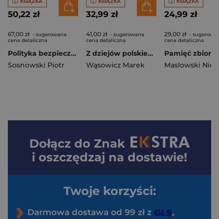
KSIĄŻKA
KSIĄŻKA
KSIĄŻKA
50,22 zł
32,99 zł
24,99 zł
67,00 zł
41,00 zł
29,00 zł
- sugerowana
- sugerowana
- sugerowa
cena detaliczna
cena detaliczna
cena detaliczna
Polityka bezpieczeństwa Kurdystanu irackiego po 2005 roku
Z dziejów polskiego prawa karnego. Prawo karne i nauka prawa karnego na ziemiach polskich w XIX wieku i w II Rzeczypospolitej
Sosnowski Piotr
Wąsowicz Marek
Maslowski Nico
Dołącz do
Znak
i oszczędzaj na dostawie!
Twoje korzyści:
Darmowa dostawa od 99 zł z