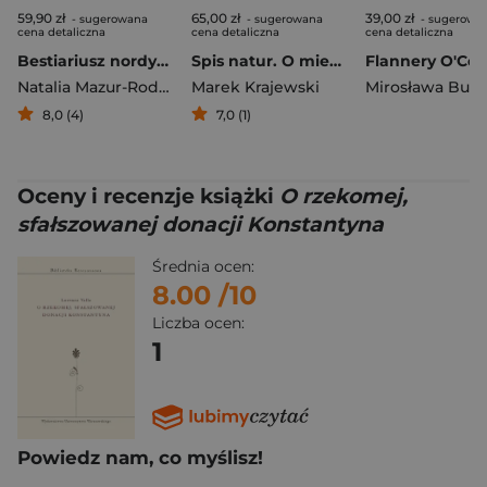
59,90 zł
65,00 zł
39,00 zł
- sugerowana
- sugerowana
- sugerowa
cena detaliczna
cena detaliczna
cena detaliczna
Bestiariusz nordycki
Spis natur. O mieście, technologii, sztuce i współczesnych obyczajach
Flannery O'Co
Natalia Mazur-Rodak
Marek Krajewski
8,0 (4)
7,0 (1)
Oceny i recenzje książki
O rzekomej,
sfałszowanej donacji Konstantyna
Średnia ocen:
8.00
/10
Liczba ocen:
1
Powiedz nam, co myślisz!