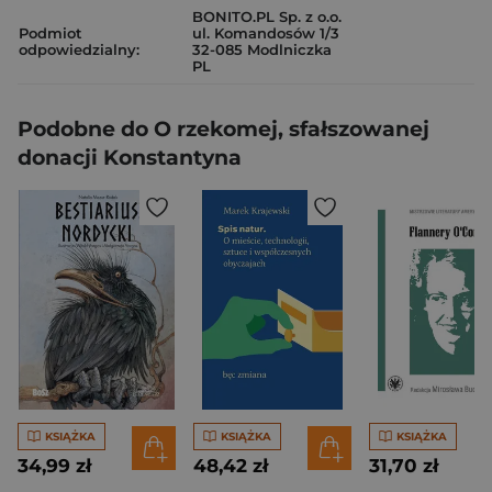
BONITO.PL Sp. z o.o.
Podmiot
ul. Komandosów 1/3
odpowiedzialny:
32-085 Modlniczka
PL
Podobne do O rzekomej, sfałszowanej
donacji Konstantyna
KSIĄŻKA
KSIĄŻKA
KSIĄŻKA
34,99 zł
48,42 zł
31,70 zł