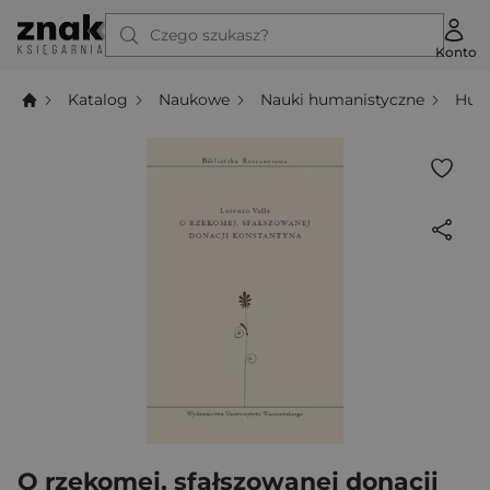
Czego szukasz?
Konto
Katalog
Naukowe
Nauki humanistyczne
Hum
O rzekomej, sfałszowanej donacji