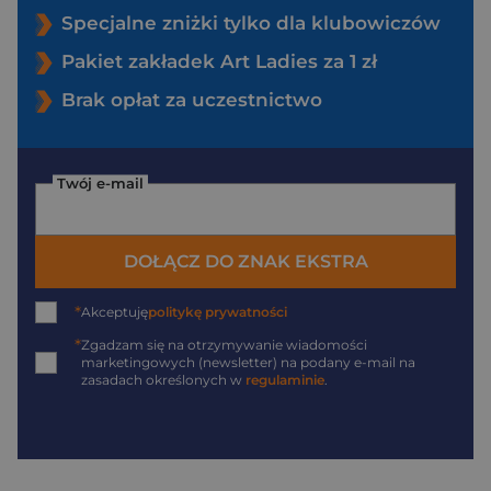
Specjalne zniżki tylko dla klubowiczów
Pakiet zakładek Art Ladies za 1 zł
Brak opłat za uczestnictwo
Twój e-mail
DOŁĄCZ DO ZNAK EKSTRA
*
Akceptuję
politykę prywatności
*
Zgadzam się na otrzymywanie wiadomości
marketingowych (newsletter) na podany
e-mail
na
zasadach określonych w
regulaminie
.