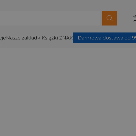
cje
Nasze zakładki
Książki ZNAK
Darmowa dostawa od 99