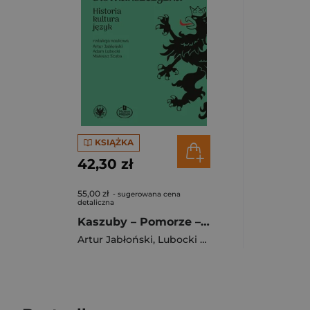
KSIĄŻKA
42,30 zł
55,00 zł
- sugerowana cena
detaliczna
Kaszuby – Pomorze – Słowiańszczyzna. Historia, kultura, język
Artur Jabłoński
,
Lubocki Adam
,
Szuba Mateusz 