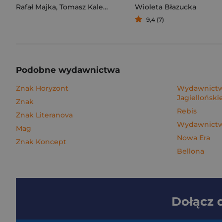
Rafał Majka
,
Tomasz Kalemba
Wioleta Błazucka
9,4 (7)
Podobne wydawnictwa
Znak Horyzont
Wydawnictw
Jagielloński
Znak
Rebis
Znak Literanova
Wydawnictwo
Mag
Nowa Era
Znak Koncept
Bellona
Dołącz