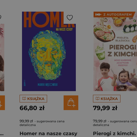
KSIĄŻKA
KSIĄŻKA
66,80 zł
79,99 zł
99,99 zł
79,99 zł
- sugerowana cena
- sugerowana cen
detaliczna
detaliczna
rogi z kimchi. Moje ulubione azjatyckie przepisy
Homer na nasze czasy