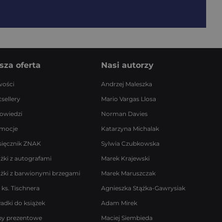
sza oferta
Nasi autorzy
ości
Andrzej Maleszka
sellery
Mario Vargas Llosa
owiedzi
Norman Davies
mocje
Katarzyna Michalak
sięcznik ZNAK
Sylwia Czubkowska
ążki z autografami
Marek Krajewski
ążki z barwionymi brzegami
Marek Maruszczak
 ks. Tischnera
Agnieszka Stążka-Gawrysiak
ładki do książek
Adam Mirek
by prezentowe
Maciej Siembieda