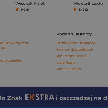
Węcowski Marek
Wioleta Błazucka
9,0 (9)
10,0 (2)
Podobni autorzy
o Uniwersytetu
Przemysław Urbańczyk
ego
Szymon Zdziebłowski
Jan Parandowski
 Literackie
Lidia Rupik
Anna Lewicka
 do
Znak
i oszczędzaj na 