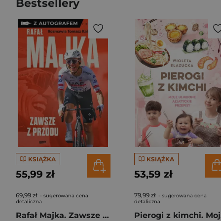
Bestsellery
KSIĄŻKA
KSIĄŻKA
55,99 zł
53,59 zł
69,99 zł
79,99 zł
- sugerowana cena
- sugerowana cena
detaliczna
detaliczna
Rafał Majka. Zawsze z przodu. Rozmawia Tomasz Kalemba - książka z autografem
Pie