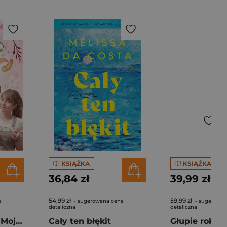
KSIĄŻKA
KSIĄŻKA
36,84 zł
39,99 zł
54,99 zł
59,99 zł
a
- sugerowana cena
- sugerowan
detaliczna
detaliczna
Pierogi z kimchi. Moje ulubione azjatyckie przepisy - książka z autografem
Cały ten błękit