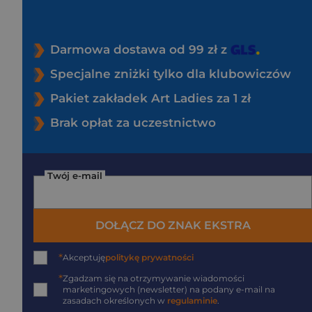
Darmowa dostawa od 99 zł z
Specjalne zniżki tylko dla klubowiczów
Pakiet zakładek Art Ladies za 1 zł
Brak opłat za uczestnictwo
Twój e-mail
DOŁĄCZ DO ZNAK EKSTRA
*
Akceptuję
politykę prywatności
*
Zgadzam się na otrzymywanie wiadomości
marketingowych (newsletter) na podany
e-mail
na
zasadach określonych w
regulaminie
.