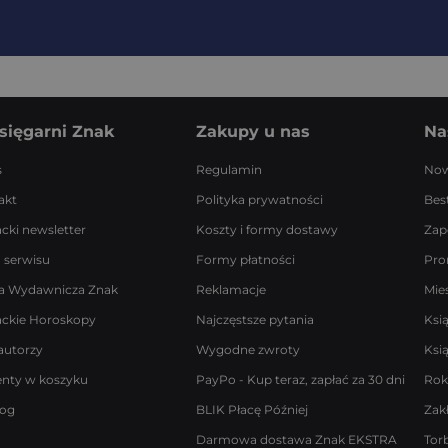
sięgarni Znak
Zakupy u nas
Na
s
Regulamin
Now
akt
Polityka prywatności
Best
acki newsletter
Koszty i formy dostawy
Zap
 serwisu
Formy płatności
Pro
a Wydawnicza Znak
Reklamacje
Mie
ackie Horoskopy
Najczęstsze pytania
Ksi
autorzy
Wygodne zwroty
Ksi
enty w koszyku
PayPo - Kup teraz, zapłać za 30 dni
Rok
log
BLIK Płacę Później
Zak
Darmowa dostawa Znak EKSTRA
Tor