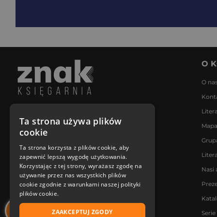
O K
O na
Kont
Liter
Napisz do nas
Ta strona używa plików
Mapa
Poniedziałek - Piątek
cookie
8:00 - 18:00
Grup
[email protected]
Ta strona korzysta z plików cookie, aby
Liter
zapewnić lepszą wygodę użytkowania.
Bądź z nami na bieżąco
Korzystając z tej strony, wyrażasz zgodę na
Nasi 
używanie przez nas wszystkich plików
cookie zgodnie z warunkami naszej polityki
Prez
plików cookie.
Kata
ZAAKCEPTUJ ZGODY
Serie