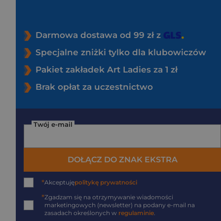
Darmowa dostawa od 99 zł z
Specjalne zniżki tylko dla klubowiczów
Pakiet zakładek Art Ladies za 1 zł
Brak opłat za uczestnictwo
Twój e-mail
DOŁĄCZ DO ZNAK EKSTRA
*
Akceptuję
politykę prywatności
*
Zgadzam się na otrzymywanie wiadomości
marketingowych (newsletter) na podany
e-mail
na
zasadach określonych w
regulaminie
.