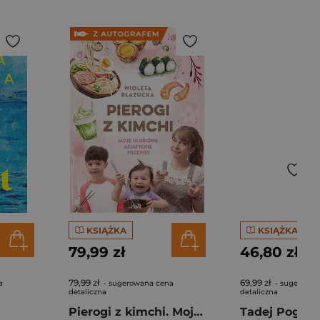
KSIĄŻKA
KSIĄŻKA
79,99 zł
46,80 zł
79,99 zł
69,99 zł
a
- sugerowana cena
- sugerowan
detaliczna
detaliczna
Pierogi z kimchi. Moje ulubione azjatyckie przepisy - książka z autografem