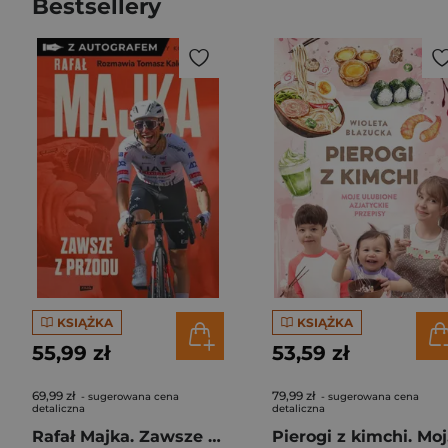
Bestsellery
KSIĄŻKA
KSIĄŻKA
55,99 zł
53,59 zł
69,99 zł
79,99 zł
- sugerowana cena
- sugerowana cena
detaliczna
detaliczna
Rafał Majka. Zawsze z przodu. Rozmawia Tomasz Kalemba - książka z autografem
Pie