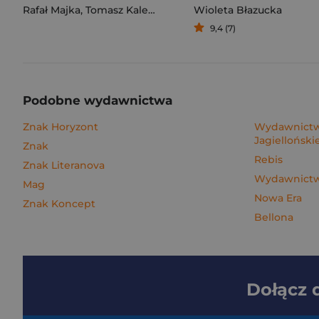
Rafał Majka
,
Tomasz Kalemba
Wioleta Błazucka
9,4 (7)
Podobne wydawnictwa
Znak Horyzont
Wydawnictw
Jagielloński
Znak
Rebis
Znak Literanova
Wydawnictwo
Mag
Nowa Era
Znak Koncept
Bellona
Dołącz