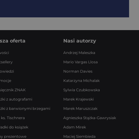
sza oferta
Nasi autorzy
ości
Andrzej Maleszka
sellery
Mario Vargas Llosa
owiedzi
Norman Davies
mocje
Katarzyna Michalak
sięcznik ZNAK
Sylwia Czubkowska
ążki z autografami
Marek Krajewski
ążki z barwionymi brzegami
Marek Maruszczak
 ks. Tischnera
Agnieszka Stążka-Gawrysiak
ładki do książek
Adam Mirek
by prezentowe
Maciej Siembieda