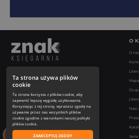
O K
O na
Kont
Liter
Napisz do nas
Ta strona używa plików
Mapa
Poniedziałek - Piątek
cookie
8:00 - 18:00
Grup
[email protected]
Ta strona korzysta z plików cookie, aby
Liter
zapewnić lepszą wygodę użytkowania.
Bądź z nami na bieżąco
Korzystając z tej strony, wyrażasz zgodę na
Nasi 
używanie przez nas wszystkich plików
cookie zgodnie z warunkami naszej polityki
Prez
plików cookie.
Kata
ZAAKCEPTUJ ZGODY
Serie