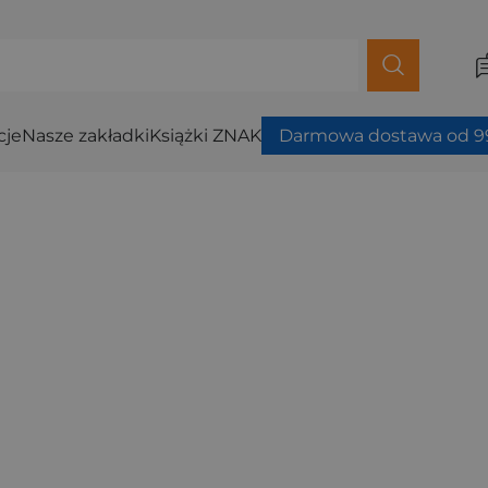
cje
Nasze zakładki
Książki ZNAK
Darmowa dostawa od 99