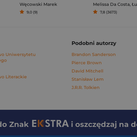
Węcowski Marek
Melissa Da Costa
,
Łuka
9,0 (9)
7,8 (3673)
Podobni autorzy
o Uniwersytetu
Brandon Sanderson
ego
Pierce Brown
David Mitchell
 Literackie
Stanisław Lem
J.R.R. Tolkien
 do
Znak
i oszczędzaj na 