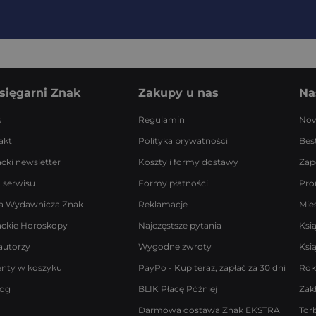
sięgarni Znak
Zakupy u nas
Na
s
Regulamin
Now
akt
Polityka prywatności
Best
acki newsletter
Koszty i formy dostawy
Zap
 serwisu
Formy płatności
Pro
a Wydawnicza Znak
Reklamacje
Mie
ackie Horoskopy
Najczęstsze pytania
Ksi
autorzy
Wygodne zwroty
Ksi
enty w koszyku
PayPo - Kup teraz, zapłać za 30 dni
Rok
log
BLIK Płacę Później
Zak
Darmowa dostawa Znak EKSTRA
Tor