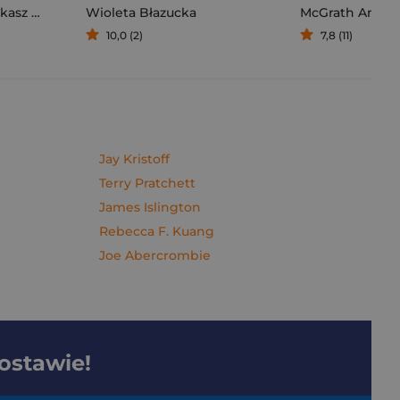
sz Müller
Wioleta Błazucka
McGrath Andy
10,0 (2)
7,8 (11)
Jay Kristoff
Terry Pratchett
James Islington
Rebecca F. Kuang
Joe Abercrombie
dostawie!