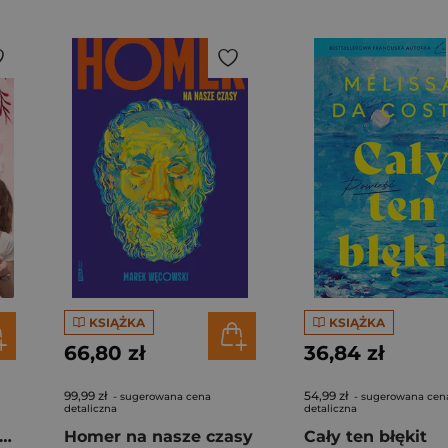
KSIĄŻKA
KSIĄŻKA
66,80 zł
36,84 zł
99,99 zł
54,99 zł
- sugerowana cena
- sugerowana cen
detaliczna
detaliczna
rogi z kimchi. Moje ulubione azjatyckie przepisy
Homer na nasze czasy
Cały ten błękit