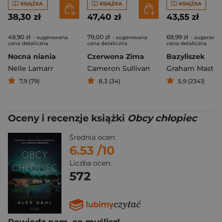
KSIĄŻKA
KSIĄŻKA
KSIĄŻKA
38,30 zł
47,40 zł
43,55 zł
49,90 zł
79,00 zł
69,99 zł
- sugerowana
- sugerowana
- sugerowa
cena detaliczna
cena detaliczna
cena detaliczna
Nocna niania
Czerwona Zima
Bazyliszek
Nelle Lamarr
Cameron Sullivan
Graham Master
7,9 (79)
8,3 (34)
5,9 (2341)
Oceny i recenzje książki
Obcy chłopiec
Średnia ocen:
6.53
/10
Liczba ocen:
572
Powiedz nam, co myślisz!