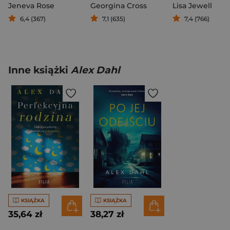
Jeneva Rose
Georgina Cross
Lisa Jewell
6,4 (367)
7,1 (635)
7,4 (766)
Inne książki
Alex Dahl
KSIĄŻKA
KSIĄŻKA
35,64 zł
38,27 zł