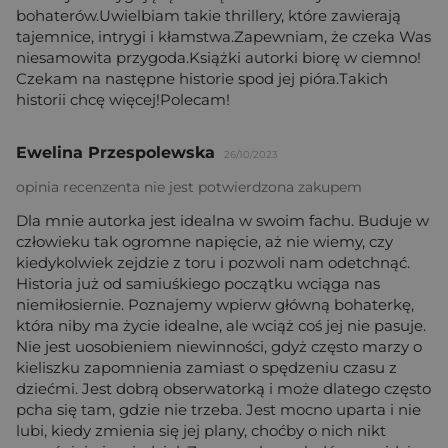
bohaterów.Uwielbiam takie thrillery, które zawierają
tajemnice, intrygi i kłamstwa.Zapewniam, że czeka Was
niesamowita przygoda.Książki autorki biorę w ciemno!
Czekam na następne historie spod jej pióra.Takich
historii chcę więcej!Polecam!
Ewelina Przespolewska
26/10/2023
opinia recenzenta nie jest potwierdzona zakupem
Dla mnie autorka jest idealna w swoim fachu. Buduje w
człowieku tak ogromne napięcie, aż nie wiemy, czy
kiedykolwiek zejdzie z toru i pozwoli nam odetchnąć.
Historia już od samiuśkiego początku wciąga nas
niemiłosiernie. Poznajemy wpierw główną bohaterkę,
która niby ma życie idealne, ale wciąż coś jej nie pasuje.
Nie jest uosobieniem niewinności, gdyż często marzy o
kieliszku zapomnienia zamiast o spędzeniu czasu z
dziećmi. Jest dobrą obserwatorką i może dlatego często
pcha się tam, gdzie nie trzeba. Jest mocno uparta i nie
lubi, kiedy zmienia się jej plany, choćby o nich nikt