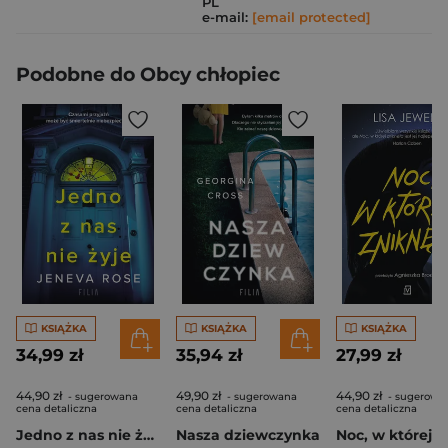
PL
e-mail:
[email protected]
Podobne do Obcy chłopiec
KSIĄŻKA
KSIĄŻKA
KSIĄŻKA
34,99 zł
35,94 zł
27,99 zł
44,90 zł
49,90 zł
44,90 zł
- sugerowana
- sugerowana
- sugerowa
cena detaliczna
cena detaliczna
cena detaliczna
Jedno z nas nie żyje
Nasza dziewczynka