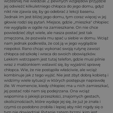
wcześniej nie wiedział. Z pewnych względów przyjdzie
jej odwieźć kilkuletniego chłopca do jego domu, gdyż
nikt nie zjawia się, by go odebrać z lekcji basenu.
Jednak im jest bliżej jego domu, tym coraz więcej w jej
głowie rodzi się pytań. Miejsce, gdzie ,,mieszka" chłopiec
nie wygląda w ogóle na zamieszkane. On nie chce
powiedzieć zbyt wiele, ale nasza postać jest tak
zmęczona, że pozwala mu spać u siebie w domu. Wciąż
nam jednak podkreśla, że coś ją w jego wyglądzie
niepokoi. Rano chcąc wykonać swoją rutynę zawozi
chłopca od szkołę i wraca do swoich obowiązków.
Lekkim wstrząsem jest tutaj telefon, gdzie musi pilnie
wraz z małżonkiem wstawić się, by wyjaśnić sprawę
chłopca. Wie, że nie postąpiła właściwie, ale wciąż
kombinuje jak z tego wyjść. Nie jest zbyt dobrą kobietą i
widzimy wiele sytuacji w których postępuje naprawdę
źle. W momencie, kiedy chłopiec ma u nich zamieszkać,
jej postać robi nam się podejrzana. Ona wciąż
wspomina o jakiejś przeszłości, znajomych gestach,
okolicznościach, które wydaje jej się, że już je znała i
czymś co podobno zrobiła i lepiej aby nikt nigdy się o
tym nie dowiedział. Pytanie zatem brzmi, kim jest