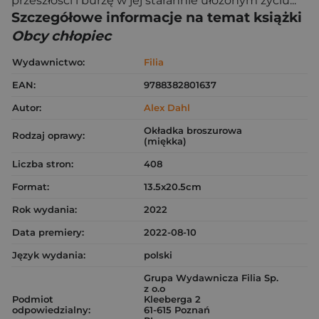
przeszłości i burzę w jej starannie ułożonym życiu...
Szczegółowe informacje na temat książki
Obcy chłopiec
Wydawnictwo:
Filia
EAN:
9788382801637
Autor:
Alex Dahl
Okładka broszurowa
Rodzaj oprawy:
(miękka)
Liczba stron:
408
Format:
13.5x20.5cm
Rok wydania:
2022
Data premiery:
2022-08-10
Język wydania:
polski
Grupa Wydawnicza Filia Sp.
z o.o
Podmiot
Kleeberga 2
odpowiedzialny:
61-615 Poznań