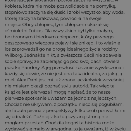
kobieta, która nie może pozwolić sobie na pomyłkę,
stopniowo zaczyna się dusić i zrobi wszystko, aby woda,
której zaczyna brakować, powróciła na swoje
miejsce.Obcy chłopiec, tym chłopcem okazał się
ośmioletni Tobias. Dla wszystkich był tylko małym,
bezbronnym i biednym chłopcem, który pewnego
deszczowego wieczora pojawił się znikąd. I to właśnie
los zaprowadził go na drogę idealnego życia rodziny
Wilborg. Jednakże nikt, a zwłaszcza Cecil nie zdawała
sobie sprawy, że zabierając go pod swój dach, otwiera
puszkę Pandory. A jej przeszłość zostanie wywleczona i
każdy się dowie, że nie jest ona taka idealna, za jaką ją
mieli.Alex Dahl jest mi już znana, aczkolwiek wcześniej
nie miałam okazji poznać stylu autorki. Tak więc ta
książka jest pierwsza i mogę napisać, że to nasze
pierwsze spotkanie uważam za jedno z najlepszych.
Chociaż nie ukrywam, z początku nieco się pogubiłam,
ale fabuła pisana z perspektywy kilku osób pozwoliła mi
się odnaleźć. Później z każdą czytaną stroną nie
mogłam przestać. Choć dla kogoś ta historia może
wydawać się mało wiarygodna, to ja uważam, iż w życiu