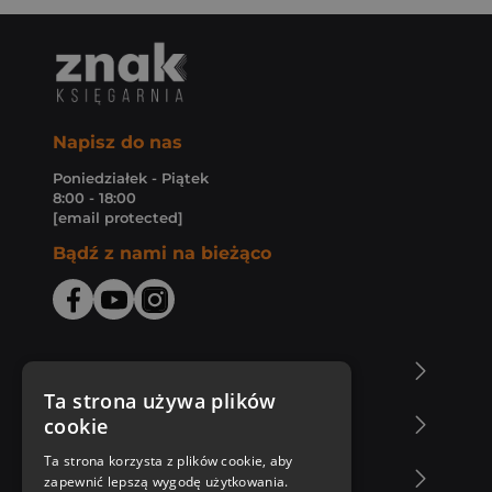
Napisz do nas
Poniedziałek - Piątek
8:00 - 18:00
[email protected]
Bądź z nami na bieżąco
O Księgarni Znak
Ta strona używa plików
cookie
Zakupy u nas
Ta strona korzysta z plików cookie, aby
Nasza oferta
zapewnić lepszą wygodę użytkowania.