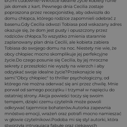
brzmi cudownie?Wkrótce idealne życie kobiety runie
jak domek z kart. Pewnego dnia Cecilia zostaje
poproszona przez recepcjonistkę, aby odwiozła do
domu chłopca, którego rodzice zapomnieli odebrać z
basenu.Gdy Cecilia odwozi Tobiasa pod wskazany adres
okazuje się, że dom jest pusty i opuszczony przez
rodziców chłopca.To wszystko zmienia starannie
zaplanowany plan dnia Cecilii, ale kobieta zabiera
Tobiasa do swojego domu na noc. Niestety nie wie, że
obcy chłopiec mocno skomplikuje jej perfekcyjne
życie.Do czego posunie się Cecilia, by jej mroczne
sekrety z przeszłości nie wyszły na wierzch i aby
odzyskać swoje idealne życie?Przekonajcie się
sami."Obcy chłopiec" to thriller psychologiczny, od
którego nie można oderwać się ani przez chwilę. Mnie
porwał od samego początku i trzymał w napięciu do
ostatniej strony. Akcja powieści toczy się swoim
tempem, dzięki czemu czytelnik może powoli
odkrywać tajemnice bohaterów.Autorka zapewnia
mnóstwo emocji, wrażeń oraz potrafi mocno namieszać
w głowie czytelnikowi.Podoba mi się styl autorki, która
stworzyła intrygującą fabułę oraz ciekawych