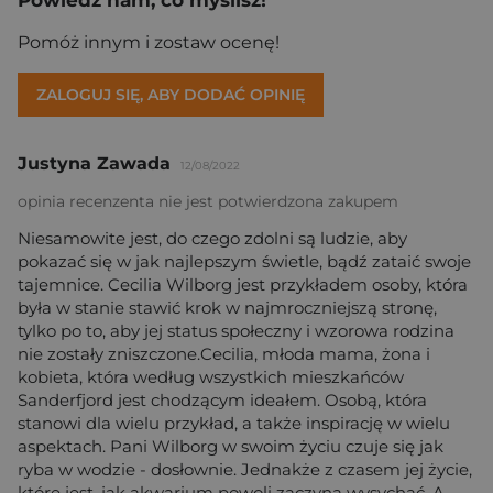
Pomóż innym i zostaw ocenę!
ZALOGUJ SIĘ, ABY DODAĆ OPINIĘ
Justyna Zawada
12/08/2022
opinia recenzenta nie jest potwierdzona zakupem
Niesamowite jest, do czego zdolni są ludzie, aby
pokazać się w jak najlepszym świetle, bądź zataić swoje
tajemnice. Cecilia Wilborg jest przykładem osoby, która
była w stanie stawić krok w najmroczniejszą stronę,
tylko po to, aby jej status społeczny i wzorowa rodzina
nie zostały zniszczone.Cecilia, młoda mama, żona i
kobieta, która według wszystkich mieszkańców
Sanderfjord jest chodzącym ideałem. Osobą, która
stanowi dla wielu przykład, a także inspirację w wielu
aspektach. Pani Wilborg w swoim życiu czuje się jak
ryba w wodzie - dosłownie. Jednakże z czasem jej życie,
które jest, jak akwarium powoli zaczyna wysychać. A