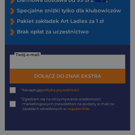
Specjalne zniżki tylko dla klubowiczów
Pakiet zakładek Art Ladies za 1 zł
Brak opłat za uczestnictwo
Twój e-mail
DOŁĄCZ DO ZNAK EKSTRA
*
Akceptuję
politykę prywatności
*
Zgadzam się na otrzymywanie wiadomości
marketingowych (newsletter) na podany
e-mail
na
zasadach określonych w
regulaminie
.