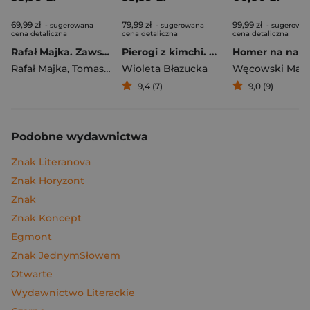
69,99 zł
79,99 zł
99,99 zł
- sugerowana
- sugerowana
- sugerowa
cena detaliczna
cena detaliczna
cena detaliczna
Rafał Majka. Zawsze z przodu. Rozmawia Tomasz Kalemba - książka z autografem
Pierogi z kimchi. Moje ulubione azjatyckie przepisy
Rafał Majka
,
Tomasz Kalemba
Wioleta Błazucka
Węcowski Mar
9,4 (7)
9,0 (9)
Podobne wydawnictwa
Znak Literanova
Znak Horyzont
Znak
Znak Koncept
Egmont
Znak JednymSłowem
Otwarte
Wydawnictwo Literackie