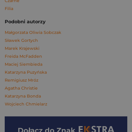
Czarne
Filia
Podobni autorzy
Małgorzata Oliwia Sobczak
Sławek Gortych
Marek Krajewski
Freida McFadden
Maciej Siembieda
Katarzyna Puzyńska
Remigiusz Mróz
Agatha Christie
Katarzyna Bonda
Wojciech Chmielarz
Dołącz do
Znak