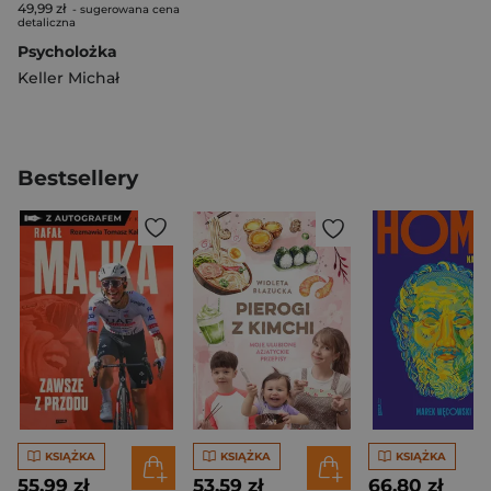
49,99 zł
- sugerowana cena
detaliczna
Psycholożka
Keller Michał
Bestsellery
KSIĄŻKA
KSIĄŻKA
KSIĄŻKA
55,99 zł
53,59 zł
66,80 zł