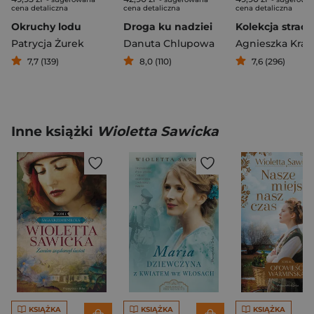
cena detaliczna
cena detaliczna
cena detaliczna
Okruchy lodu
Droga ku nadziei
Patrycja Żurek
Danuta Chlupowa
7,7 (139)
8,0 (110)
7,6 (296)
Inne książki
Wioletta Sawicka
KSIĄŻKA
KSIĄŻKA
KSIĄŻKA