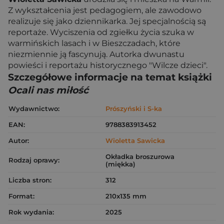
Z wykształcenia jest pedagogiem, ale zawodowo
realizuje się jako dziennikarka. Jej specjalnością są
reportaże. Wyciszenia od zgiełku życia szuka w
warmińskich lasach i w Bieszczadach, które
niezmiennie ją fascynują. Autorka dwunastu
powieści i reportażu historycznego "Wilcze dzieci".
Szczegółowe informacje na temat książki
Ocali nas miłość
Wydawnictwo:
Prószyński i S-ka
EAN:
9788383913452
Autor:
Wioletta Sawicka
Okładka broszurowa
Rodzaj oprawy:
(miękka)
Liczba stron:
312
Format:
210x135 mm
Rok wydania:
2025