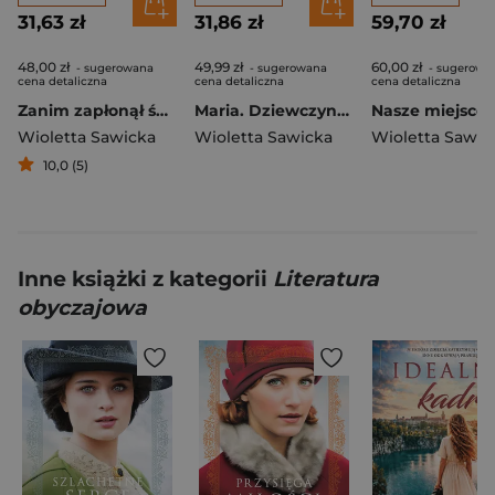
31,63 zł
31,86 zł
59,70 zł
48,00 zł
49,99 zł
60,00 zł
- sugerowana
- sugerowana
- sugerowa
cena detaliczna
cena detaliczna
cena detaliczna
Zanim zapłonął świat. Saga krzemieniecka. Tom 1
Maria. Dziewczyna z kwiatem we włosach. Wiek miłości, wiek nienawiści. Tom 3
Wioletta Sawicka
Wioletta Sawicka
Wioletta Sawic
10,0 (5)
Inne książki z kategorii
Literatura
obyczajowa