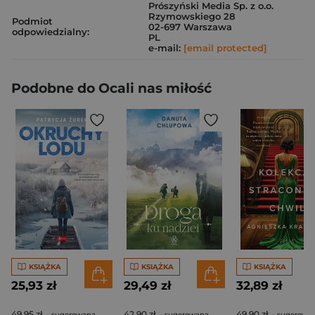
Prószyński Media Sp. z o.o.
Rzymowskiego 28
Podmiot
02-697 Warszawa
odpowiedzialny:
PL
e-mail:
[email protected]
Podobne do Ocali nas miłość
KSIĄŻKA
KSIĄŻKA
KSIĄŻKA
25,93 zł
29,49 zł
32,89 zł
49,95 zł
42,90 zł
49,90 zł
- sugerowana
- sugerowana
- sugerowa