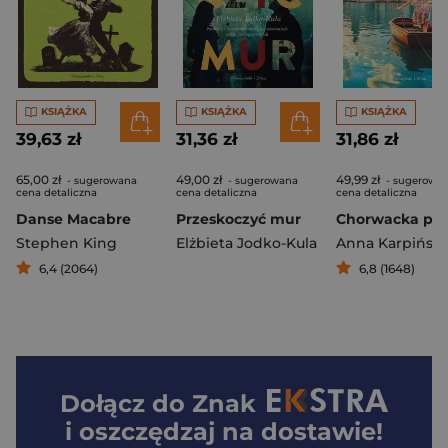
KSIĄŻKA
KSIĄŻKA
KSIĄŻKA
39,63 zł
31,36 zł
31,86 zł
65,00 zł
49,00 zł
49,99 zł
- sugerowana
- sugerowana
- sugerowa
cena detaliczna
cena detaliczna
cena detaliczna
Danse Macabre
Przeskoczyć mur
Stephen King
Elżbieta Jodko-Kula
Anna Karpińsk
6,4 (2064)
6,8 (1648)
Dołącz do
Znak
i oszczędzaj na dostawie!