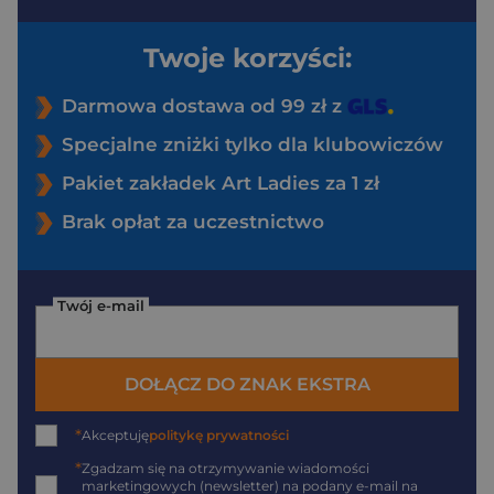
Twoje korzyści:
Darmowa dostawa od 99 zł z
Specjalne zniżki tylko dla klubowiczów
Pakiet zakładek Art Ladies za 1 zł
Brak opłat za uczestnictwo
Twój e-mail
DOŁĄCZ DO ZNAK EKSTRA
*
Akceptuję
politykę prywatności
*
Zgadzam się na otrzymywanie wiadomości
marketingowych (newsletter) na podany
e-mail
na