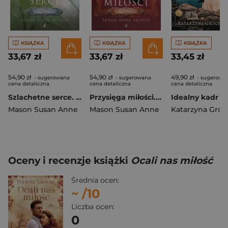
KSIĄŻKA
KSIĄŻKA
KSIĄŻKA
33,67 zł
33,67 zł
33,45 zł
54,90 zł
54,90 zł
49,90 zł
- sugerowana
- sugerowana
- sugerowa
cena detaliczna
cena detaliczna
cena detaliczna
Szlachetne serce. Mieć odwagę, by marzyć. Tom 2 wyd. 2026
Przysięga miłości. Mieć odwagę, by marzyć. Tom 3 wyd. 2026
Idealny kadr
Mason Susan Anne
Mason Susan Anne
Oceny i recenzje książki
Ocali nas miłość
Średnia ocen:
~
/10
Liczba ocen:
0