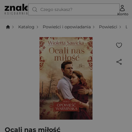
Czego szukasz?
Konto
Katalog
Powieści i opowiadania
Powieści
Li
Ocali nas miłość