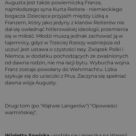
Augusta jest także powierniczką Franza,
najmłodszego syna Kurta Reitera - niemieckiego
bogacza. Dziecięca przyjaźń między Lizką a
Franzem, który jako jedyny z klanów Reiterów nie
dał się owładnąć hitlerowskiej ideologii, przemienia
się w miłość. Młodzi muszą jednak zachować ją w
tajemnicy, gdyż w Trzeciej Rzeszy ważniejsza od
uczuć jest ustawa o czystości rasy. Związek Polki i
Niemca, w dodatku pochodzących ze zwaśnionych
od dawna rodzin, nie ma racji bytu. Wybucha wojna.
Franz zostaje powołany do Wehrmachtu. Lizka
szykuje się do ucieczki z Prus. Zaczyna się spełniać
dawna wizja Augusty.
Drugi tom (po "Klątwie Langerów") "Opowieści
warmińskiej".
Wioletta Sawicka
urodziła się i mieszka na Warmii.