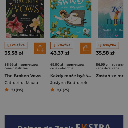
KSIĄŻKA
KSIĄŻKA
KSIĄŻKA
35,58 zł
43,37 zł
35,58 zł
56,99 zł
69,90 zł
56,99 zł
- sugerowana
- sugerowana
- sugerowa
cena detaliczna
cena detaliczna
cena detaliczna
The Broken Vows
Każdy może być święty, czyli nawet łobuzy idą do nieba
Catharina Maura
Justyna Bednarek
7,1 (195)
8,6 (25)