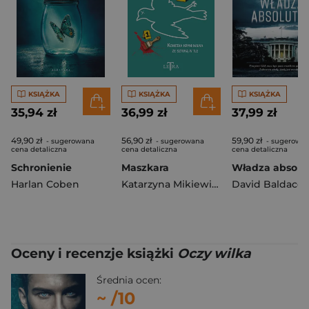
KSIĄŻKA
KSIĄŻKA
KSIĄŻKA
35,94 zł
36,99 zł
37,99 zł
49,90 zł
56,90 zł
59,90 zł
- sugerowana
- sugerowana
- sugerowa
cena detaliczna
cena detaliczna
cena detaliczna
Schronienie
Maszkara
Władza absolu
Harlan Coben
Katarzyna Mikiewicz
David Baldacci
Oceny i recenzje książki
Oczy wilka
Średnia ocen:
~
/10