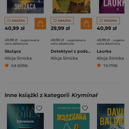
KSIĄŻKA
KSIĄŻKA
KSIĄŻKA
40,99 zł
29,99 zł
40,99 zł
49,99 zł
49,90 zł
49,99 zł
- sugerowana
- sugerowana
- sugerowa
cena detaliczna
cena detaliczna
cena detaliczna
Służąca
Detektywi z podstawówki. Tajemnica druha Bączka
Laurka
Alicja Sinicka
Alicja Sinicka
Alicja Sinicka
6,8 (6356)
7,6 (706)
Inne książki z kategorii
Kryminał