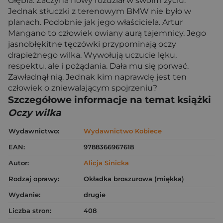
Głębia. Zaczyna nowy rozdział w swoim życiu.
Jednak stłuczki z terenowym BMW nie było w
planach. Podobnie jak jego właściciela. Artur
Mangano to człowiek owiany aurą tajemnicy. Jego
jasnobłękitne tęczówki przypominają oczy
drapieżnego wilka. Wywołują uczucie lęku,
respektu, ale i pożądania. Dała mu się porwać.
Zawładnął nią. Jednak kim naprawdę jest ten
człowiek o zniewalającym spojrzeniu?
Szczegółowe informacje na temat książki
Oczy wilka
Wydawnictwo:
Wydawnictwo Kobiece
EAN:
9788366967618
Autor:
Alicja Sinicka
Rodzaj oprawy:
Okładka broszurowa (miękka)
Wydanie:
drugie
Liczba stron:
408