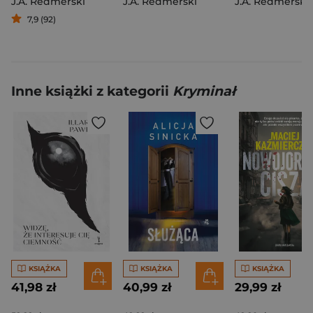
J.A. Redmerski
J.A. Redmerski
J.A. Redmerski
7,9 (92)
Inne książki z kategorii
Kryminał
KSIĄŻKA
KSIĄŻKA
KSIĄŻKA
41,98 zł
40,99 zł
29,99 zł