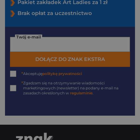
Pakiet zakładek Art Ladies za 1 zł
Brak opłat za uczestnictwo
Twój e-mail
DOŁĄCZ DO ZNAK EKSTRA
*
Akceptuję
politykę prywatności
*
Zgadzam się na otrzymywanie wiadomości
marketingowych (newsletter) na podany
e-mail
na
zasadach określonych w
regulaminie
.