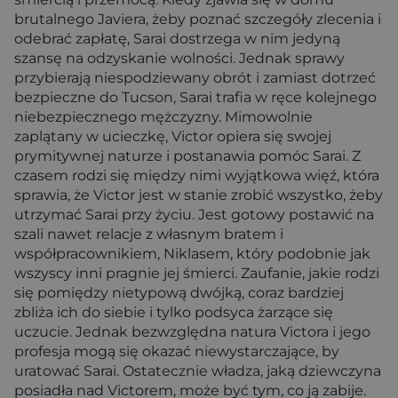
brutalnego Javiera, żeby poznać szczegóły zlecenia i
odebrać zapłatę, Sarai dostrzega w nim jedyną
szansę na odzyskanie wolności. Jednak sprawy
przybierają niespodziewany obrót i zamiast dotrzeć
bezpieczne do Tucson, Sarai trafia w ręce kolejnego
niebezpiecznego mężczyzny. Mimowolnie
zaplątany w ucieczkę, Victor opiera się swojej
prymitywnej naturze i postanawia pomóc Sarai. Z
czasem rodzi się między nimi wyjątkowa więź, która
sprawia, że Victor jest w stanie zrobić wszystko, żeby
utrzymać Sarai przy życiu. Jest gotowy postawić na
szali nawet relacje z własnym bratem i
współpracownikiem, Niklasem, który podobnie jak
wszyscy inni pragnie jej śmierci. Zaufanie, jakie rodzi
się pomiędzy nietypową dwójką, coraz bardziej
zbliża ich do siebie i tylko podsyca żarzące się
uczucie. Jednak bezwzględna natura Victora i jego
profesja mogą się okazać niewystarczające, by
uratować Sarai. Ostatecznie władza, jaką dziewczyna
posiadła nad Victorem, może być tym, co ją zabije.