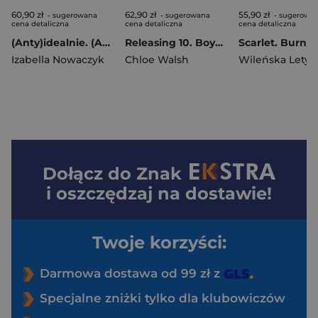
60,90 zł
62,90 zł
55,90 zł
- sugerowana
- sugerowana
- sugerowa
cena detaliczna
cena detaliczna
cena detaliczna
(Anty)idealnie. (Anty) Tom 2
Releasing 10. Boys of Tommen Tom 6
Izabella Nowaczyk
Chloe Walsh
Wileńska Letyc
Dołącz do
Znak
i oszczędzaj na dostawie!
Twoje korzyści:
Darmowa dostawa od 99 zł z
Specjalne zniżki tylko dla klubowiczów