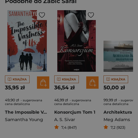
Podobne do Zabić Sarai
KSIĄŻKA
KSIĄŻKA
KSIĄŻKA
35,95 zł
36,54 zł
50,00 zł
49,90 zł
46,99 zł
99,99 zł
- sugerowana
- sugerowana
- sugerowa
cena detaliczna
cena detaliczna
cena detaliczna
The Impossible Vastness of Us
Konsorcjum Tom 1
Architektura u
Samantha Young
A. S. Sivar
Meg Adams
7,4 (847)
7,2 (923)