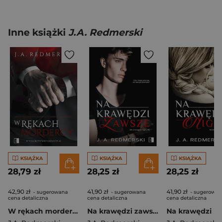
Inne książki
J.A. Redmerski
KSIĄŻKA
KSIĄŻKA
KSIĄŻKA
28,79 zł
28,25 zł
28,25 zł
42,90 zł
41,90 zł
41,90 zł
- sugerowana
- sugerowana
- sugerowan
cena detaliczna
cena detaliczna
cena detaliczna
W rękach mordercy
Na krawędzi zawsze. Na krawędzi. Tom 2