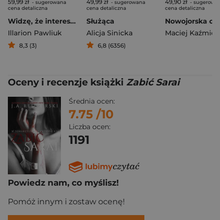
59,99 zł
49,99 zł
49,90 zł
- sugerowana
- sugerowana
- sugerowa
cena detaliczna
cena detaliczna
cena detaliczna
Widzę, że interesuje cię ciemność
Służąca
Nowojorska cis
Illarion Pawliuk
Alicja Sinicka
Maciej Kaźmier
8,3 (3)
6,8 (6356)
Oceny i recenzje książki
Zabić Sarai
Średnia ocen:
7.75
/10
Liczba ocen:
1191
Powiedz nam, co myślisz!
Pomóż innym i zostaw ocenę!