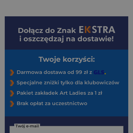
Dołącz do
Znak
i oszczędzaj na dostawie!
Twoje korzyści:
Darmowa dostawa od 99 zł z
Specjalne zniżki tylko dla klubowiczów
Pakiet zakładek Art Ladies za 1 zł
Brak opłat za uczestnictwo
Twój e-mail