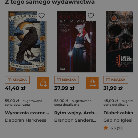
Z tego samego wydawnictwa
KSIĄŻKA
KSIĄŻKA
KSIĄŻKA
41,40 zł
37,99 zł
31,99 zł
59,00 zł
55,00 zł
45,00 zł
- sugerowana
- sugerowana
- sugerowa
cena detaliczna
cena detaliczna
cena detaliczna
Wyrocznia czarnego ptaka. Księga Wszystkich Dusz. Tom 5
Rytm wojny. Archiwum Burzowego Światła. Tom 4. Część 1
Deborah Harkness
Brandon Sanderson
Gabino Iglesias
6,3 (92)