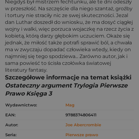
Niegdyś był mistrzem fechtunku, ale te dni odeszły
w przeszłość. Na szczęście dla niego szantaż, groźby
i tortury nie straciły nic ze swej skuteczności. Jezal
dan Luthar doszedł do wniosku, że ma dosyć ciągłej
wojny i walki, więc porzuca wojaczkę na rzecz życia z
kobietą, którą darzy głębokim uczuciem. Okaże się
jednak, że miłość także potrafi sprawić ból, a chwała
ma w zwyczaju dopadać człowieka wtedy, kiedy on
najmniej się tego spodziewa... Zarówno autor, jak i
sama powieść to ścisła czołówka światowej
literatury fantasy.
Szczegółowe informacje na temat książki
Ostateczny argument Trylogia Pierwsze
Prawo Księga 3
Wydawnictwo:
Mag
EAN:
9788374806411
Autor:
Joe Abercrombie
Seria:
Pierwsze prawo