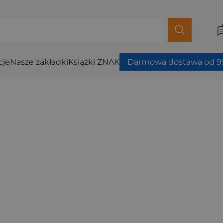
cje
Nasze zakładki
Książki ZNAK
Darmowa dostawa od 99