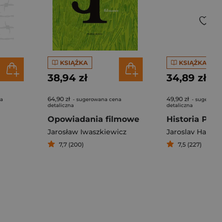
KSIĄŻKA
KSIĄŻKA
38,94 zł
34,89 zł
64,90 zł
49,90 zł
na
- sugerowana cena
- sugerowa
detaliczna
detaliczna
Opowiadania filmowe
Jarosław Iwaszkiewicz
Jaroslav Hašek
7,7 (200)
7,5 (227)