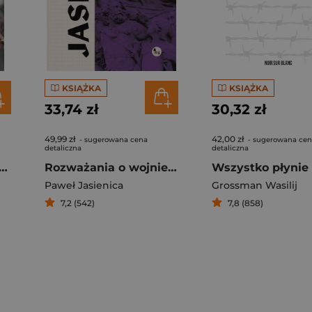
KSIĄŻKA
KSIĄŻKA
33,74 zł
30,32 zł
49,99 zł
42,00 zł
- sugerowana cena
- sugerowana ce
detaliczna
detaliczna
czak. Próba biografii
Rozważania o wojnie domowej
Wszystko płynie
Paweł Jasienica
Grossman Wasilij
7,2 (542)
7,8 (858)