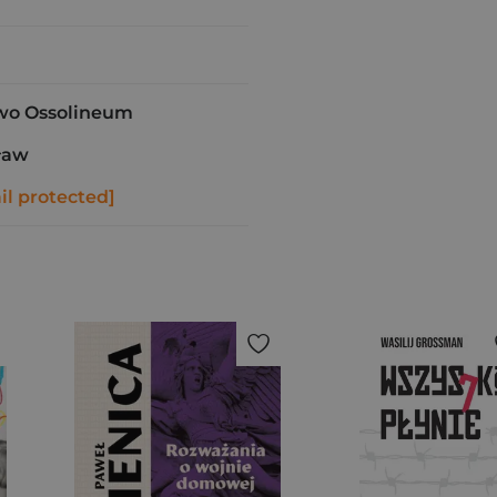
o Ossolineum
ław
il protected]