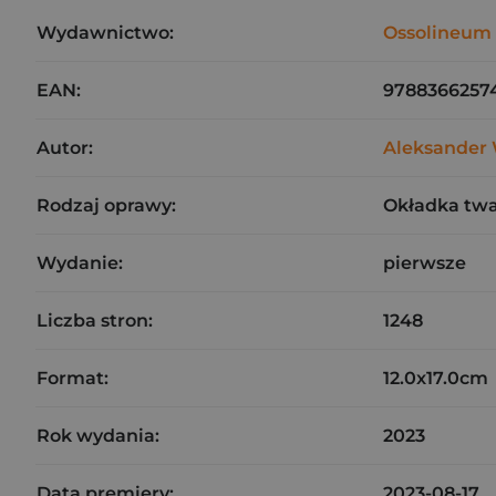
Wydawnictwo:
Ossolineum
EAN:
9788366257
Autor:
Aleksander
Rodzaj oprawy:
Okładka tw
Wydanie:
pierwsze
Liczba stron:
1248
Format:
12.0x17.0cm
Rok wydania:
2023
Data premiery:
2023-08-17