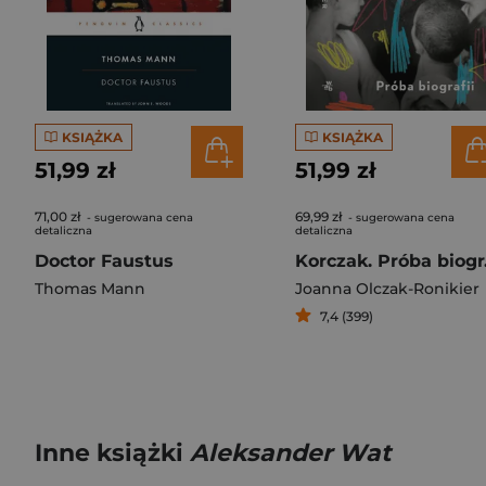
KSIĄŻKA
KSIĄŻKA
51,99 zł
51,99 zł
71,00 zł
69,99 zł
- sugerowana cena
- sugerowana cena
detaliczna
detaliczna
Doctor Faustus
Kor
Thomas Mann
Joanna Olczak-Ronikier
7,4 (399)
Inne książki
Aleksander Wat