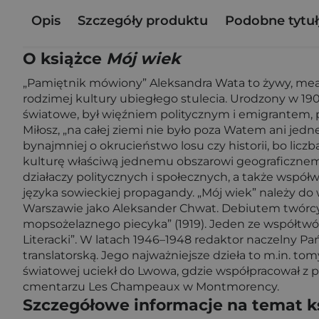
Opis
Szczegóły produktu
Podobne tytuł
O książce
Mój wiek
„Pamiętnik mówiony” Aleksandra Wata to żywy, mean
rodzimej kultury ubiegłego stulecia. Urodzony w 190
światowe, był więźniem politycznym i emigrantem, 
Miłosz, „na całej ziemi nie było poza Watem ani jedne
bynajmniej o okrucieństwo losu czy historii, bo licz
kulturę właściwą jednemu obszarowi geograficznemu 
działaczy politycznych i społecznych, a także współwi
języka sowieckiej propagandy. „Mój wiek” należy do w
Warszawie jako Aleksander Chwat. Debiutem twórcy b
mopsożelaznego piecyka” (1919). Jeden ze współtwó
Literacki”. W latach 1946–1948 redaktor naczelny P
translatorską. Jego najważniejsze dzieła to m.in. to
światowej uciekł do Lwowa, gdzie współpracował z 
cmentarzu Les Champeaux w Montmorency.
Szczegółowe informacje na temat k