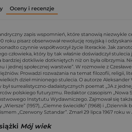
y
Oceny i recenzje
dryczny zapis wspomnień, które stanowią niezwykle cen
0 roku pisarz obserwował rewolucję rosyjską i odzyskani
ponadto czynnie współtworzył życie literackie. Jak zan
go człowieka, który by tak właśnie doświadczył stulecia j
ba bardziej dotkliwie dotkniętych niż on była olbrzymia. 
i jednej społecznej warstwie”. W rozmowie z Czesławem 
ęźniów. Prowadzi rozważania na temat filozofii, religii, l
ielkich dzieł minionego stulecia. O autorze Aleksander W
ył surrealistyczno-dadaistycznych poemat „JA z jednej 
rców polskiego futuryzmu. Redaktor czasopism „Nowa Sz
aństwowego Instytutu Wydawniczego. Zajmował się także 
my „Wiersze” (1957), „Ciemne świecidło” (1968) i „Dzienni
pismem „Czerwony Sztandar”. Zmarł 29 lipca 1967 roku 
siążki
Mój wiek