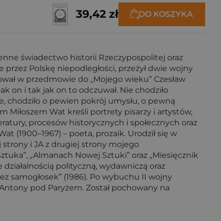
39,42 zł
DO KOSZYKA
ne świadectwo historii Rzeczypospolitej oraz
e przez Polskę niepodległości, przeżył dwie wojny
otował w przedmowie do „Mojego wieku” Czesław
ak on i tak jak on to odczuwał. Nie chodziło
Nie, chodziło o pewien pokrój umysłu, o pewną
Miłoszem Wat kreśli portrety pisarzy i artystów,
iteratury, procesów historycznych i społecznych oraz
at (1900–1967) – poeta, prozaik. Urodził się w
strony i JA z drugiej strony mojego
tuka”, „Almanach Nowej Sztuki” oraz „Miesięcznik
działalnością polityczną, wydawniczą oraz
k bez samogłosek” (1986). Po wybuchu II wojny
w Antony pod Paryżem. Został pochowany na