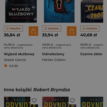
KSIĄŻKA
KSIĄŻKA
KSIĄŻKA
36,84 zł
35,94 zł
40,68 zł
54,99 zł
49,90 zł
59,90 zł
- sugerowana
- sugerowana
- sugerowa
cena detaliczna
cena detaliczna
cena detaliczna
Wyjazd służbowy
Odnaleziony
Czarne złoto
Jessie Garcia
Harlan Coben
6,9 (8)
Inne książki
Robert Bryndza