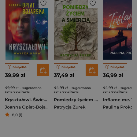
KSIĄŻKA
KSIĄŻKA
KSIĄŻKA
39,99 zł
37,49 zł
36,99 zł
49,99 zł
44,99 zł
44,99 zł
- sugerowana
- sugerowana
- sugerowa
cena detaliczna
cena detaliczna
cena detaliczna
Kryształowi. Świeża krew. Tom 1
Pomiędzy życiem a śmiercią
Inflame me. T
Joanna Opiat-Bojarska
Patrycja Żurek
Paulina Prokop
8,0 (1)