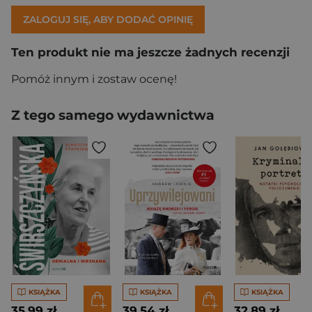
ZALOGUJ SIĘ, ABY DODAĆ OPINIĘ
Ten produkt nie ma jeszcze żadnych recenzji
Pomóż innym i zostaw ocenę!
Z tego samego wydawnictwa
KSIĄŻKA
KSIĄŻKA
KSIĄŻKA
35,99 zł
39,54 zł
32,89 zł