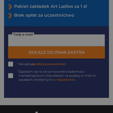
Pakiet zakładek Art Ladies za 1 zł
Brak opłat za uczestnictwo
Twój e-mail
DOŁĄCZ DO ZNAK EKSTRA
*
Akceptuję
politykę prywatności
*
Zgadzam się na otrzymywanie wiadomości
marketingowych (newsletter) na podany
e-mail
na
zasadach określonych w
regulaminie
.