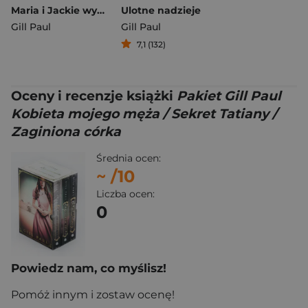
Maria i Jackie wyd. 2
Ulotne nadzieje
Gill Paul
Gill Paul
7,1 (132)
Oceny i recenzje książki
Pakiet Gill Paul
Kobieta mojego męża / Sekret Tatiany /
Zaginiona córka
Średnia ocen:
~
/10
Liczba ocen:
0
Powiedz nam, co myślisz!
Pomóż innym i zostaw ocenę!