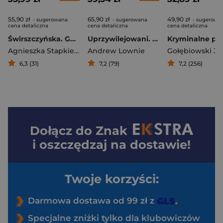
55,90 zł
65,90 zł
49,90 zł
- sugerowana
- sugerowana
- sugerowa
cena detaliczna
cena detaliczna
cena detaliczna
Świrszczyńska. Genialna i nieznana
Uprzywilejowani. Książę Andrzej i Fergie – zdrady, skandale, upadek
Agnieszka Stapkiewicz
Andrew Lownie
Gołębiowski Ja
6,3 (31)
7,2 (79)
7,2 (256)
Dołącz do
Znak
i oszczędzaj na dostawie!
Twoje korzyści:
Darmowa dostawa od 99 zł z
Specjalne zniżki tylko dla klubowiczów