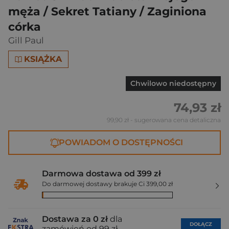
męża / Sekret Tatiany / Zaginiona
córka
Gill Paul
KSIĄŻKA
Chwilowo niedostępny
74,93 zł
99,90 zł
- sugerowana cena detaliczna
POWIADOM O DOSTĘPNOŚCI
Darmowa dostawa od 399 zł
Do darmowej dostawy brakuje Ci 399,00 zł
Dostawa za 0 zł
dla
DOŁĄCZ
zamówień od 99 zł