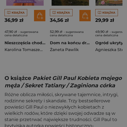
KSIĄŻKA
KSIĄŻKA
KSIĄŻKA
36,99 zł
34,56 zł
29,99 zł
47,90 zł
52,99 zł
49,90 zł
- sugerowana
- sugerowana
- sugerowa
cena detaliczna
cena detaliczna
cena detaliczna
Nieszczęścia chodzą parami. Amor fati. Tom 3
Dom na końcu drogi
Karolina Tomaszewska
Żaneta Pawlik
O książce
Pakiet Gill Paul Kobieta mojego
męża / Sekret Tatiany / Zaginiona córka
Różne oblicza miłości, skrywane tajemnice, intrygi,
rodzinne sekrety i skandale. Trzy bestsellerowe
powieści Gill Paul o niezwykłych kobietach z
wielkich rodów, które dzięki swojej odwadze są w
stanie przetrwać największe trudności. Gill Paul to
brytyjska autorka powieści historyczno-