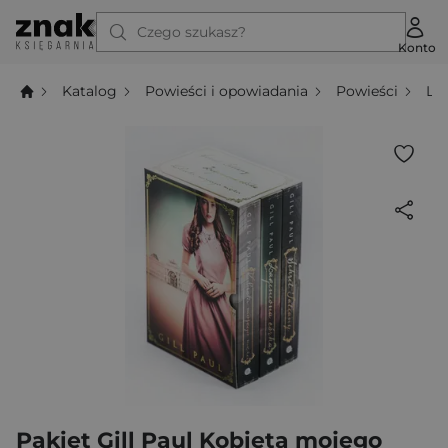
Czego szukasz?
Konto
Katalog
Powieści i opowiadania
Powieści
Li
Pakiet Gill Paul Kobieta mojego