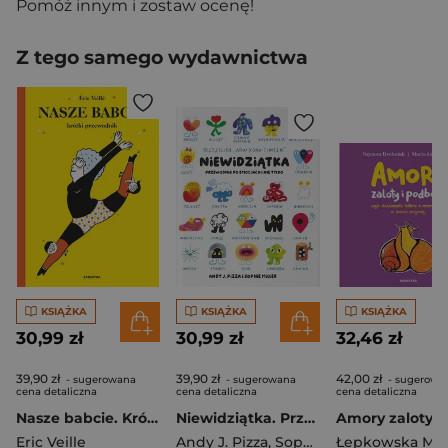
Pomóż innym i zostaw ocenę!
Z tego samego wydawnictwa
KSIĄŻKA
KSIĄŻKA
KSIĄŻKA
30,99 zł
30,99 zł
32,46 zł
39,90 zł
39,90 zł
42,00 zł
- sugerowana
- sugerowana
- sugerowa
cena detaliczna
cena detaliczna
cena detaliczna
Nasze babcie. Krótki przewodnik
Niewidziątka. Przewodnik po emocjach i nie tylko
Eric Veille
Andy J. Pizza
,
Sophie Miller
Łepkowska Mar