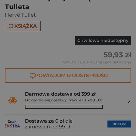
Tulleta
Hervé Tullet
KSIĄŻKA
Chwilowo niedostępny
59,93 zł
79,90 zł
- sugerowana cena detaliczna
POWIADOM O DOSTĘPNOŚCI
Darmowa dostawa od 399 zł
Do darmowej dostawy brakuje Ci 399,00 zł
Dostawa za 0 zł
dla
DOŁĄCZ
zamówień od 99 zł