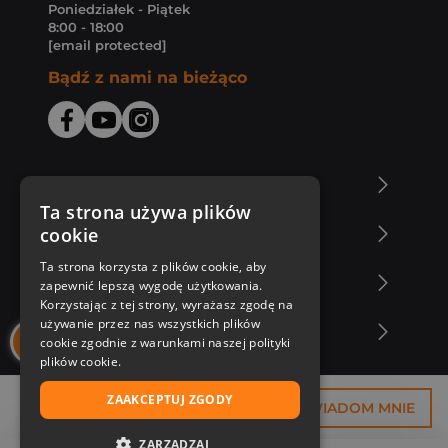
Poniedziałek - Piątek
8:00 - 18:00
[email protected]
Bądź z nami na bieżąco
O Księgarni Znak
Ta strona używa plików
cookie
Zakupy u nas
Ta strona korzysta z plików cookie, aby
Nasza oferta
zapewnić lepszą wygodę użytkowania.
Korzystając z tej strony, wyrażasz zgodę na
używanie przez nas wszystkich plików
Nasi autorzy
cookie zgodnie z warunkami naszej polityki
plików cookie.
ZAAKCEPTUJ ZGODY
59,93 zł
POWIADOM MNIE
ZARZĄDZAJ