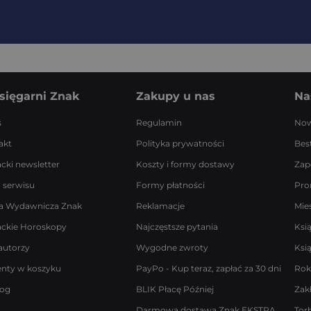
sięgarni Znak
Zakupy u nas
Na
s
Regulamin
Now
akt
Polityka prywatności
Best
acki newsletter
Koszty i formy dostawy
Zap
 serwisu
Formy płatności
Pro
a Wydawnicza Znak
Reklamacje
Mie
ackie Horoskopy
Najczęstsze pytania
Ksi
autorzy
Wygodne zwroty
Ksi
enty w koszyku
PayPo - Kup teraz, zapłać za 30 dni
Rok
log
BLIK Płacę Później
Zak
Darmowa dostawa Znak EKSTRA
Tor