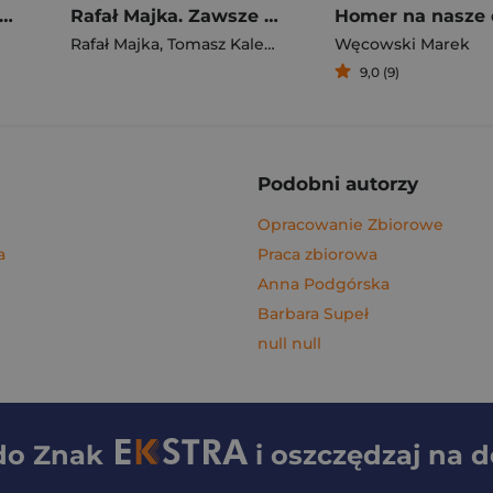
gi z kimchi. Moje ulubione azjatyckie przepisy - książka z autografem
Rafał Majka. Zawsze z przodu. Rozmawia Tomasz Kalemba - książka z autografem
Homer na nasze 
Rafał Majka
,
Tomasz Kalemba
Węcowski Marek
9,0 (9)
Podobni autorzy
Opracowanie Zbiorowe
a
Praca zbiorowa
Anna Podgórska
Barbara Supeł
null null
 do
Znak
i oszczędzaj na 