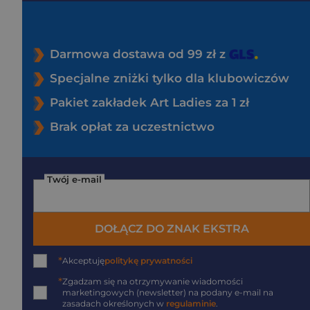
Darmowa dostawa od 99 zł z
Specjalne zniżki tylko dla klubowiczów
Pakiet zakładek Art Ladies za 1 zł
Brak opłat za uczestnictwo
Twój e-mail
DOŁĄCZ DO ZNAK EKSTRA
*
Akceptuję
politykę prywatności
*
Zgadzam się na otrzymywanie wiadomości
marketingowych (newsletter) na podany
e-mail
na
zasadach określonych w
regulaminie
.