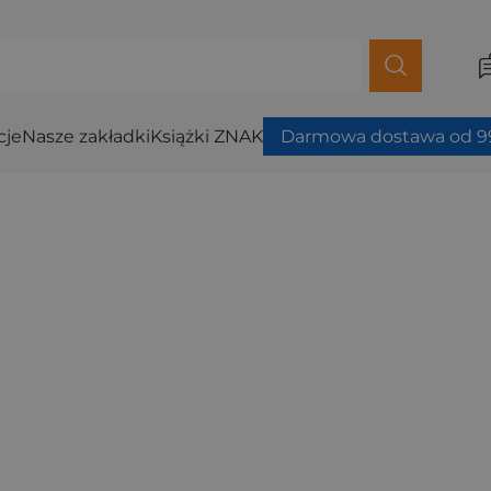
cje
Nasze zakładki
Książki ZNAK
Darmowa dostawa od 99