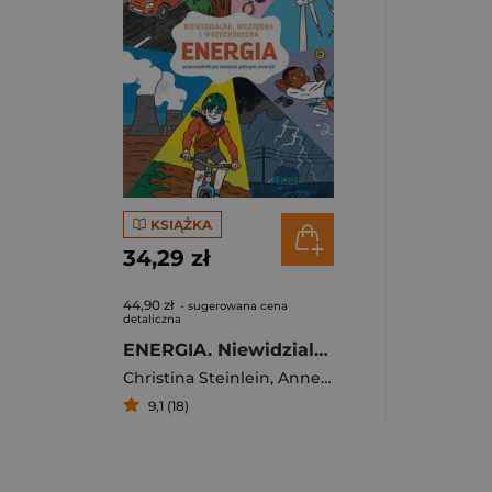
KSIĄŻKA
34,29 zł
44,90 zł
- sugerowana cena
detaliczna
ENERGIA. Niewidzialna, niezbędna i wszechobecna. Przewodnik po świecie pełnym energii.
Christina Steinlein
,
Anne Becker
9,1 (18)