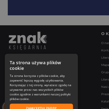
O K
O na
Kont
Liter
Napisz do nas
Ta strona używa plików
Mapa
Poniedziałek - Piątek
cookie
8:00 - 18:00
Grup
[email protected]
Ta strona korzysta z plików cookie, aby
Liter
zapewnić lepszą wygodę użytkowania.
Bądź z nami na bieżąco
Korzystając z tej strony, wyrażasz zgodę na
Nasi 
używanie przez nas wszystkich plików
cookie zgodnie z warunkami naszej polityki
Prez
plików cookie.
Kata
ZAAKCEPTUJ ZGODY
Serie