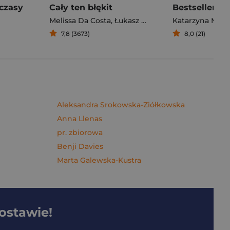
czasy
Cały ten błękit
Bestseller. S
Melissa Da Costa
,
Łukasz Müller
Katarzyna Mich
7,8 (3673)
8,0 (21)
Aleksandra Srokowska-Ziółkowska
Anna Llenas
pr. zbiorowa
Benji Davies
Marta Galewska-Kustra
dostawie!