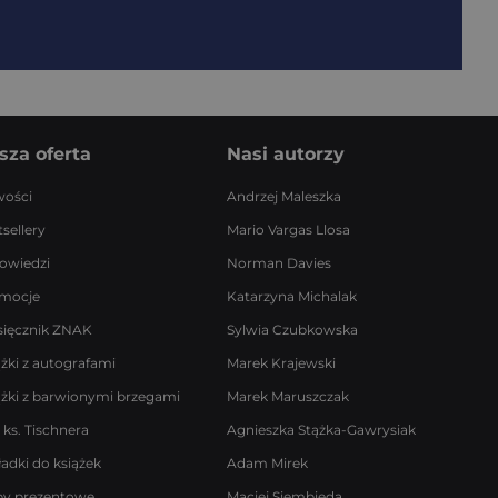
sza oferta
Nasi autorzy
ości
Andrzej Maleszka
sellery
Mario Vargas Llosa
owiedzi
Norman Davies
mocje
Katarzyna Michalak
sięcznik ZNAK
Sylwia Czubkowska
ążki z autografami
Marek Krajewski
ążki z barwionymi brzegami
Marek Maruszczak
 ks. Tischnera
Agnieszka Stążka-Gawrysiak
ładki do książek
Adam Mirek
by prezentowe
Maciej Siembieda