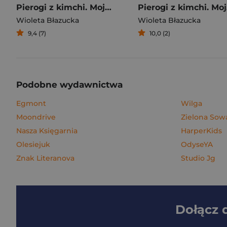
Pierogi z kimchi. Moje ulubione azjatyckie przepisy
Piero
Wioleta Błazucka
Wioleta Błazucka
9,4 (7)
10,0 (2)
Podobne wydawnictwa
Egmont
Wilga
Moondrive
Zielona Sow
Nasza Księgarnia
HarperKids
Olesiejuk
OdyseYA
Znak Literanova
Studio Jg
Dołącz