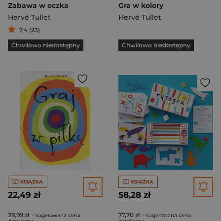
Zabawa w oczka
Gra w kolory
Hervé Tullet
Hervé Tullet
7,4 (23)
Chwilowo niedostępny
Chwilowo niedostępny
KSIĄŻKA
KSIĄŻKA
22,49 zł
58,28 zł
29,99 zł
77,70 zł
- sugerowana cena
- sugerowana cena