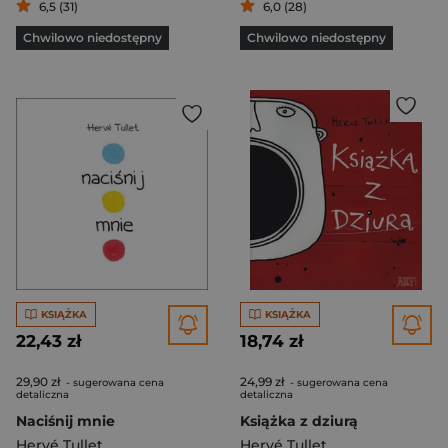
6,5 (31)
6,0 (28)
Chwilowo niedostępny
Chwilowo niedostępny
KSIĄŻKA
KSIĄŻKA
22,43 zł
18,74 zł
29,90 zł
24,99 zł
- sugerowana cena
- sugerowana cena
detaliczna
detaliczna
Naciśnij mnie
Książka z dziurą
Hervé Tullet
Hervé Tullet