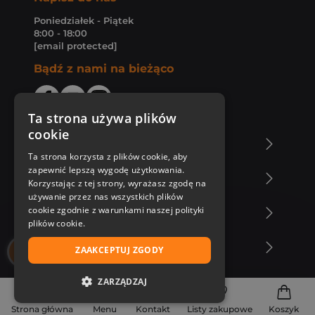
Poniedziałek - Piątek
8:00 - 18:00
[email protected]
Bądź z nami na bieżąco
Ta strona używa plików
cookie
O Księgarni Znak
Ta strona korzysta z plików cookie, aby
zapewnić lepszą wygodę użytkowania.
Zakupy u nas
Korzystając z tej strony, wyrażasz zgodę na
używanie przez nas wszystkich plików
cookie zgodnie z warunkami naszej polityki
Nasza oferta
plików cookie.
Nasi autorzy
ZAAKCEPTUJ ZGODY
ZARZĄDZAJ
NIEZBĘDNE
Strona główna
Menu
Kontakt
Listy zakupowe
Koszyk