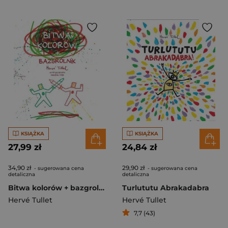
KSIĄŻKA
KSIĄŻKA
27,99 zł
24,84 zł
34,90 zł
29,90 zł
- sugerowana cena
- sugerowana cena
detaliczna
detaliczna
Bitwa kolorów + bazgrolnik
Turlututu Abrakadabra
Hervé Tullet
Hervé Tullet
7,7 (43)