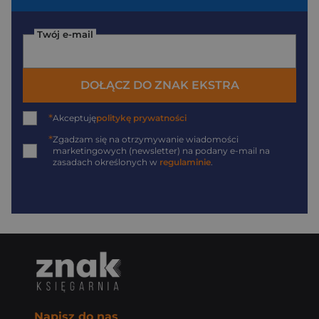
Twój e-mail
DOŁĄCZ DO ZNAK EKSTRA
*
Akceptuję
politykę prywatności
*
Zgadzam się na otrzymywanie wiadomości
marketingowych (newsletter) na podany
e-mail
na
zasadach określonych w
regulaminie
.
Napisz do nas