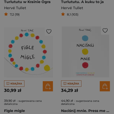
Turlututu w Krainie Ogra
Turlututu. A kuku to ja
Hervé Tullet
Hervé Tullet
7,2 (19)
8,1 (103)
KSIĄŻKA
KSIĄŻKA
30,99 zł
34,29 zł
39,90 zł
44,90 zł
- sugerowana cena
- sugerowana cena
detaliczna
detaliczna
Figle migle
Naciśnij mnie. Press me wyd. polsko-angielskie