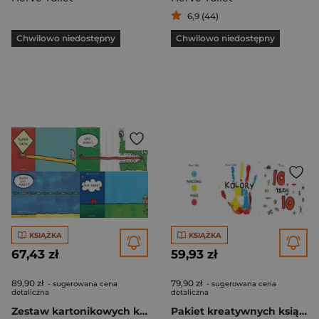
6,9 (44)
Chwilowo niedostępny
Chwilowo niedostępny
KSIĄŻKA
KSIĄŻKA
67,43 zł
59,93 zł
89,90 zł
79,90 zł
- sugerowana cena
- sugerowana cena
detaliczna
detaliczna
Zestaw kartonikowych książek dla najmłodszych Pakiet
Pakiet kreatywnych książek Herve Tulleta