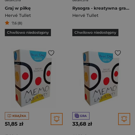
detaliczna
detaliczna
Graj w piłkę
Rysogra - kreatywna gra rysunkowa dla dzieci
Hervé Tullet
Hervé Tullet
7,6 (8)
Chwilowo niedostępny
Chwilowo niedostępny
KSIĄŻKA
GRA
51,85 zł
33,68 zł