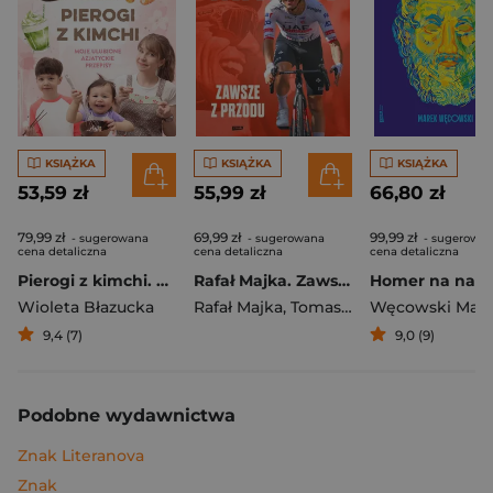
KSIĄŻKA
KSIĄŻKA
KSIĄŻKA
53,59 zł
55,99 zł
66,80 zł
79,99 zł
69,99 zł
99,99 zł
- sugerowana
- sugerowana
- sugerowa
cena detaliczna
cena detaliczna
cena detaliczna
Pierogi z kimchi. Moje ulubione azjatyckie przepisy
Rafał Majka. Zawsze z przodu. Rozmawia Tomasz Kalemba - książka z autografem
Wioleta Błazucka
Rafał Majka
,
Tomasz Kalemba
Węcowski Mar
9,4 (7)
9,0 (9)
Podobne wydawnictwa
Znak Literanova
Znak