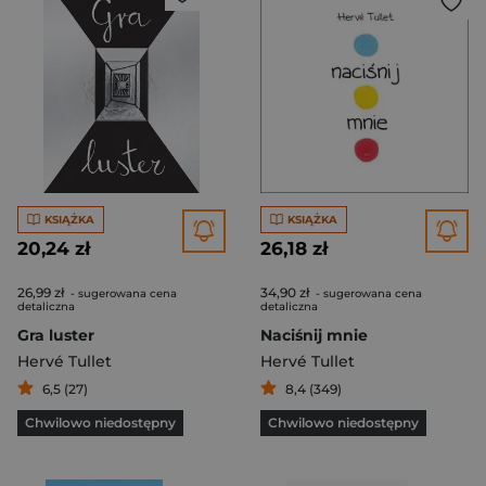
KSIĄŻKA
KSIĄŻKA
20,24 zł
26,18 zł
26,99 zł
34,90 zł
- sugerowana cena
- sugerowana cena
detaliczna
detaliczna
Gra luster
Naciśnij mnie
Hervé Tullet
Hervé Tullet
6,5 (27)
8,4 (349)
Chwilowo niedostępny
Chwilowo niedostępny