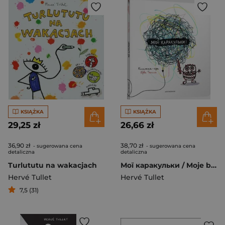
KSIĄŻKA
KSIĄŻKA
29,25 zł
26,66 zł
36,90 zł
38,70 zł
- sugerowana cena
- sugerowana cena
detaliczna
detaliczna
Turlututu na wakacjach
Мої каракульки / Moje bazgroły
Hervé Tullet
Hervé Tullet
7,5 (31)