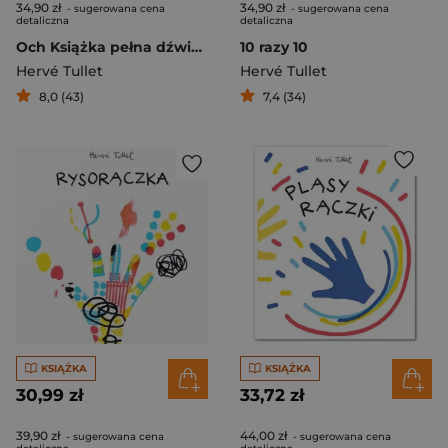
34,90 zł
34,90 zł
- sugerowana cena
- sugerowana cena
detaliczna
detaliczna
Och Książka pełna dźwięków
10 razy 10
Hervé Tullet
Hervé Tullet
8,0 (43)
7,4 (34)
KSIĄŻKA
KSIĄŻKA
30,99 zł
33,72 zł
39,90 zł
44,00 zł
- sugerowana cena
- sugerowana cena