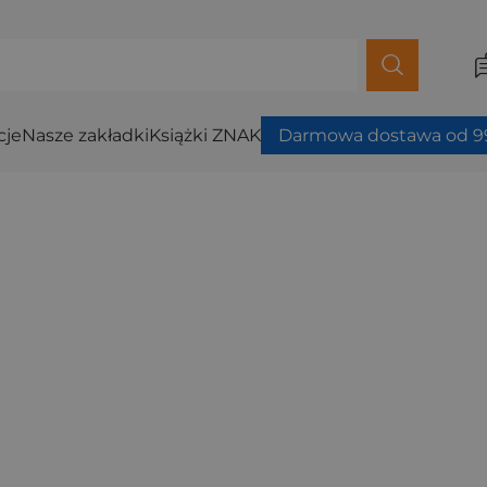
cje
Nasze zakładki
Książki ZNAK
Darmowa dostawa od 99