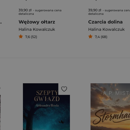
39,90 zł
39,90 zł
- sugerowana cena
- sugerowana cen
detaliczna
detaliczna
owej Dolinie
Wężowy ołtarz
Czarcia dolina
Halina Kowalczuk
Halina Kowalczuk
7,6 (52)
7,4 (68)