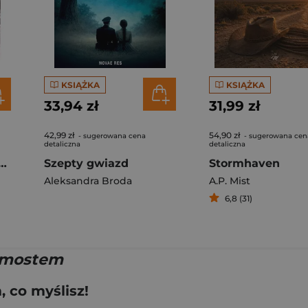
KSIĄŻKA
KSIĄŻKA
33,94 zł
31,99 zł
42,99 zł
54,90 zł
- sugerowana cena
- sugerowana cen
detaliczna
detaliczna
rzyska. Krwawe dziedzictwo. Tom 2
Szepty gwiazd
Stormhaven
Aleksandra Broda
A.P. Mist
6,8 (31)
 mostem
 co myślisz!