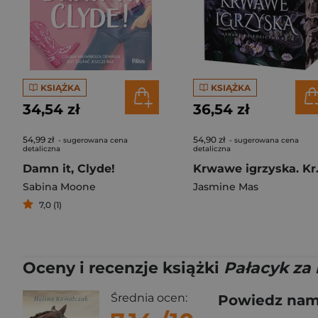
KSIĄŻKA
KSIĄŻKA
34,54 zł
36,54 zł
54,99 zł
54,90 zł
- sugerowana cena
- sugerowana cena
detaliczna
detaliczna
Damn it, Clyde!
Krwawe ig
Sabina Moone
Jasmine Mas
7,0 (1)
Oceny i recenzje książki
Pałacyk za
Średnia ocen:
Powiedz nam,