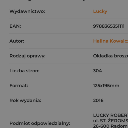
Wydawnictwo:
Lucky
EAN:
9788365351111
Autor:
Halina Kowalc
Rodzaj oprawy:
Okładka brosz
Liczba stron:
304
Format:
125x195mm
Rok wydania:
2016
LUCKY ROBER
ul. ST. ŻEROM
Podmiot odpowiedzialny:
26-600 Radom