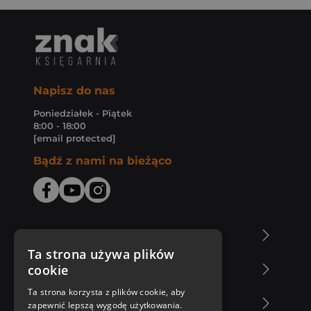
Napisz do nas
Poniedziałek - Piątek
8:00 - 18:00
[email protected]
Bądź z nami na bieżąco
O Księgarni Znak
Ta strona używa plików
cookie
Zakupy u nas
Ta strona korzysta z plików cookie, aby
Nasza oferta
zapewnić lepszą wygodę użytkowania.