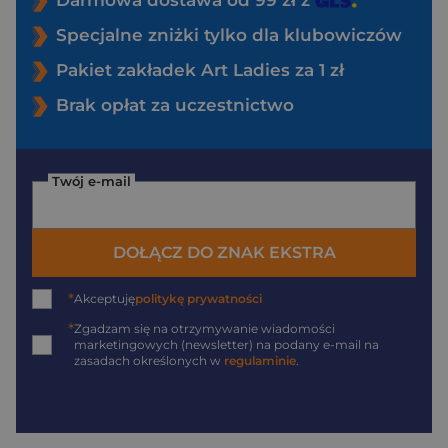
Darmowa dostawa od 99 zł z
Specjalne zniżki tylko dla klubowiczów
Pakiet zakładek Art Ladies za 1 zł
Brak opłat za uczestnictwo
Twój e-mail
DOŁĄCZ DO ZNAK EKSTRA
*
Akceptuję
politykę prywatności
*
Zgadzam się na otrzymywanie wiadomości
marketingowych (newsletter) na podany
e-mail
na
zasadach określonych w
regulaminie
.