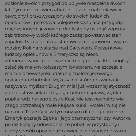
odsłonie swoich przygód po upływie niespełna dwóch
lat. Tym razem zwierzątko jest już niemal całkowicie
oswojony i przyzwyczajony do swoich ludzkich
opiekunów i przeżywa kolejne ekscytujące przygody-
między innymi jeżowegp dentystę by usunąć zepsuty
ząb trzonowy wokół którego zaczął powstawać stan
zapalny. Tym jednak co stanowi serce opowieści wyjazd
rodziny Poli na wakacje nad Bałtykiem. Początkowo
ludzccy opiekunowie Emeryczka są nieco
zdenerwowani , ponieważ nie mają pojęcia kto mógłby
zająć się małym kolczastym lokatorem. Na szczęście
mamie dziewczynki udało się znaleźć jeżowego
opiekuna-ochotnika. Mężczyzna, którego zwierzak
nazywa w myślach Długim miał już wcześniej styczność
z przedstawicielami tego gatunku za sprawą Ząbka -
pupila rodziny jego siostry Kasi. Nie jest nachalny wie
czego potrzebują małe kłujące kulki i wcale im się nie
narzuca. To właśnie w tym nowym dla niego otoczeniu
Emeryk poznaje Ząbka i jego dramatyczne losy. Autorka
po raz kolejny udowadnia, że potrafi w przystępny i
ciepły sposób opowiadać o świecie widzianym oczami