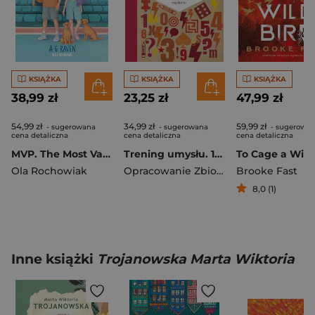
KSIĄŻKA
KSIĄŻKA
KSIĄŻKA
38,99 zł
23,25 zł
47,99 zł
54,99 zł
34,99 zł
59,99 zł
- sugerowana
- sugerowana
- sugerowa
cena detaliczna
cena detaliczna
cena detaliczna
MVP. The Most Valuable Person
Trening umysłu. 160 łamigłówek i zagadek rozwijających logiczne myślenie
Ola Rochowiak
Opracowanie Zbiorowe
Brooke Fast
8,0 (1)
Inne książki
Trojanowska Marta Wiktoria