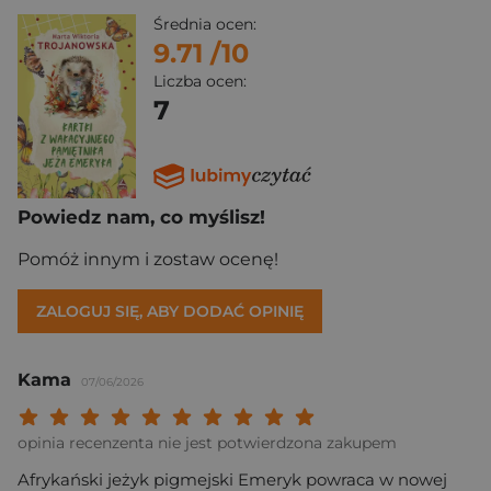
Średnia ocen:
9.71
/10
Liczba ocen:
7
Powiedz nam, co myślisz!
Pomóż innym i zostaw ocenę!
ZALOGUJ SIĘ, ABY DODAĆ OPINIĘ
Kama
07/06/2026
Twoja ocena: Beznadziejna 1/10"
Twoja ocena: Bardzo słaba 2/10"
Twoja ocena: Słaba 3/10"
Twoja ocena: Może być 4/10"
Twoja ocena: Przeciętna 5/10"
Twoja ocena: Dobra 6/10"
Twoja ocena: Bardzo dobra 7/10"
Twoja ocena: Rewelacyjna 8/10
Twoja ocena: Wybitna 9/10
Twoja ocena: Arcydzieło
opinia recenzenta nie jest potwierdzona zakupem
Afrykański jeżyk pigmejski Emeryk powraca w nowej