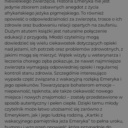
niewielkiego zwierzęcia. Historia Emeryka nie jest
jedynie zbiorem zabawnych anegdot z życia
afrykańskiego jeżyka pigmejskiego. To również
opowieść o odpowiedzialności za zwierzęta, trosce o ich
zdrowie oraz budowaniu relacji opartych na zaufaniu.
Dużym atutem książki jest naturalne połączenie
edukacji z przygodą. Młodzi czytelnicy mogą
dowiedzieć się wielu ciekawostek dotyczących opieki
nad jeżami, ich potrzeb oraz problemów zdrowotnych, z
jakimi mogą się mierzyć. Wątek wizyty u weterynarza i
leczenia chorego zęba pokazuje, że nawet najmniejsze
zwierzęta wymagają odpowiedniej opieki i regularnej
kontroli stanu zdrowia. Szczególnie interesująco
wypada część związana z wakacyjną rozłąką Emeryka i
jego opiekunów. Towarzyszące bohaterom emocje –
niepewność, tęsknota, ale także ciekawość nowego
miejsca i nowych znajomości – zostały przedstawione w
sposób autentyczny i pełen ciepła. Dzięki temu młody
czytelnik może łatwo utożsamić się zarówno z
Emerykiem, jak i jego ludzką rodziną. „Kartki z
wakacyjnego pamiętnika jeża Emeryka” to pełna uroku,
humoru i wzruszeń opowieść, która przypadnie do