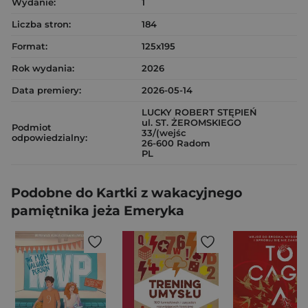
Wydanie:
1
Liczba stron:
184
Format:
125x195
Rok wydania:
2026
Data premiery:
2026-05-14
LUCKY ROBERT STĘPIEŃ
ul. ST. ŻEROMSKIEGO
Podmiot
33/(wejśc
odpowiedzialny:
26-600 Radom
PL
Podobne do Kartki z wakacyjnego
pamiętnika jeża Emeryka