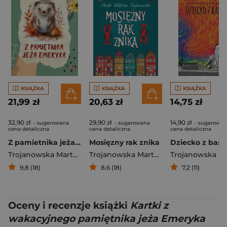
KSIĄŻKA
KSIĄŻKA
KSIĄŻKA
21,99 zł
20,63 zł
14,75 zł
32,90 zł
29,90 zł
14,90 zł
- sugerowana
- sugerowana
- sugerowan
cena detaliczna
cena detaliczna
cena detaliczna
Z pamietnika jeża Emeryka
Mosięzny rak znika
Dziecko z baśn
Trojanowska Marta Wiktoria
Trojanowska Marta Wiktoria
9,8 (18)
8,6 (18)
7,2 (11)
Oceny i recenzje książki
Kartki z
wakacyjnego pamiętnika jeża Emeryka