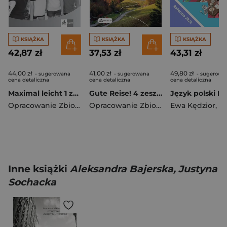
KSIĄŻKA
KSIĄŻKA
KSIĄŻKA
42,87 zł
37,53 zł
43,31 zł
44,00 zł
41,00 zł
49,80 zł
- sugerowana
- sugerowana
- sugerowa
cena detaliczna
cena detaliczna
cena detaliczna
Maximal leicht 1 zeszyt ćwiczeń język niemiecki klasa VII szkoła podstawowa
Gute Reise! 4 zeszyt ćwiczeń
Opracowanie Zbiorowe
Opracowanie Zbiorowe
Ewa Kędzior
,
Małgorza
Inne książki
Aleksandra Bajerska, Justyna
Sochacka