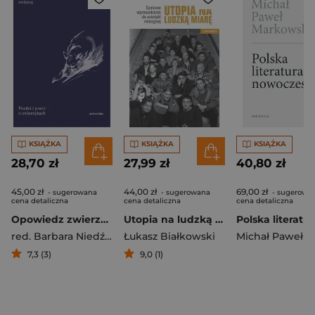
KSIĄŻKA
KSIĄŻKA
KSIĄŻKA
28,70 zł
27,99 zł
40,80 zł
45,00 zł
44,00 zł
69,00 zł
- sugerowana
- sugerowana
- sugerowa
cena detaliczna
cena detaliczna
cena detaliczna
Opowiedz zwierzę. Poetki i poeci o zwierzętach
Utopia na ludzką miarę. Cyniczne wprowadzenie do estetyki relacyjnej
red. Barbara Niedźwiedzka
Łukasz Białkowski
7,3 (3)
9,0 (1)