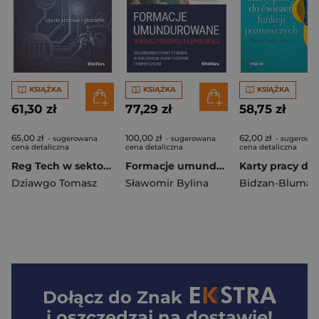
KSIĄŻKA
KSIĄŻKA
KSIĄŻKA
61,30 zł
77,29 zł
58,75 zł
65,00 zł
100,00 zł
62,00 zł
- sugerowana
- sugerowana
- sugerowa
cena detaliczna
cena detaliczna
cena detaliczna
Reg Tech w sektorze bankowym
Formacje umundurowane w Rzeczypospolitej Polskiej. Aksjonormatywne studium w kontekście teoretycznym i empirycznym
Dziawgo Tomasz
Sławomir Bylina
Dołącz do
Znak
i oszczędzaj na dostawie!