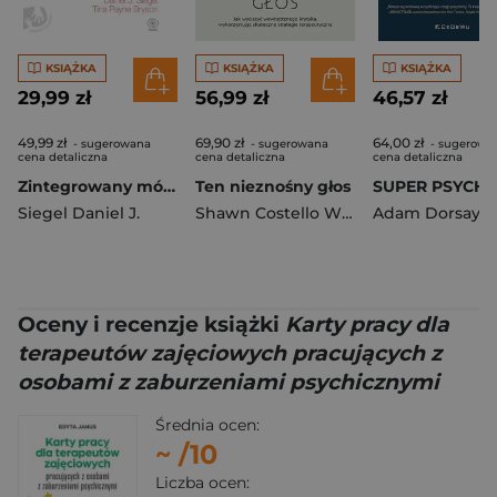
KSIĄŻKA
KSIĄŻKA
KSIĄŻKA
29,99 zł
56,99 zł
46,57 zł
49,99 zł
69,90 zł
64,00 zł
- sugerowana
- sugerowana
- sugerowa
cena detaliczna
cena detaliczna
cena detaliczna
Zintegrowany mózg - zintegrowane dziecko
Ten nieznośny głos
Siegel Daniel J.
Shawn Costello Whooley
Adam Dorsay
,
Yates Holly
Oceny i recenzje książki
Karty pracy dla
terapeutów zajęciowych pracujących z
osobami z zaburzeniami psychicznymi
Średnia ocen:
~
/10
Liczba ocen: