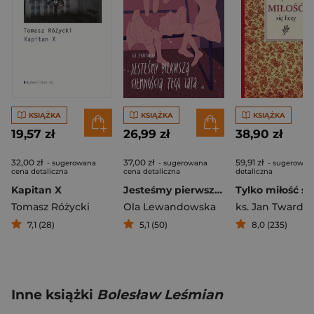
KSIĄŻKA
KSIĄŻKA
KSIĄŻKA
19,57 zł
26,99 zł
38,90 zł
32,00 zł
37,00 zł
59,91 zł
- sugerowana
- sugerowana
- sugerowan
cena detaliczna
cena detaliczna
detaliczna
Kapitan X
Jesteśmy pierwszą ciemnością tego lata
Tomasz Różycki
Ola Lewandowska
7,1 (28)
5,1 (50)
8,0 (235)
Inne książki
Bolesław Leśmian