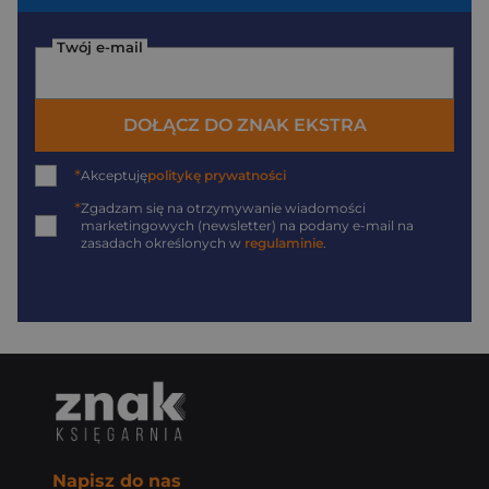
Twój e-mail
DOŁĄCZ DO ZNAK EKSTRA
*
Akceptuję
politykę prywatności
*
Zgadzam się na otrzymywanie wiadomości
marketingowych (newsletter) na podany
e-mail
na
zasadach określonych w
regulaminie
.
Napisz do nas