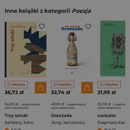
Inne książki z kategorii
Poezja
KSIĄŻKA
KSIĄŻKA
KSIĄŻKA
36,72 zł
32,74 zł
21,99 zł
54,00 zł
47,00 zł
25,00 zł
- sugerowana
- sugerowana
- sugerowa
cena detaliczna
cena detaliczna
cena detaliczna
Trzy sztuki
Oranżada
Lockator
Ashbery John
Jerzy Jarniewicz
6,0 (1)
10,0 (3)