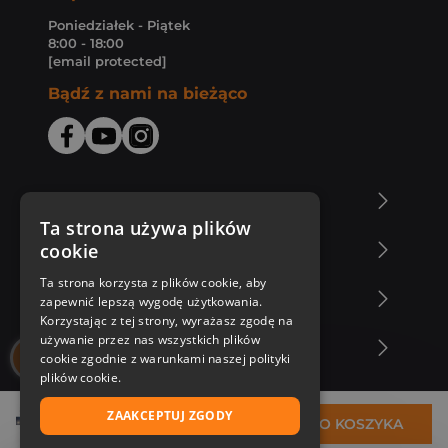
Poniedziałek - Piątek
8:00 - 18:00
[email protected]
Bądź z nami na bieżąco
O Księgarni Znak
Ta strona używa plików
cookie
Zakupy u nas
Ta strona korzysta z plików cookie, aby
Nasza oferta
zapewnić lepszą wygodę użytkowania.
Korzystając z tej strony, wyrażasz zgodę na
używanie przez nas wszystkich plików
Nasi autorzy
cookie zgodnie z warunkami naszej polityki
plików cookie.
ZAAKCEPTUJ ZGODY
35,76 zł
DO KOSZYKA