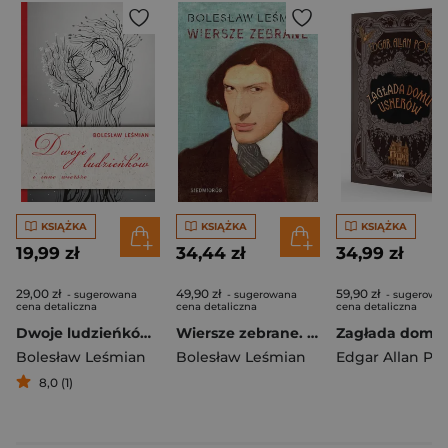
KSIĄŻKA
KSIĄŻKA
KSIĄŻKA
19,99 zł
34,44 zł
34,99 zł
29,00 zł
49,90 zł
59,90 zł
- sugerowana
- sugerowana
- sugerowa
cena detaliczna
cena detaliczna
cena detaliczna
Dwoje ludzieńków i inne wiersze
Wiersze zebrane. Bolesław Leśmian. Kanon poezji polskiej
Bolesław Leśmian
Bolesław Leśmian
Edgar Allan Po
8,0 (1)