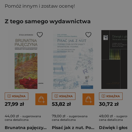
Pomóż innym i zostaw ocenę!
Z tego samego wydawnictwa
KSIĄŻKA
KSIĄŻKA
KSIĄŻKA
27,99 zł
53,82 zł
30,72 zł
44,00 zł
79,00 zł
49,00 zł
- sugerowana
- sugerowana
- sugerowa
cena detaliczna
cena detaliczna
cena detaliczna
Brunatna pajęczyna. Agenci Gestapo w okupowanym Krakowie i ich powojenne losy
Pisać jak z nut. Podręcznik rozwijający sprawność pisania dla obcokrajowców na poziomie B1+/B2 wyd. 3