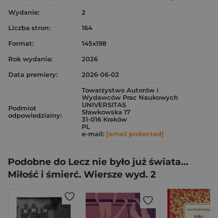
Wydanie:
2
Liczba stron:
164
Format:
145x198
Rok wydania:
2026
Data premiery:
2026-06-02
Towarzystwo Autorów i
Wydawców Prac Naukowych
UNIVERSITAS
Podmiot
Sławkowska 17
odpowiedzialny:
31-016 Kraków
PL
e-mail:
[email protected]
Podobne do Lecz nie było już świata…
Miłość i śmierć. Wiersze wyd. 2