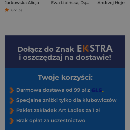
Jarkowska Alicja
Ewa Lipińska
,
Dąmbska Elżbieta Grażyna
Andrzej Hejmej
8,7 (3)
Dołącz do
Znak
i oszczędzaj na dostawie!
Twoje korzyści:
Darmowa dostawa od 99 zł z
Specjalne zniżki tylko dla klubowiczów
Pakiet zakładek Art Ladies za 1 zł
Brak opłat za uczestnictwo