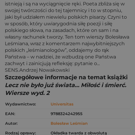
istnieją i są na wyciągnięcie ręki. Poeta zbliża się w
swojej twórczości do tej tajemnicy i to w stopniu,
jaki był udziałem niewielu polskich pisarzy. Czyni to
w sposób, który uwiarygodnia siłę poezji i siłę
polskiego słowa, na zasadach, które on sam i na
własny rachunek tworzy. Ten tom wierszy Bolesława
Leśmiana, wraz z komentarzem najwybitniejszych
polskich „leśmianologów”, oddajemy do rąk
Państwa – w nadziei, że wzbudzą one Państwa
zachwyt i zainicjują refleksję: pytanie o...
SENS.Andrzej Nowakowski
Szczegółowe informacje na temat książki
Lecz nie było już świata… Miłość i śmierć.
Wiersze wyd. 2
Wydawnictwo:
Universitas
EAN:
9788324242955
Autor:
Bolesław Leśmian
Rodzaj oprawy:
Okładka twarda z obwolutą