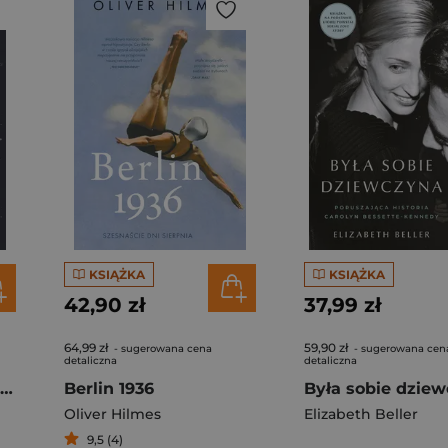
KSIĄŻKA
KSIĄŻKA
42,90 zł
37,99 zł
64,99 zł
59,90 zł
- sugerowana cena
- sugerowana cen
detaliczna
detaliczna
Kryminalne Trójmiasto
Berlin 1936
Oliver Hilmes
Elizabeth Beller
9,5 (4)