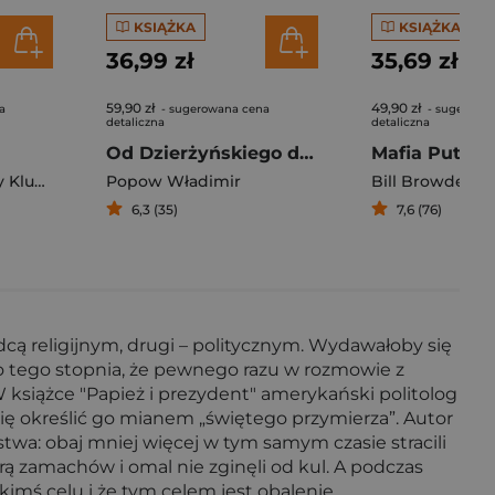
KSIĄŻKA
KSIĄŻKA
36,99 zł
35,69 zł
59,90 zł
49,90 zł
a
- sugerowana cena
- sugerowa
detaliczna
detaliczna
Od Dzierżyńskiego do Putina Służby specjalne Rosji w walce o dominację nad światem 1917-2036
Kluger
Popow Władimir
Bill Browder
6,3 (35)
7,6 (76)
dcą religijnym, drugi – politycznym. Wydawałoby się
do tego stopnia, że pewnego razu w rozmowie z
książce "Papież i prezydent" amerykański politolog
 się określić go mianem „świętego przymierza”. Autor
wa: obaj mniej więcej w tym samym czasie stracili
rą zamachów i omal nie zginęli od kul. A podczas
kimś celu i że tym celem jest obalenie