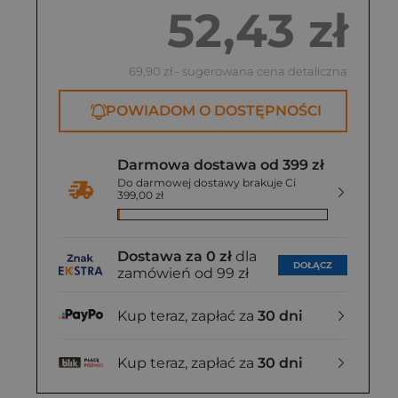
52,43 zł
69,90 zł
- sugerowana cena detaliczna
POWIADOM O DOSTĘPNOŚCI
Darmowa dostawa od 399 zł
Do darmowej dostawy brakuje Ci
399,00 zł
Dostawa za 0 zł
dla
DOŁĄCZ
zamówień od 99 zł
Kup teraz, zapłać za
30 dni
Kup teraz, zapłać za
30 dni