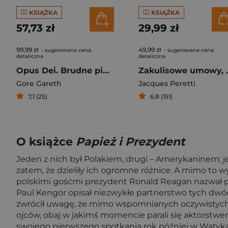
KSIĄŻKA
KSIĄŻKA
57,73 zł
29,99 zł
99,99 zł
49,99 zł
- sugerowana cena
- sugerowana cena
detaliczna
detaliczna
Opus Dei. Brudne pieniądze, handel ludźmi i skrajnie prawicowa organizacja kościelna
Zakulisowe 
Gore Gareth
Jacques Peretti
7,1 (25)
6,8 (151)
O książce
Papież i Prezydent
Jeden z nich był Polakiem, drugi – Amerykaninem; j
zatem, że dzieliły ich ogromne różnice. A mimo to 
polskimi gośćmi prezydent Ronald Reagan nazwał pap
Paul Kengor opisał niezwykłe partnerstwo tych dwóch
zwrócił uwagę, że mimo wspomnianych oczywistych r
ojców, obaj w jakimś momencie parali się aktorstwem,
swojego pierwszego spotkania rok później w Watykani