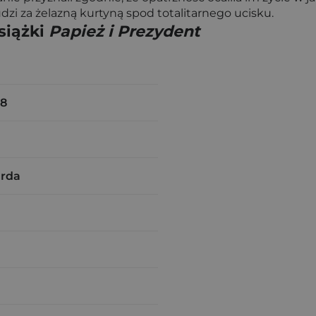
i za żelazną kurtyną spod totalitarnego ucisku.
siążki
Papież i Prezydent
68
arda