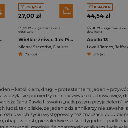
KSIĄŻKA
KSIĄŻKA
27,00 zł
44,54 zł
59,99 zł
65,00 zł
- sugerowana cena
- sugerowana cen
detaliczna
detaliczna
umowy, które zmieniły świat
Wielkie żniwa. Jak PiS ukradł Polskę
Apollo 13
Michał Szczerba
,
Dariusz Joński
Lovell James
,
Jeffrey 
7,2 (60)
8,4 (41)
eden – katolikiem, drugi – protestantem; jeden – przywó
wytworzyła się pomiędzy nimi niezwykła duchowa więź, 
ieża Jana Pawła II swoim „najlepszym przyjacielem”. W 
 ludzi, tak bliskie, że jeden z dziennikarzy nie zawahał
óżnic w ich życiu występowały też znaczące podobieńst
 obaj – w odstępie zaledwie sześciu tygodni – padli ofia
e przyznali zgodnie, że opatrzność ocaliła im życie w ja