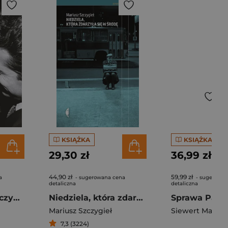
KSIĄŻKA
KSIĄŻKA
29,30 zł
36,99 zł
44,90 zł
59,99 zł
a
- sugerowana cena
- sugerowan
detaliczna
detaliczna
Była sobie dziewczyna… Poruszająca historia Carolyn Bessette-Kennedy
Niedziela, która zdarzyła się w środę
Mariusz Szczygieł
Siewert Marek
,
7,3 (3224)