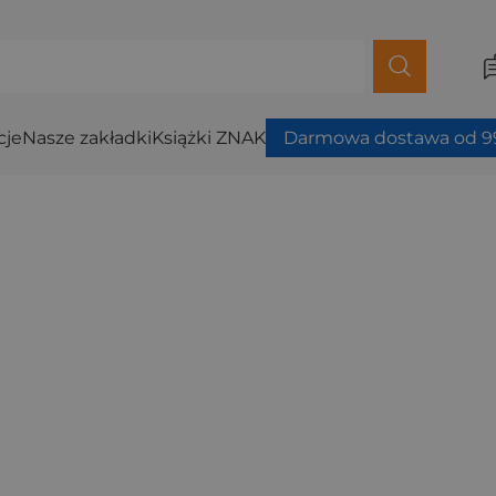
cje
Nasze zakładki
Książki ZNAK
Darmowa dostawa od 99