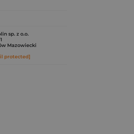
in sp. z o.o.
1
ów Mazowiecki
l protected]