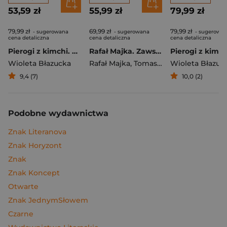
53,59 zł
55,99 zł
79,99 zł
79,99 zł
69,99 zł
79,99 zł
- sugerowana
- sugerowana
- sugerowa
cena detaliczna
cena detaliczna
cena detaliczna
Pierogi z kimchi. Moje ulubione azjatyckie przepisy
Rafał Majka. Zawsze z przodu. Rozmawia Tomasz Kalemba - książka z autografem
Wioleta Błazucka
Rafał Majka
,
Tomasz Kalemba
Wioleta Błazuc
9,4 (7)
10,0 (2)
Podobne wydawnictwa
Znak Literanova
Znak Horyzont
Znak
Znak Koncept
Otwarte
Znak JednymSłowem
Czarne