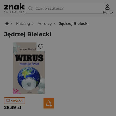
Czego szukasz?
Konto
Katalog
Autorzy
Jędrzej Bielecki
Jędrzej Bielecki
KSIĄŻKA
28,39 zł