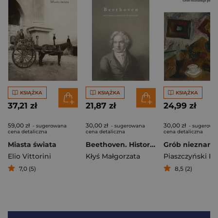
KSIĄŻKA
KSIĄŻKA
KSIĄŻKA
37,21 zł
21,87 zł
24,99 zł
59,00 zł
30,00 zł
30,00 zł
- sugerowana
- sugerowana
- sugerowa
cena detaliczna
cena detaliczna
cena detaliczna
Miasta świata
Beethoven. Historia zapisana w genach
Elio Vittorini
Kłyś Małgorzata
Piaszczyński Pi
7,0 (5)
8,5 (2)