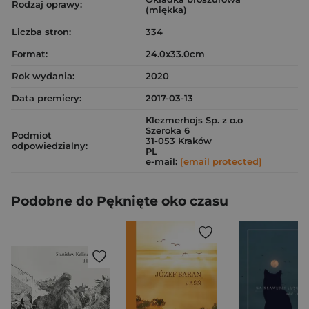
Rodzaj oprawy:
(miękka)
Liczba stron:
334
Format:
24.0x33.0cm
Rok wydania:
2020
Data premiery:
2017-03-13
Klezmerhojs Sp. z o.o
Szeroka 6
Podmiot
31-053 Kraków
odpowiedzialny:
PL
e-mail:
[email protected]
Podobne do Pęknięte oko czasu