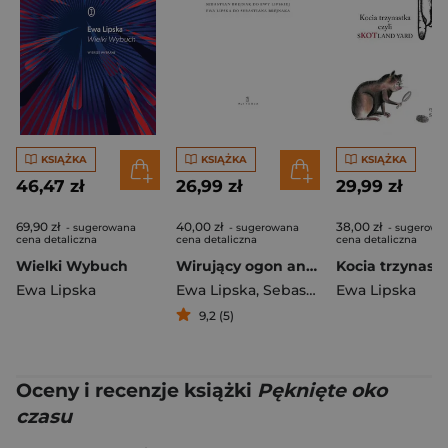
KSIĄŻKA
KSIĄŻKA
KSIĄŻKA
46,47 zł
26,99 zł
29,99 zł
69,90 zł
40,00 zł
38,00 zł
- sugerowana
- sugerowana
- sugerowa
cena detaliczna
cena detaliczna
cena detaliczna
Wielki Wybuch
Wirujący ogon antylopy Sebastian Brejnak do Ewy Lipskiej Ewa Lipska do Sebastiana Brejnaka
Kocia trzynast
Ewa Lipska
Ewa Lipska
,
Sebastian Brejnak
Ewa Lipska
9,2 (5)
Oceny i recenzje książki
Pęknięte oko
czasu