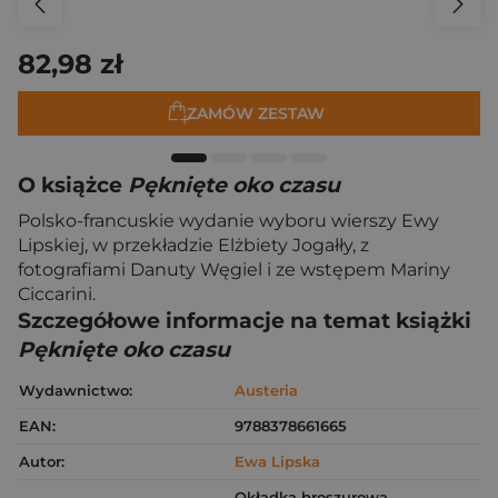
82,98 zł
ZAMÓW ZESTAW
O książce
Pęknięte oko czasu
Polsko-francuskie wydanie wyboru wierszy Ewy
Lipskiej, w przekładzie Elżbiety Jogałły, z
fotografiami Danuty Węgiel i ze wstępem Mariny
Ciccarini.
Szczegółowe informacje na temat książki
Pęknięte oko czasu
Wydawnictwo:
Austeria
EAN:
9788378661665
Autor:
Ewa Lipska
Okładka broszurowa