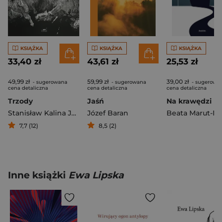
KSIĄŻKA
KSIĄŻKA
KSIĄŻKA
33,40 zł
43,61 zł
25,53 zł
49,99 zł
59,99 zł
39,00 zł
- sugerowana
- sugerowana
- sugerowa
cena detaliczna
cena detaliczna
cena detaliczna
Trzody
Jaśń
Na krawędzi lo
Stanisław Kalina Jaglarz
Józef Baran
7,7 (12)
8,5 (2)
Inne książki
Ewa Lipska