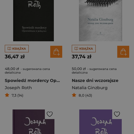
KSIĄŻKA
KSIĄŻKA
36,47 zł
37,74 zł
48,00 zł
50,00 zł
- sugerowana cena
- sugerowana cena
detaliczna
detaliczna
Spowiedź mordercy Opowiedziana w jedną noc
Nasze dni wczorajsze
Joseph Roth
Natalia Ginzburg
7,3 (14)
8,0 (43)