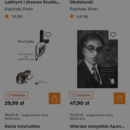
Labirynt i drzewo Studia nad Ulissesem Jamesa Joycea
Obstalunki
Paziński Piotr
Paziński Piotr
7,6 (16)
4,8 (16)
KSIĄŻKA
KSIĄŻKA
29,99 zł
47,90 zł
38,00 zł
72,00 zł
- sugerowana cena
- sugerowana cena
detaliczna
detaliczna
Kocia trzynastka
Wiersze wszystkie Apanta poietika