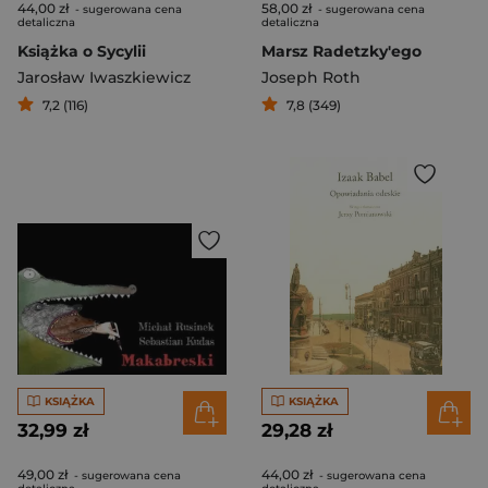
44,00 zł
58,00 zł
- sugerowana cena
- sugerowana cena
detaliczna
detaliczna
Książka o Sycylii
Marsz Radetzky'ego
Jarosław Iwaszkiewicz
Joseph Roth
7,2 (116)
7,8 (349)
KSIĄŻKA
KSIĄŻKA
32,99 zł
29,28 zł
49,00 zł
44,00 zł
- sugerowana cena
- sugerowana cena