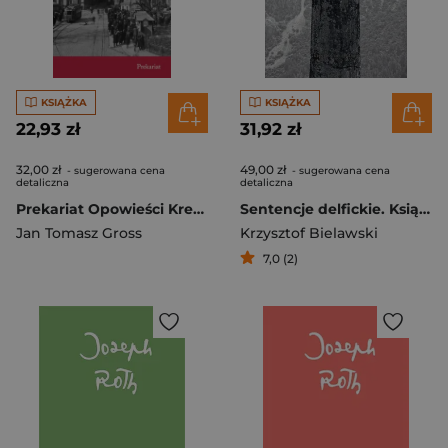
KSIĄŻKA
KSIĄŻKA
22,93 zł
31,92 zł
32,00 zł
49,00 zł
- sugerowana cena
- sugerowana cena
detaliczna
detaliczna
Prekariat Opowieści Kresowe 1939-1941
Sentencje delfickie. Książka do pisania
Jan Tomasz Gross
Krzysztof Bielawski
7,0 (2)