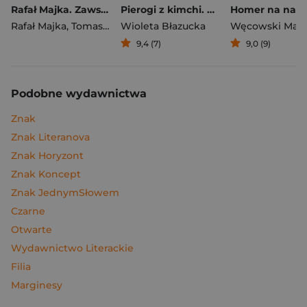
Rafał Majka. Zawsze z przodu. Rozmawia Tomasz Kalemba - książka z autografem
Pierogi z kimchi. Moje ulubione azjatyckie przepisy
Rafał Majka
,
Tomasz Kalemba
Wioleta Błazucka
Węcowski Mar
9,4 (7)
9,0 (9)
Podobne wydawnictwa
Znak
Znak Literanova
Znak Horyzont
Znak Koncept
Znak JednymSłowem
Czarne
Otwarte
Wydawnictwo Literackie
Filia
Marginesy