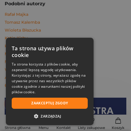
Podobni autorzy
Rafał Majka
Tomasz Kalemba
Wioleta Błazucka
Katie Kirby
Katarzyna Michalak
Ta strona używa plików
Marek Maruszczak
cookie
Melissa Da Costa
Ta strona korzysta z plików cookie, aby
Węcowski Marek
zapewnić lepszą wygodę użytkowania.
Korzystając z tej strony, wyrażasz zgodę na
Andrzej Maleszka
używanie przez nas wszystkich plików
Łukasz Müller
cookie zgodnie z warunkami naszej polityki
plików cookie.
ZAAKCEPTUJ ZGODY
Dołącz do
Znak
ZARZĄDZAJ
i oszczędzaj na dostawie!
NIEZBĘDNE
Strona główna
Menu
Kontakt
Listy zakupowe
Koszyk