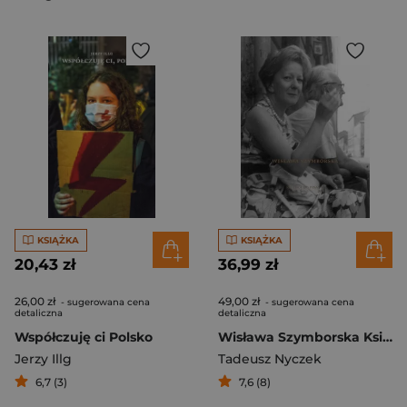
KSIĄŻKA
KSIĄŻKA
20,43 zł
36,99 zł
26,00 zł
49,00 zł
- sugerowana cena
- sugerowana cena
detaliczna
detaliczna
Współczuję ci Polsko
Wisława Szymborska Książka do pisania
Jerzy Illg
Tadeusz Nyczek
6,7 (3)
7,6 (8)