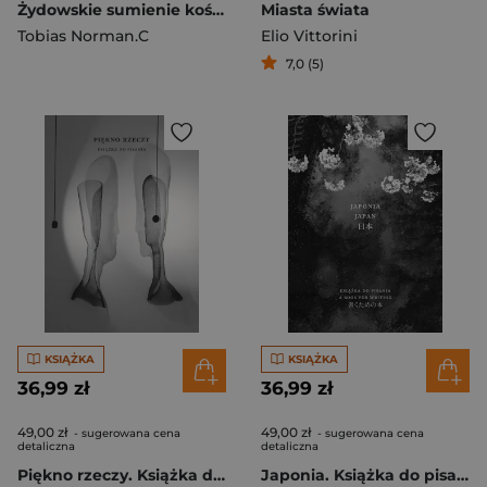
Żydowskie sumienie kościoła. Jules Izaak a Drugi Sobór Watykański
Miasta świata
Tobias Norman.C
Elio Vittorini
7,0 (5)
KSIĄŻKA
KSIĄŻKA
36,99 zł
36,99 zł
49,00 zł
49,00 zł
- sugerowana cena
- sugerowana cena
detaliczna
detaliczna
Piękno rzeczy. Książka do pisania
Japonia. Książka do pisania / Japan. A book for writing