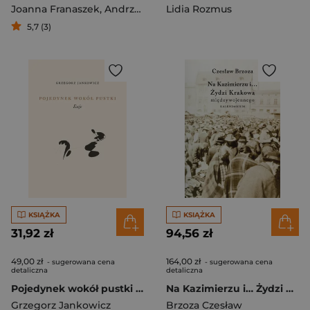
Joanna Franaszek
,
Andrzej Franaszek
Lidia Rozmus
5,7 (3)
KSIĄŻKA
KSIĄŻKA
31,92 zł
94,56 zł
49,00 zł
164,00 zł
- sugerowana cena
- sugerowana cena
detaliczna
detaliczna
Pojedynek wokół pustki Eseje
Na Kazimierzu i… Żydzi Krakowa Międzywojennego. Kalendarium
Grzegorz Jankowicz
Brzoza Czesław