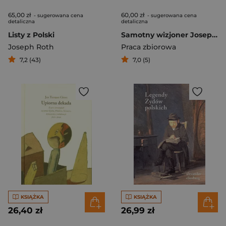
65,00 zł
60,00 zł
- sugerowana cena
- sugerowana cena
detaliczna
detaliczna
Listy z Polski
Samotny wizjoner Joseph Roth we wspomnieniach przyjaciół, esejach krytycznych i artykułach prasowych
Joseph Roth
Praca zbiorowa
7,2 (43)
7,0 (5)
KSIĄŻKA
KSIĄŻKA
26,40 zł
26,99 zł