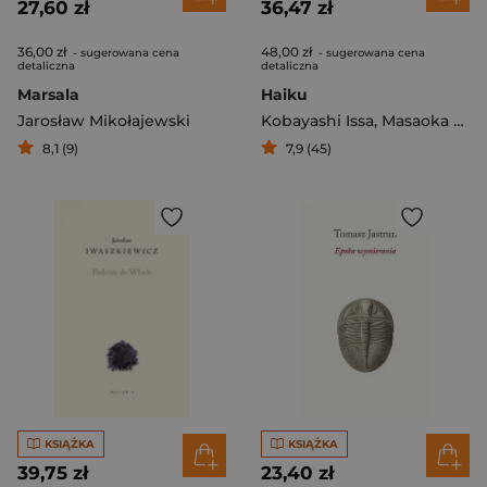
27,60 zł
36,47 zł
36,00 zł
48,00 zł
- sugerowana cena
- sugerowana cena
detaliczna
detaliczna
Marsala
Haiku
Jarosław Mikołajewski
Kobayashi Issa
,
Masaoka Shiki
8,1 (9)
7,9 (45)
KSIĄŻKA
KSIĄŻKA
39,75 zł
23,40 zł