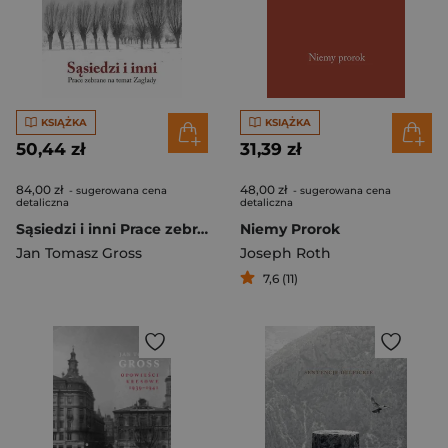
KSIĄŻKA
KSIĄŻKA
50,44 zł
31,39 zł
84,00 zł
48,00 zł
- sugerowana cena
- sugerowana cena
detaliczna
detaliczna
Sąsiedzi i inni Prace zebrane na temat Zagłady
Niemy Prorok
Jan Tomasz Gross
Joseph Roth
7,6 (11)