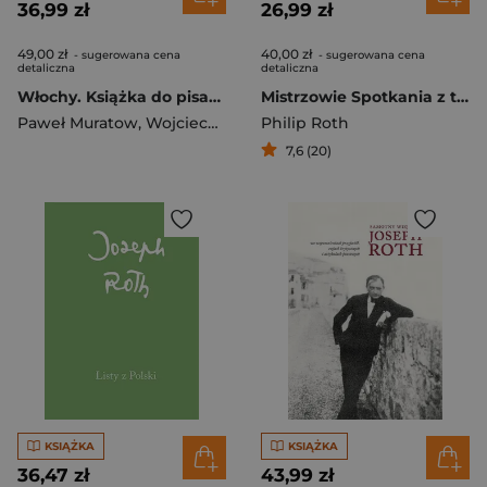
36,99 zł
26,99 zł
49,00 zł
40,00 zł
- sugerowana cena
- sugerowana cena
detaliczna
detaliczna
Włochy. Książka do pisania
Mistrzowie Spotkania z twórcami
Paweł Muratow
,
Wojciech Plewiński
Philip Roth
7,6 (20)
KSIĄŻKA
KSIĄŻKA
36,47 zł
43,99 zł