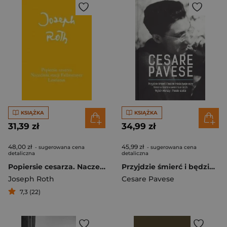
KSIĄŻKA
KSIĄŻKA
31,39 zł
34,99 zł
48,00 zł
45,99 zł
- sugerowana cena
- sugerowana cena
detaliczna
detaliczna
Popiersie cesarza. Naczelnik stacji Fallmerayer. Lewiatan
Przyjdzie śmierć i będzie miała twoje oczy
Joseph Roth
Cesare Pavese
7,3 (22)