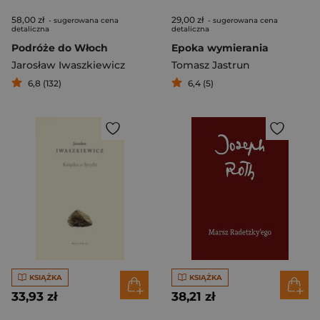
58,00 zł
29,00 zł
- sugerowana cena
- sugerowana cena
detaliczna
detaliczna
Podróże do Włoch
Epoka wymierania
Jarosław Iwaszkiewicz
Tomasz Jastrun
6,8 (132)
6,4 (5)
KSIĄŻKA
KSIĄŻKA
33,93 zł
38,21 zł