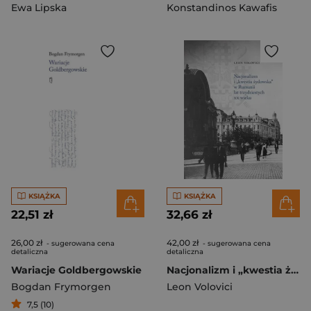
Ewa Lipska
Konstandinos Kawafis
KSIĄŻKA
KSIĄŻKA
22,51 zł
32,66 zł
26,00 zł
42,00 zł
- sugerowana cena
- sugerowana cena
detaliczna
detaliczna
Wariacje Goldbergowskie
Nacjonalizm i „kwestia żydowska” w Rumunii lat trzydziestych XX wieku
Bogdan Frymorgen
Leon Volovici
7,5 (10)