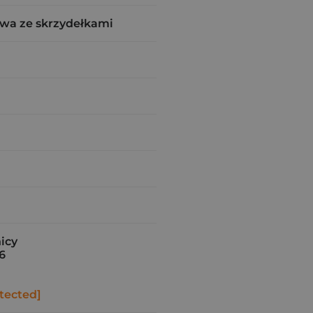
wa ze skrzydełkami
nicy
6
tected]