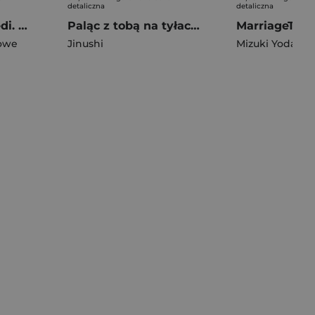
detaliczna
detaliczna
Faza III. Strach Jedi. Star Wars Wielka Republika
Paląc z tobą na tyłach sklepu. Tom 7
MarriageToxi
owe
Jinushi
Mizuki Yoda
,
Jo