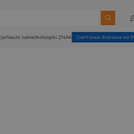
cje
Nasze zakładki
Książki ZNAK
Darmowa dostawa od 99