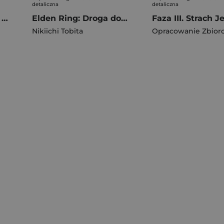
detaliczna
detaliczna
Królik kontra Małpa i inwazja ludzi! Tom 2
Elden Ring: Droga do Złotego Drzewa. Tom 9
Nikiichi Tobita
Opracowanie Zbior