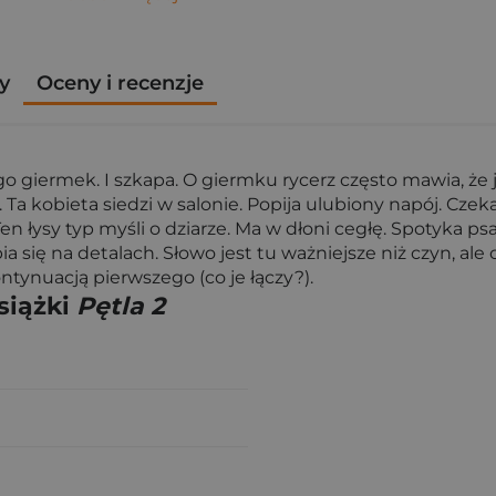
y
Oceny i recenzje
go giermek. I szkapa. O giermku rycerz często mawia, że 
a kobieta siedzi w salonie. Popija ulubiony napój. Czeka
n łysy typ myśli o dziarze. Ma w dłoni cegłę. Spotyka psa
ia się na detalach. Słowo jest tu ważniejsze niż czyn, a
tynuacją pierwszego (co je łączy?).
siążki
Pętla 2