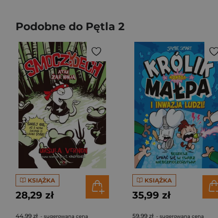
Podobne do Pętla 2
KSIĄŻKA
KSIĄŻKA
28,29 zł
35,99 zł
44,99 zł
59,99 zł
- sugerowana cena
- sugerowana cena