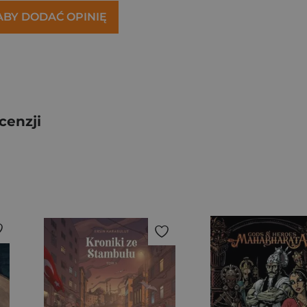
 ABY DODAĆ OPINIĘ
cenzji