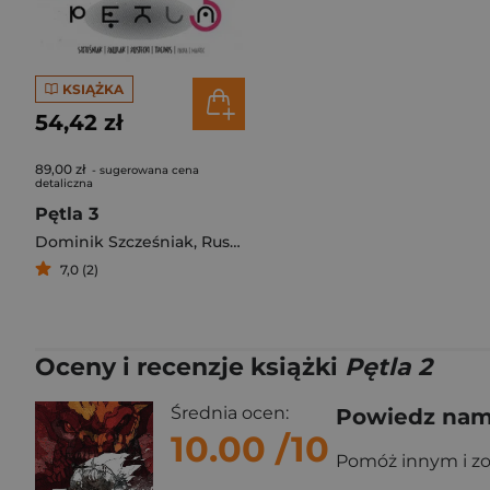
KSIĄŻKA
54,42 zł
89,00 zł
- sugerowana cena
detaliczna
Pętla 3
Dominik Szcześniak
,
Rustecki Marcin
,
Pawlak Grzegorz
,
M
7,0 (2)
Oceny i recenzje książki
Pętla 2
Średnia ocen:
Powiedz nam,
10.00
/10
Pomóż innym i z