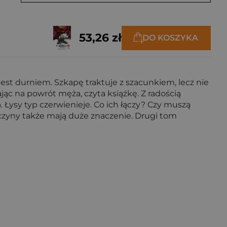
53,26 zł
DO KOSZYKA
jest durniem. Szkapę traktuje z szacunkiem, lecz nie
jąc na powrót męża, czyta książkę. Z radością
. Łysy typ czerwienieje. Co ich łączy? Czy muszą
le czyny także mają duże znaczenie. Drugi tom