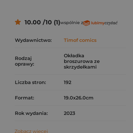
10.00 /10 (1)
wspólnie z
Wydawnictwo:
Timof comics
Okładka
Rodzaj
broszurowa ze
oprawy:
skrzydełkami
Liczba stron:
192
Format:
19.0x26.0cm
Rok wydania:
2023
Zobacz więcej