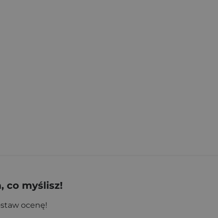
aciej Pałka
,
Trejnis Rafał
 co myślisz!
ostaw ocenę!