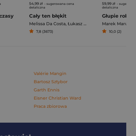
54,99 zł
59,99 zł
a
- sugerowana cena
- sugerowan
detaliczna
detaliczna
czasy
Cały ten błękit
Melissa Da Costa
,
Łukasz Müller
Marek Maruszc
7,8 (3673)
10,0 (2)
Valérie Mangin
Bartosz Sztybor
Garth Ennis
Eisner Christian Ward
Praca zbiorowa