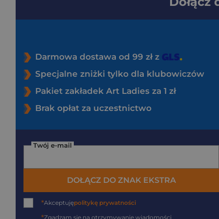
Dołącz
Darmowa dostawa od 99 zł z
Specjalne zniżki tylko dla klubowiczów
Pakiet zakładek Art Ladies za 1 zł
Brak opłat za uczestnictwo
Twój e-mail
DOŁĄCZ DO ZNAK EKSTRA
*
Akceptuję
politykę prywatności
*
Zgadzam się na otrzymywanie wiadomości