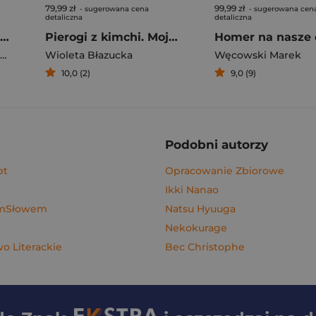
79,99 zł
99,99 zł
- sugerowana cena
- sugerowana cen
detaliczna
detaliczna
Rafał Majka. Zawsze z przodu. Rozmawia Tomasz Kalemba - książka z autografem
Pierogi z kimchi. Moje ulubione azjatyckie przepisy - książka z autografem
Homer na nasze 
Wioleta Błazucka
Węcowski Marek
10,0 (2)
9,0 (9)
Podobni autorzy
pt
Opracowanie Zbiorowe
Ikki Nanao
ymSłowem
Natsu Hyuuga
Nekokurage
 Literackie
Bec Christophe