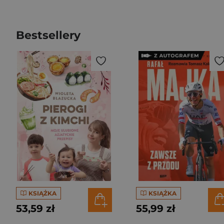
Bestsellery
KSIĄŻKA
KSIĄŻKA
53,59 zł
55,99 zł