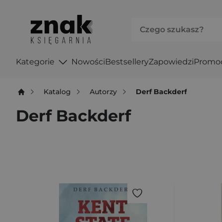
Kategorie
Nowości
Bestsellery
Zapowiedzi
Promo
Katalog
Autorzy
Derf Backderf
Derf Backderf