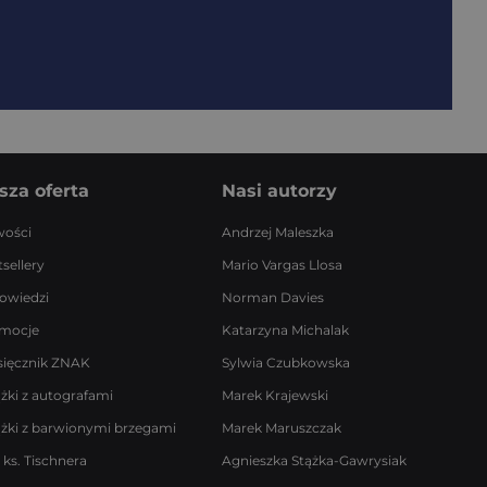
sza oferta
Nasi autorzy
ości
Andrzej Maleszka
sellery
Mario Vargas Llosa
owiedzi
Norman Davies
mocje
Katarzyna Michalak
sięcznik ZNAK
Sylwia Czubkowska
ążki z autografami
Marek Krajewski
ążki z barwionymi brzegami
Marek Maruszczak
 ks. Tischnera
Agnieszka Stążka-Gawrysiak