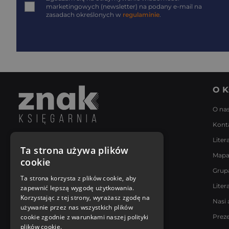
marketingowych (newsletter) na podany
e-mail
na
zasadach określonych w
regulaminie
.
O K
O na
Kont
Liter
Napisz do nas
Ta strona używa plików
Mapa
Poniedziałek - Piątek
cookie
8:00 - 18:00
Grup
[email protected]
Ta strona korzysta z plików cookie, aby
Liter
zapewnić lepszą wygodę użytkowania.
Bądź z nami na bieżąco
Korzystając z tej strony, wyrażasz zgodę na
Nasi 
używanie przez nas wszystkich plików
cookie zgodnie z warunkami naszej polityki
Prez
plików cookie.