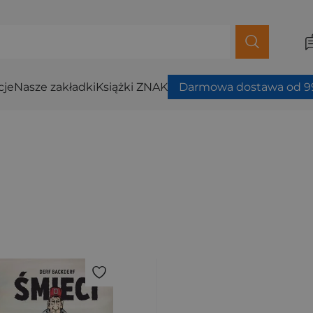
cje
Nasze zakładki
Książki ZNAK
Darmowa dostawa od 99