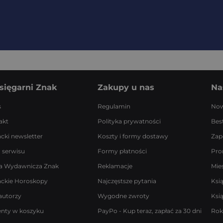
sięgarni Znak
Zakupy u nas
Na
s
Regulamin
Now
akt
Polityka prywatności
Best
acki newsletter
Koszty i formy dostawy
Zap
 serwisu
Formy płatności
Pro
a Wydawnicza Znak
Reklamacje
Mie
ackie Horoskopy
Najczęstsze pytania
Ksi
autorzy
Wygodne zwroty
Ksi
enty w koszyku
PayPo - Kup teraz, zapłać za 30 dni
Rok