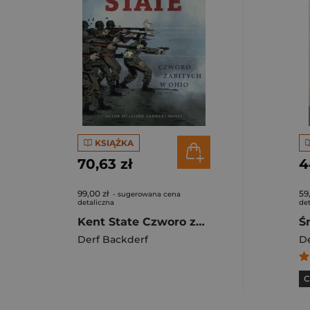
KSIĄŻKA
70,63 zł
4
99,00 zł
59
- sugerowana cena
detaliczna
det
Kent State Czworo zabitych w Ohio
Ś
Derf Backderf
De
C