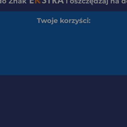
 do
Znak
i oszczędzaj na 
Twoje korzyści: