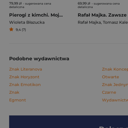
79,99 zł
69,99 zł
- sugerowana cena
- sugerowana cena
detaliczna
detaliczna
Pierogi z kimchi. Moje ulubione azjatyckie przepisy
Wioleta Błazucka
Rafał Majka
,
Tomasz Kalemba
9,4 (7)
Podobne wydawnictwa
Znak Literanova
Znak Konce
Znak Horyzont
Otwarte
Znak Emotikon
Znak Jedn
Znak
Czarne
Egmont
Wydawnictwo