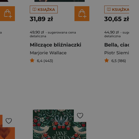
KSIĄŻKA
KSIĄŻKA
31,89 zł
30,65 zł
49,90 zł
44,90 zł
na
- sugerowana cena
- sugerowa
detaliczna
detaliczna
Milczące bliźniaczki
Bella, ciao
Marjorie Wallace
Piotr Siemion
6,4 (443)
6,5 (186)