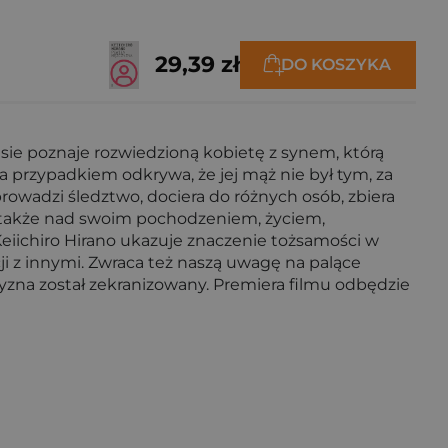
29,39 zł
DO KOSZYKA
ie poznaje rozwiedzioną kobietę z synem, którą
na przypadkiem odkrywa, że jej mąż nie był tym, za
owadzi śledztwo, dociera do różnych osób, zbiera
ji także nad swoim pochodzeniem, życiem,
iichiro Hirano ukazuje znaczenie tożsamości w
cji z innymi. Zwraca też naszą uwagę na palące
yzna został zekranizowany. Premiera filmu odbędzie