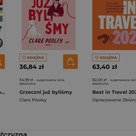
KSIĄŻKA
KSIĄŻKA
36,84 zł
63,40 zł
54,99 zł
82,00 zł
- sugerowana cena
- sugerowana ce
detaliczna
detaliczna
The Flag Activity Book. Lonely Planet Kids
Grzeczni już byliśmy
Clare Pooley
Opracowanie Zbior
żczyzna