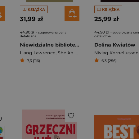
KSIĄŻKA
KSIĄŻKA
31,99 zł
25,99 zł
44,90 zł
44,90 zł
- sugerowana cena
- sugerowana ce
detaliczna
detaliczna
Niewidzialne biblioteki
Dolina Kwiatów
Liang Lawrence
,
Sheikh Danish
,
Trautwein Amy
Niviaq Korneliussen
7,3 (116)
6,3 (256)