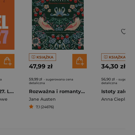
KSIĄŻKA
KSIĄŻKA
47,99 zł
34,30 zł
59,99 zł
56,90 zł
na
- sugerowana cena
- sugerowa
detaliczna
detaliczna
Best in Travel 2027. Lonely Planet
Rozważna i romantyczna
Istoty zależn
owe
Jane Austen
Anna Cieplak
7,1 (24676)