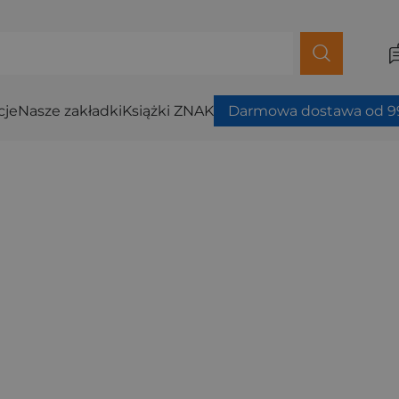
cje
Nasze zakładki
Książki ZNAK
Darmowa dostawa od 99