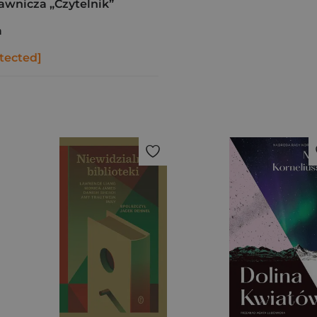
awnicza „Czytelnik”
a
tected]