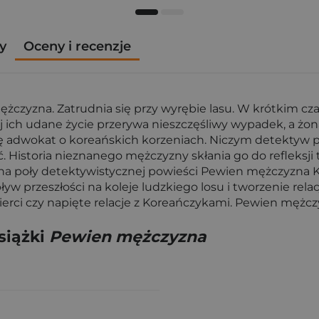
y
Oceny i recenzje
zyzna. Zatrudnia się przy wyrębie lasu. W krótkim czas
iej ich udane życie przerywa nieszczęśliwy wypadek, a żo
ę adwokat o koreańskich korzeniach. Niczym detektyw pr
ść. Historia nieznanego mężczyzny skłania go do refleks
a poły detektywistycznej powieści Pewien mężczyzna Ke
ływ przeszłości na koleje ludzkiego losu i tworzenie rela
erci czy napięte relacje z Koreańczykami. Pewien mężcz
siążki
Pewien mężczyzna