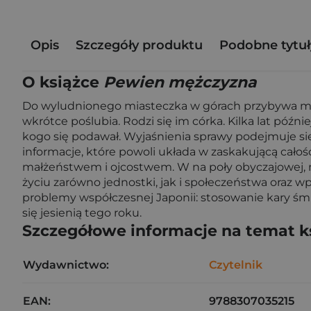
Opis
Szczegóły produktu
Podobne tytuł
O książce
Pewien mężczyzna
Do wyludnionego miasteczka w górach przybywa mężc
wkrótce poślubia. Rodzi się im córka. Kilka lat późn
kogo się podawał. Wyjaśnienia sprawy podejmuje si
informacje, które powoli układa w zaskakującą cało
małżeństwem i ojcostwem. W na poły obyczajowej, n
życiu zarówno jednostki, jak i społeczeństwa oraz wp
problemy współczesnej Japonii: stosowanie kary śmi
się jesienią tego roku.
Szczegółowe informacje na temat k
Wydawnictwo:
Czytelnik
EAN:
9788307035215