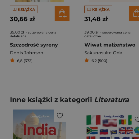
KSIĄŻKA
KSIĄŻKA
30,66 zł
31,48 zł
39,00 zł
39,00 zł
- sugerowana cena
- sugerowana cena
detaliczna
detaliczna
Szczodrość syreny
Wiwat małżeństwo
Denis Johnson
Sakunosuke Oda
6,8 (372)
6,2 (500)
Inne książki z kategorii
Literatura