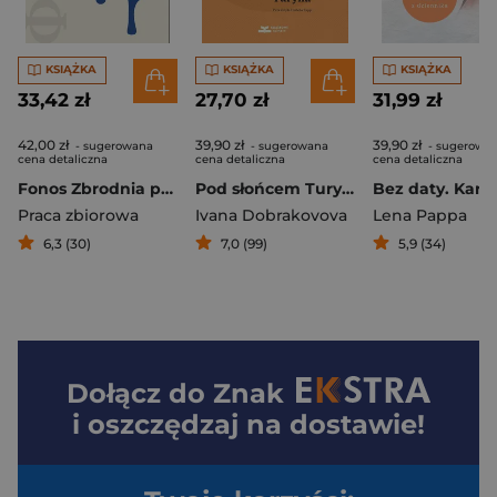
KSIĄŻKA
KSIĄŻKA
KSIĄŻKA
33,42 zł
27,70 zł
31,99 zł
42,00 zł
39,90 zł
39,90 zł
- sugerowana
- sugerowana
- sugerowa
cena detaliczna
cena detaliczna
cena detaliczna
Fonos Zbrodnia po grecku Antologia opowiadań kryminalnych
Pod słońcem Turynu
Praca zbiorowa
Ivana Dobrakovova
Lena Pappa
6,3 (30)
7,0 (99)
5,9 (34)
Dołącz do
Znak
i oszczędzaj na dostawie!