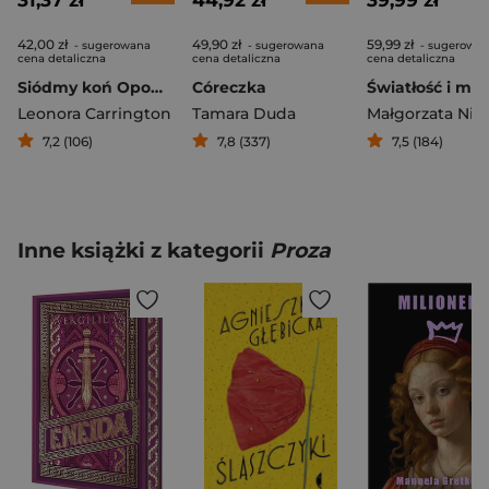
31,37 zł
44,92 zł
39,99 zł
42,00 zł
49,90 zł
59,99 zł
- sugerowana
- sugerowana
- sugerowa
cena detaliczna
cena detaliczna
cena detaliczna
Siódmy koń Opowiadania zebrane
Córeczka
Światłość i mr
Leonora Carrington
Tamara Duda
7,2 (106)
7,8 (337)
7,5 (184)
Inne książki z kategorii
Proza