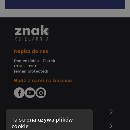
Napisz do nas
Poniedziałek - Piątek
8:00 - 18:00
[email protected]
Bądź z nami na bieżąco
O Księgarni Znak
Ta strona używa plików
cookie
Zakupy u nas