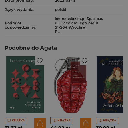
Data premiery:
2022-03-15
Język wydania:
polski
krainaksiazek.pl Sp. z o.o.
Podmiot
ul. Bacciarellego 24/10
odpowiedzialny:
51-504 Wrocław
PL
Podobne do Agata
KSIĄŻKA
KSIĄŻKA
KSIĄŻKA