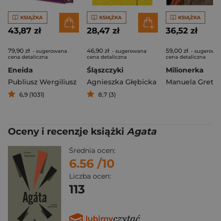
KSIĄŻKA
KSIĄŻKA
KSIĄŻKA
43,87 zł
28,47 zł
36,52 zł
79,90 zł
46,90 zł
59,00 zł
- sugerowana
- sugerowana
- sugerowa
cena detaliczna
cena detaliczna
cena detaliczna
Eneida
Śląszczyki
Milionerka
Publiusz Wergiliusz
Agnieszka Głębicka
6,9 (1031)
8,7 (3)
Oceny i recenzje książki
Agata
Średnia ocen:
6.56
/10
Liczba ocen:
113