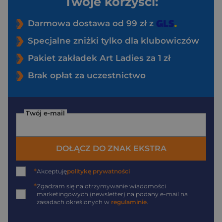
Twoje korzyści:
Darmowa dostawa od 99 zł z
Specjalne zniżki tylko dla klubowiczów
Pakiet zakładek Art Ladies za 1 zł
Brak opłat za uczestnictwo
Twój e-mail
DOŁĄCZ DO ZNAK EKSTRA
*
Akceptuję
politykę prywatności
*
Zgadzam się na otrzymywanie wiadomości
marketingowych (newsletter) na podany
e-mail
na
zasadach określonych w
regulaminie
.