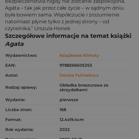
bezpieczeństwa nigdy nie zostanie zaspokojona.
Agáta – tak jak przez całe życie – w sądnym dniu
była bowiem sama. Współczucie i zrozumienie
natomiast płynie tylko z jednej strony – od
czytelnika.” Urszula Honek
Szczegółowe informacje na temat książki
Agata
Wydawnictwo:
Książkowe Klimaty
EAN:
9788366505353
Autor:
Denisa Fulmekova
Okładka broszurowa ze
Rodzaj oprawy:
skrzydełkami
Wydanie:
pierwsze
Liczba stron:
168
Format:
12.4x19.4cm
Rok wydania:
2022