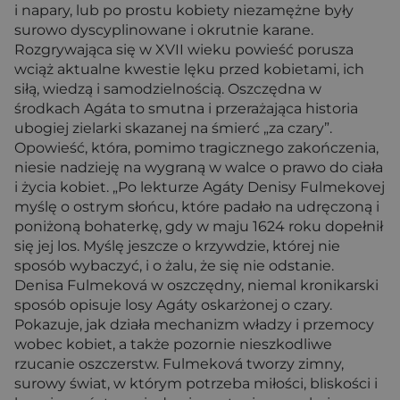
i napary, lub po prostu kobiety niezamężne były
surowo dyscyplinowane i okrutnie karane.
Rozgrywająca się w XVII wieku powieść porusza
wciąż aktualne kwestie lęku przed kobietami, ich
siłą, wiedzą i samodzielnością. Oszczędna w
środkach Agáta to smutna i przerażająca historia
ubogiej zielarki skazanej na śmierć „za czary”.
Opowieść, która, pomimo tragicznego zakończenia,
niesie nadzieję na wygraną w walce o prawo do ciała
i życia kobiet. „Po lekturze Agáty Denisy Fulmekovej
myślę o ostrym słońcu, które padało na udręczoną i
poniżoną bohaterkę, gdy w maju 1624 roku dopełnił
się jej los. Myślę jeszcze o krzywdzie, której nie
sposób wybaczyć, i o żalu, że się nie odstanie.
Denisa Fulmeková w oszczędny, niemal kronikarski
sposób opisuje losy Agáty oskarżonej o czary.
Pokazuje, jak działa mechanizm władzy i przemocy
wobec kobiet, a także pozornie nieszkodliwe
rzucanie oszczerstw. Fulmeková tworzy zimny,
surowy świat, w którym potrzeba miłości, bliskości i