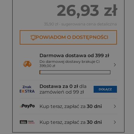
26,93 zł
35,90 zł
- sugerowana cena detaliczna
POWIADOM O DOSTĘPNOŚCI
Darmowa dostawa od 399 zł
Do darmowej dostawy brakuje Ci
399,00 zł
Dostawa za 0 zł
dla
DOŁĄCZ
zamówień od 99 zł
Kup teraz, zapłać za
30 dni
Kup teraz, zapłać za
30 dni