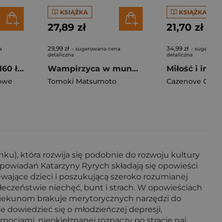
KSIĄŻKA
KSIĄŻKA
27,89 zł
21,70 zł
29,99 zł
34,99 zł
a
- sugerowana cena
- sugerowa
detaliczna
detaliczna
Trening umysłu. 160 łamigłówek i zagadek rozwijających logiczne myślenie
Wampirzyca w mundurku. Tom 3
owe
Tomoki Matsumoto
Cazenove Chri
u), która rozwija się podobnie do rozwoju kultury
 opowiadań Katarzyny Ryrych składają się opowieści
ewające dzieci i poszukującą szeroko rozumianej
ołeczeństwie niechęć, bunt i strach. W opowieściach
Opiekunom brakuje merytorycznych narzędzi do
dowiedzieć się o młodzieńczej depresji,
mocjami, nieokiełznanej rozpaczy po stracie naj