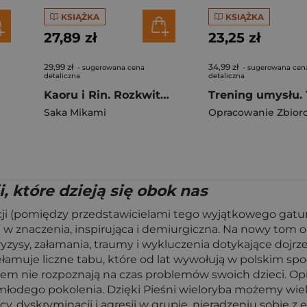
KSIĄŻKA
KSIĄŻKA
27,89 zł
23,25 zł
29,99 zł
34,99 zł
- sugerowana cena
- sugerowana cen
detaliczna
detaliczna
Kaoru i Rin. Rozkwitając z tobą. Tom 10
Saka Mikami
Opracowanie Zbior
i, które dzieją się obok nas
i (pomiędzy przedstawicielami tego wyjątkowego gatunk
ta w znaczenia, inspirująca i demiurgiczna. Na nowy tom
ryzysy, załamania, traumy i wykluczenia dotykające dojrz
łamuje liczne tabu, które od lat wywołują w polskim sp
owiem nie rozpoznają na czas problemów swoich dzieci. 
odego pokolenia. Dzięki Pieśni wieloryba możemy wiele 
 dyskryminacji i agresji w grupie, nieradzeniu sobie z e