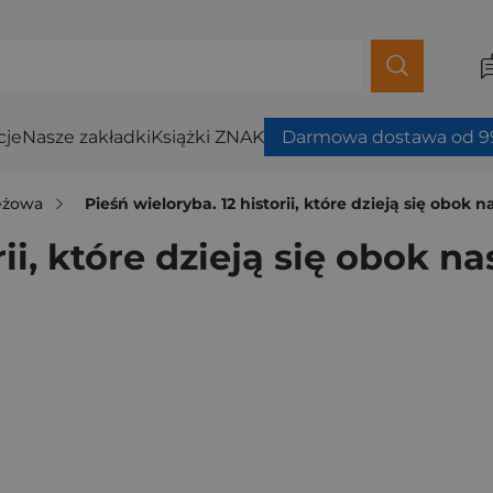
cje
Nasze zakładki
Książki ZNAK
Darmowa dostawa od 99
ieżowa
Pieśń wieloryba. 12 historii, które dzieją się obok n
ii, które dzieją się obok na