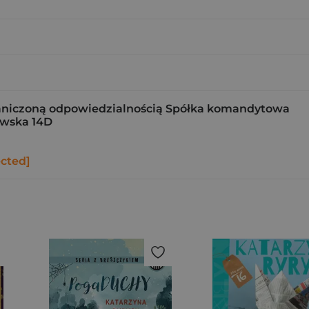
raniczoną odpowiedzialnością Spółka komandytowa
kowska 14D
ected]