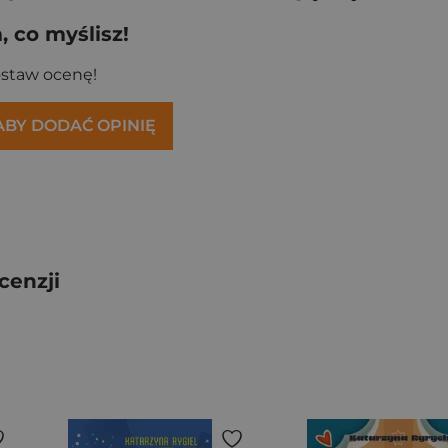
 co myślisz!
ostaw ocenę!
 ABY DODAĆ OPINIĘ
cenzji