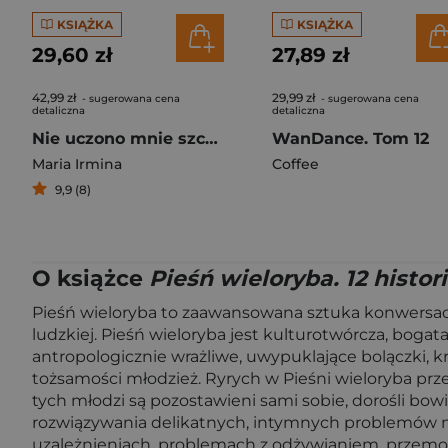
KSIĄŻKA
KSIĄŻKA
29,60 zł
27,89 zł
42,99 zł
29,99 zł
- sugerowana cena
- sugerowana cena
detaliczna
detaliczna
Nie uczono mnie szczęścia
WanDance. Tom 12
Maria Irmina
Coffee
9,9 (8)
O książce
Pieśń wieloryba. 12 histori
Pieśń wieloryba to zaawansowana sztuka konwersacj
ludzkiej. Pieśń wieloryba jest kulturotwórcza, boga
antropologicznie wrażliwe, uwypuklające bolączki, k
tożsamości młodzież. Ryrych w Pieśni wieloryba prze
tych młodzi są pozostawieni sami sobie, dorośli b
rozwiązywania delikatnych, intymnych problemów mł
uzależnieniach, problemach z odżywianiem, przemocy,