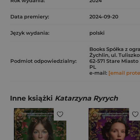
Rok wydania:
2024
Data premiery:
2024-09-20
Język wydania:
polski
Books Spółka z og
Żychlin, ul. Tulisz
Podmiot odpowiedzialny:
62-571 Stare Miasto
PL
e-mail:
[email prot
Inne książki
Katarzyna Ryrych