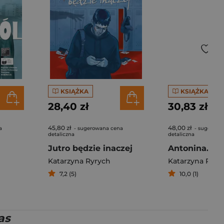
KSIĄŻKA
KSIĄŻKA
28,40 zł
30,83 zł
45,80 zł
48,00 zł
a
- sugerowana cena
- sugerowa
detaliczna
detaliczna
Jutro będzie inaczej
Katarzyna Ryrych
Katarzyna Ryry
7,2 (5)
10,0 (1)
as