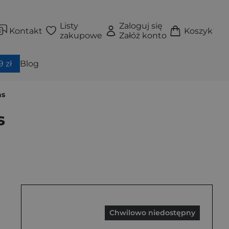
Listy
Zaloguj się
Kontakt
Koszyk
zakupowe
Załóż konto
 zł
Blog
as
s
Chwilowo niedostępny