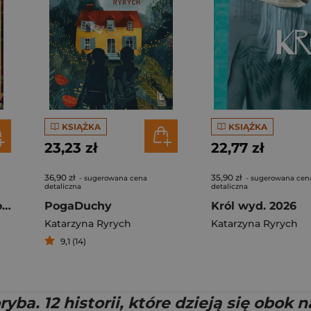
KSIĄŻKA
KSIĄŻKA
23,23 zł
22,77 zł
36,90 zł
35,90 zł
- sugerowana cena
- sugerowana cen
detaliczna
detaliczna
Wilcze córki. Dora. Tom 2
PogaDuchy
Król wyd. 2026
Katarzyna Ryrych
Katarzyna Ryrych
9,1 (14)
yba. 12 historii, które dzieją się obok n