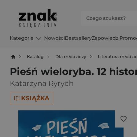
Kategorie
Nowości
Bestsellery
Zapowiedzi
Promo
Katalog
Dla młodzieży
Literatura młodz
Pieśń wieloryba. 12 histor
Katarzyna Ryrych
KSIĄŻKA