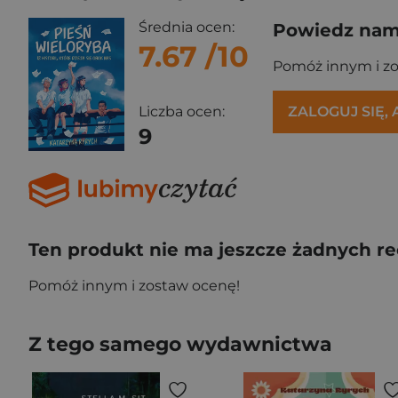
Średnia ocen:
Powiedz nam,
7.67
/10
Pomóż innym i z
ZALOGUJ SIĘ,
Liczba ocen:
9
Ten produkt nie ma jeszcze żadnych re
Pomóż innym i zostaw ocenę!
Z tego samego wydawnictwa