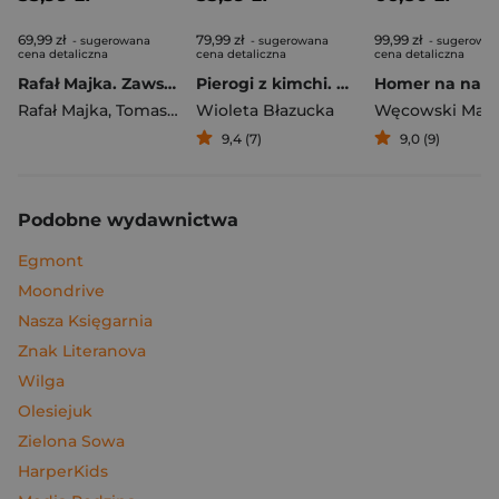
69,99 zł
79,99 zł
99,99 zł
- sugerowana
- sugerowana
- sugerowa
cena detaliczna
cena detaliczna
cena detaliczna
Rafał Majka. Zawsze z przodu. Rozmawia Tomasz Kalemba - książka z autografem
Pierogi z kimchi. Moje ulubione azjatyckie przepisy
Rafał Majka
,
Tomasz Kalemba
Wioleta Błazucka
Węcowski Mar
9,4 (7)
9,0 (9)
Podobne wydawnictwa
Egmont
Moondrive
Nasza Księgarnia
Znak Literanova
Wilga
Olesiejuk
Zielona Sowa
HarperKids