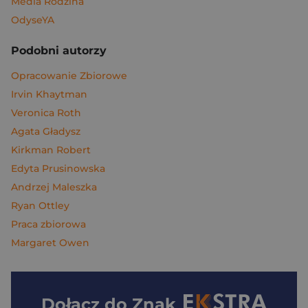
Media Rodzina
OdyseYA
Podobni autorzy
Opracowanie Zbiorowe
Irvin Khaytman
Veronica Roth
Agata Gładysz
Kirkman Robert
Edyta Prusinowska
Andrzej Maleszka
Ryan Ottley
Praca zbiorowa
Margaret Owen
Dołącz do
Znak