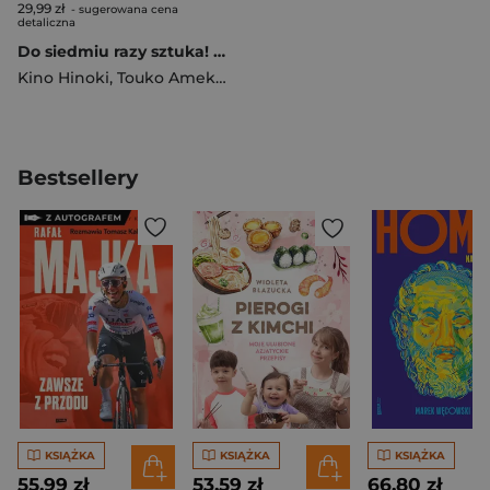
29,99 zł
- sugerowana cena
detaliczna
Do siedmiu razy sztuka! Tom 1
Kino Hinoki
,
Touko Amekawa
Bestsellery
KSIĄŻKA
KSIĄŻKA
KSIĄŻKA
55,99 zł
53,59 zł
66,80 zł