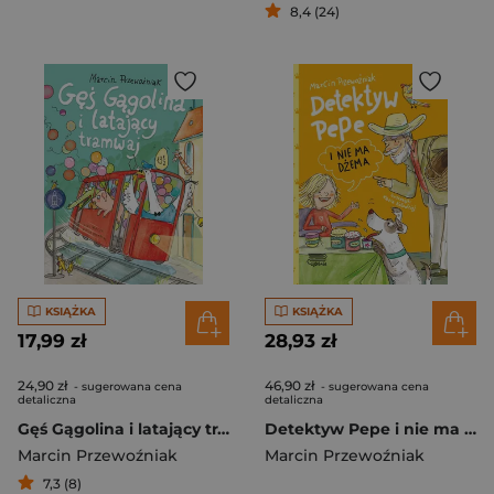
8,4 (24)
KSIĄŻKA
KSIĄŻKA
17,99 zł
28,93 zł
24,90 zł
46,90 zł
- sugerowana cena
- sugerowana cena
detaliczna
detaliczna
Gęś Gągolina i latający tramwaj
Detektyw Pepe i nie ma dżema (tom 3)
Marcin Przewoźniak
Marcin Przewoźniak
7,3 (8)