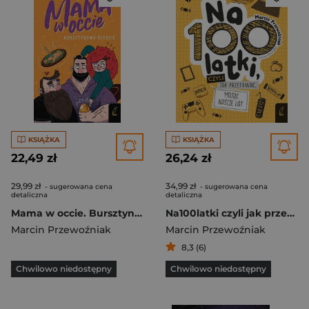
KSIĄŻKA
KSIĄŻKA
22,49 zł
26,24 zł
29,99 zł
34,99 zł
- sugerowana cena
- sugerowana cena
detaliczna
detaliczna
Mama w occie. Bursztynowe śledzie. Tom 2
Na100latki czyli jak przetrwać mając naście lat
Marcin Przewoźniak
Marcin Przewoźniak
8,3 (6)
Chwilowo niedostępny
Chwilowo niedostępny