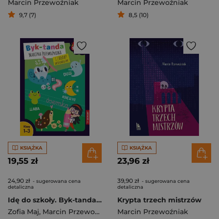
Marcin Przewoźniak
Marcin Przewoźniak
9,7 (7)
8,5 (10)
KSIĄŻKA
KSIĄŻKA
19,55 zł
23,96 zł
24,90 zł
39,90 zł
- sugerowana cena
- sugerowana cena
detaliczna
detaliczna
Idę do szkoły. Byk-tanda Marcina Przewoźniaka i zabawy ortograficzne. Klasy 1-3
Krypta trzech mistrzów
Zofia Maj
,
Marcin Przewoźniak
,
Borchard Anna
Marcin Przewoźniak