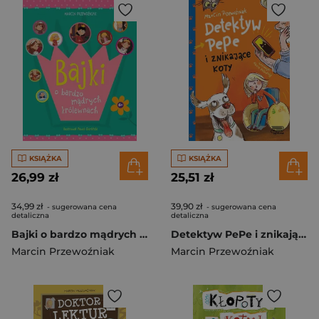
KSIĄŻKA
KSIĄŻKA
26,99 zł
25,51 zł
34,99 zł
39,90 zł
- sugerowana cena
- sugerowana cena
detaliczna
detaliczna
Bajki o bardzo mądrych królewnach
Detektyw PePe i znikające koty (tom 2)
Marcin Przewoźniak
Marcin Przewoźniak