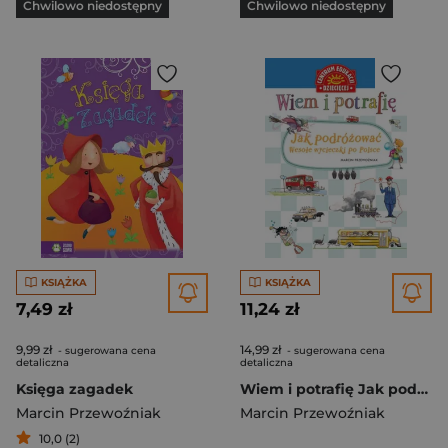
Chwilowo niedostępny
Chwilowo niedostępny
KSIĄŻKA
KSIĄŻKA
7,49 zł
11,24 zł
9,99 zł
14,99 zł
- sugerowana cena
- sugerowana cena
detaliczna
detaliczna
Księga zagadek
Wiem i potrafię Jak podróżować... Wesołe wycieczki po Polsce
Marcin Przewoźniak
Marcin Przewoźniak
10,0 (2)