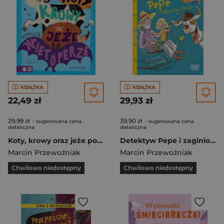
KSIĄŻKA
KSIĄŻKA
22,49 zł
29,93 zł
29,99 zł
39,90 zł
- sugerowana cena
- sugerowana cena
detaliczna
detaliczna
Koty, krowy oraz jeże pozdrawiają nietoperze. Wiersze i wierszyki
Detektyw Pepe i zaginiony obraz (tom 1)
Marcin Przewoźniak
Marcin Przewoźniak
Chwilowo niedostępny
Chwilowo niedostępny