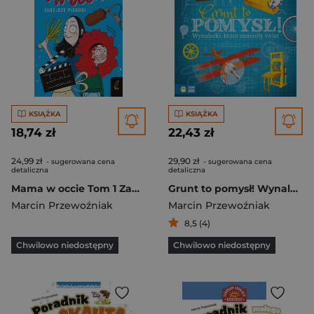
KSIĄŻKA
KSIĄŻKA
18,74 zł
22,43 zł
24,99 zł
29,90 zł
- sugerowana cena
- sugerowana cena
detaliczna
detaliczna
Mama w occie Tom 1 Zabójcze pierogi
Grunt to pomysł! Wynalazki, które zmieniły świat
Marcin Przewoźniak
Marcin Przewoźniak
8,5 (4)
Chwilowo niedostępny
Chwilowo niedostępny