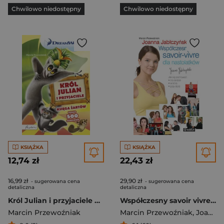
Chwilowo niedostępny
Chwilowo niedostępny
KSIĄŻKA
KSIĄŻKA
12,74 zł
22,43 zł
16,99 zł
29,90 zł
- sugerowana cena
- sugerowana cena
detaliczna
detaliczna
Król Julian i przyjaciele Księga żartów
Współczesny savoir vivre dla nastolatków
Marcin Przewoźniak
Marcin Przewoźniak
,
Joanna Jabłczyńska