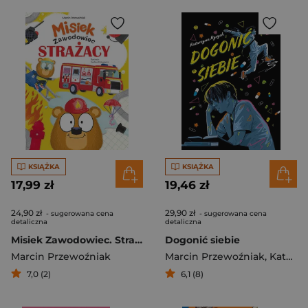
KSIĄŻKA
KSIĄŻKA
17,99 zł
19,46 zł
24,90 zł
29,90 zł
- sugerowana cena
- sugerowana cena
detaliczna
detaliczna
Misiek Zawodowiec. Strażacy
Dogonić siebie
Marcin Przewoźniak
Marcin Przewoźniak
,
Katarzyna Ryrych
7,0 (2)
6,1 (8)