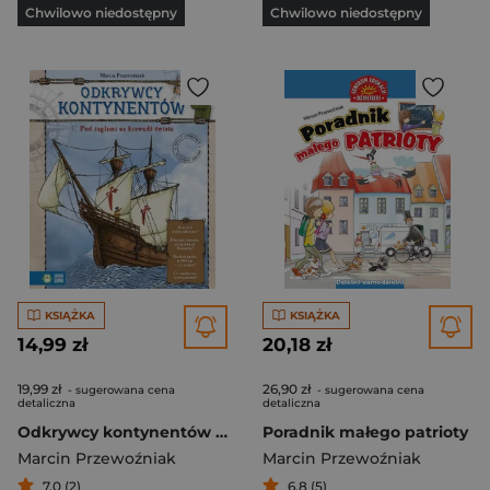
Chwilowo niedostępny
Chwilowo niedostępny
KSIĄŻKA
KSIĄŻKA
14,99 zł
20,18 zł
19,99 zł
26,90 zł
- sugerowana cena
- sugerowana cena
detaliczna
detaliczna
Odkrywcy kontynentów Pod żaglami na krawędź świata
Poradnik małego patrioty
Marcin Przewoźniak
Marcin Przewoźniak
7,0 (2)
6,8 (5)