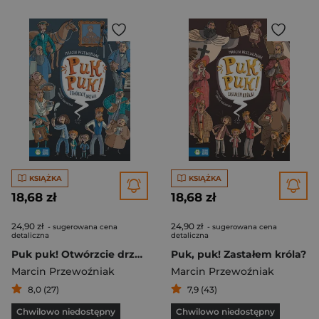
KSIĄŻKA
KSIĄŻKA
18,68 zł
18,68 zł
24,90 zł
24,90 zł
- sugerowana cena
- sugerowana cena
detaliczna
detaliczna
Puk puk! Otwórzcie drzwi!
Puk, puk! Zastałem króla?
Marcin Przewoźniak
Marcin Przewoźniak
8,0 (27)
7,9 (43)
Chwilowo niedostępny
Chwilowo niedostępny