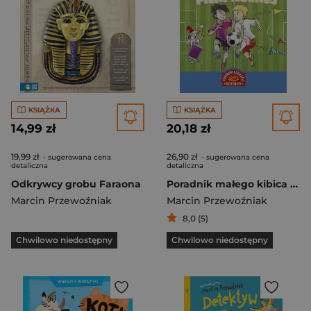
KSIĄŻKA
KSIĄŻKA
14,99 zł
20,18 zł
19,99 zł
26,90 zł
- sugerowana cena
- sugerowana cena
detaliczna
detaliczna
Odkrywcy grobu Faraona
Poradnik małego kibica piłki nożnej
Marcin Przewoźniak
Marcin Przewoźniak
8,0 (5)
Chwilowo niedostępny
Chwilowo niedostępny