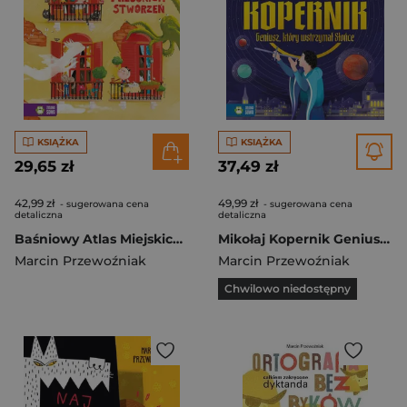
KSIĄŻKA
KSIĄŻKA
29,65 zł
37,49 zł
42,99 zł
49,99 zł
- sugerowana cena
- sugerowana cena
detaliczna
detaliczna
Baśniowy Atlas Miejskich Stworzeń
Mikołaj Kopernik Geniusz, który wstrzymał Słońce
Marcin Przewoźniak
Marcin Przewoźniak
Chwilowo niedostępny