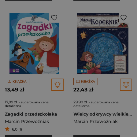
KSIĄŻKA
KSIĄŻKA
13,49 zł
22,43 zł
17,99 zł
29,90 zł
- sugerowana cena
- sugerowana cena
detaliczna
detaliczna
Zagadki przedszkolaka
Wielcy odkrywcy wielkie odkrycia Mikołaj Kopernik Chłopak, który sięgnął do gwiazd
Marcin Przewoźniak
Marcin Przewoźniak
6,0 (1)