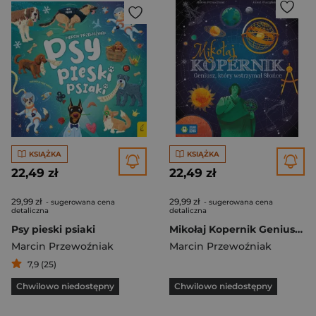
KSIĄŻKA
KSIĄŻKA
22,49 zł
22,49 zł
29,99 zł
29,99 zł
- sugerowana cena
- sugerowana cena
detaliczna
detaliczna
Psy pieski psiaki
Mikołaj Kopernik Geniusz który wstrzymał Słońce
Marcin Przewoźniak
Marcin Przewoźniak
7,9 (25)
Chwilowo niedostępny
Chwilowo niedostępny