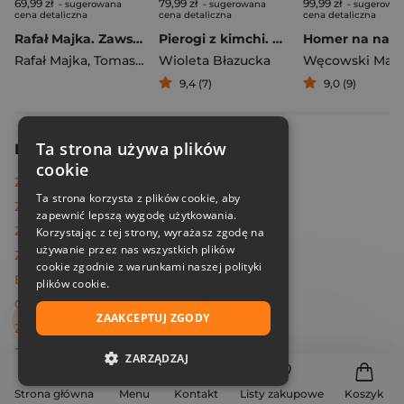
69,99 zł
79,99 zł
99,99 zł
- sugerowana
- sugerowana
- sugerowa
cena detaliczna
cena detaliczna
cena detaliczna
Rafał Majka. Zawsze z przodu. Rozmawia Tomasz Kalemba - książka z autografem
Pierogi z kimchi. Moje ulubione azjatyckie przepisy
Rafał Majka
,
Tomasz Kalemba
Wioleta Błazucka
Węcowski Mar
9,4 (7)
9,0 (9)
Ta strona używa plików
Podobne wydawnictwa
cookie
Znak Literanova
Ta strona korzysta z plików cookie, aby
Znak
zapewnić lepszą wygodę użytkowania.
Znak Horyzont
Korzystając z tej strony, wyrażasz zgodę na
używanie przez nas wszystkich plików
Znak Emotikon
cookie zgodnie z warunkami naszej polityki
Egmont
plików cookie.
Otwarte
ZAAKCEPTUJ ZGODY
Znak Koncept
Znak JednymSłowem
ZARZĄDZAJ
Czarne
NIEZBĘDNE
Strona główna
Menu
Kontakt
Listy zakupowe
Koszyk
Filia