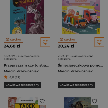
KSIĄŻKA
KSIĄŻKA
24,68 zł
20,24 zł
32,90 zł
26,99 zł
- sugerowana cena
- sugerowana cena
detaliczna
detaliczna
Przepraszam czy tu straszy?
Śmieciareczkowa pomoc drogowa. Wycieczki Śmieciareczki
Marcin Przewoźniak
Marcin Przewoźniak
8,0 (82)
Chwilowo niedostępny
Chwilowo niedostępny