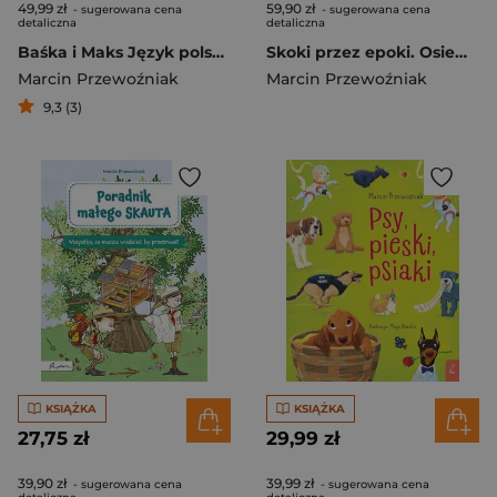
49,99 zł
59,90 zł
- sugerowana cena
- sugerowana cena
detaliczna
detaliczna
Baśka i Maks Język polski nie z tej ziemi
Skoki przez epoki. Osiem podróży w przeszłość
Marcin Przewoźniak
Marcin Przewoźniak
9,3 (3)
KSIĄŻKA
KSIĄŻKA
27,75 zł
29,99 zł
39,90 zł
39,99 zł
- sugerowana cena
- sugerowana cena