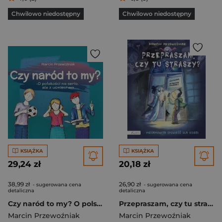
Chwilowo niedostępny
Chwilowo niedostępny
KSIĄŻKA
KSIĄŻKA
29,24 zł
20,18 zł
38,99 zł
26,90 zł
- sugerowana cena
- sugerowana cena
detaliczna
detaliczna
Czy naród to my? O polskości na serio, ale z uśmiechem
Przepraszam, czy tu straszy? Niesamowita opowieść dla dzieci
Marcin Przewoźniak
Marcin Przewoźniak