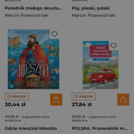
detaliczna
detaliczna
Poradnik małego skauta Wszystko, co musisz wiedzieć, by przetrwać!
Psy, pieski, psiaki
Marcin Przewoźniak
Marcin Przewoźniak
KSIĄŻKA
KSIĄŻKA
30,44 zł
27,84 zł
49,99 zł
39,90 zł
- sugerowana cena
- sugerowana cena
detaliczna
detaliczna
Gdzie mieszkał Mieszko
POLSKA. Przewodnik małego turysty. Od morza do gór