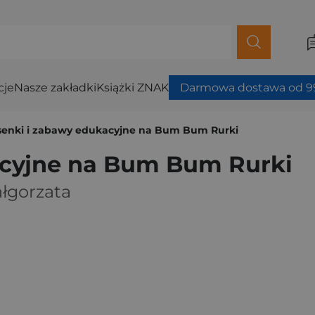
cje
Nasze zakładki
Książki ZNAK
Darmowa dostawa od 99
senki i zabawy edukacyjne na Bum Bum Rurki
acyjne na Bum Bum Rurki
ałgorzata