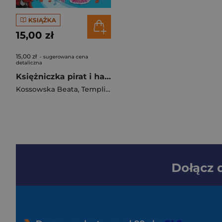
KSIĄŻKA
15,00 zł
15,00 zł
- sugerowana cena
detaliczna
Księżniczka pirat i harmonijka ustna Bajka i nauka gry dla dzieci
Kossowska Beata
,
Templin Grzegorz
Dołącz