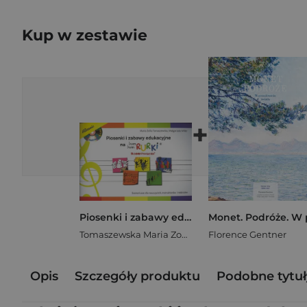
Kup w zestawie
+
Piosenki i zabawy edukacyjne na Bum Bum Rurki
Tomaszewska Maria Zofia
,
Miler Małgorzata
Florence Gentner
Opis
Szczegóły produktu
Podobne tytuł