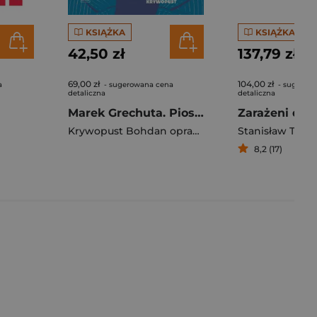
KSIĄŻKA
KSIĄŻKA
42,50 zł
137,79 zł
69,00 zł
104,00 zł
a
- sugerowana cena
- sugerow
detaliczna
detaliczna
Marek Grechuta. Piosenki na głos, fortepian i gitarę
Krywopust Bohdan opracowanie
Stanisław Trzci
8,2 (17)