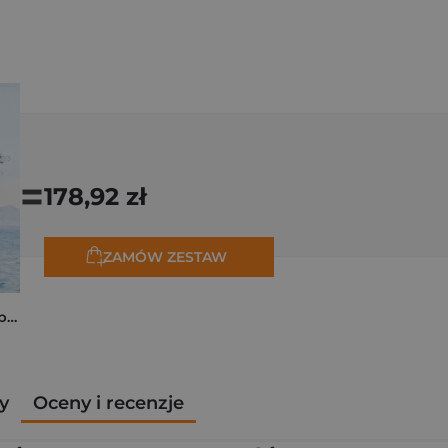
=
178,92 zł
ZAMÓW ZESTAW
Monet. Podróże. W poszukiwaniu światła
y
Oceny i recenzje