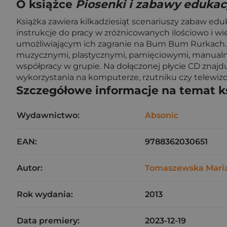
O książce
Piosenki i zabawy eduka
Książka zawiera kilkadziesiąt scenariuszy zabaw edu
instrukcje do pracy w zróżnicowanych ilościowo i
umożliwiającym ich zagranie na Bum Bum Rurkach. 
muzycznymi, plastycznymi, pamięciowymi, manualny
współpracy w grupie. Na dołączonej płycie CD znajdu
wykorzystania na komputerze, rzutniku czy telewizo
Szczegółowe informacje na temat k
Wydawnictwo:
Absonic
EAN:
9788362030651
Autor:
Tomaszewska Maria
Rok wydania:
2013
Data premiery:
2023-12-19