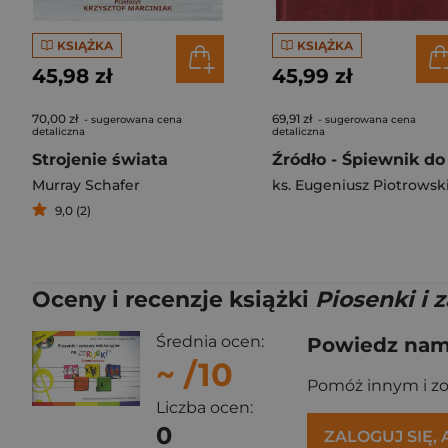
KSIĄŻKA
KSIĄŻKA
45,98 zł
45,99 zł
70,00 zł
69,91 zł
- sugerowana cena
- sugerowana cena
detaliczna
detaliczna
Strojenie świata
Murray Schafer
ks. Eugeniusz Piotrowsk
9,0 (2)
Oceny i recenzje książki
Piosenki i
Średnia ocen:
Powiedz nam,
~
/10
Pomóż innym i z
Liczba ocen:
0
ZALOGUJ SIĘ,