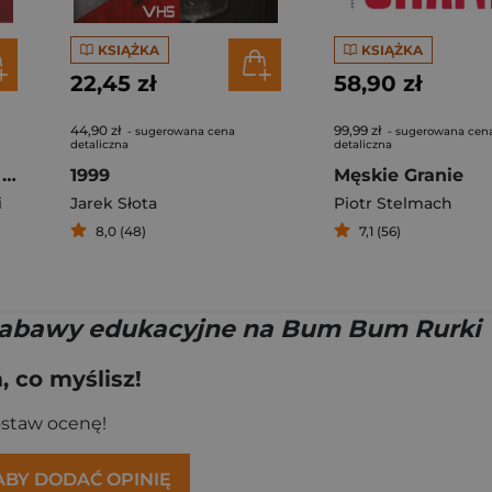
KSIĄŻKA
KSIĄŻKA
22,45 zł
58,90 zł
44,90 zł
99,99 zł
- sugerowana cena
- sugerowana cen
detaliczna
detaliczna
Źródło - Śpiewnik do użytku parafialnego WDS
1999
Męskie Granie
i
Jarek Słota
Piotr Stelmach
8,0 (48)
7,1 (56)
 zabawy edukacyjne na Bum Bum Rurki
 co myślisz!
ostaw ocenę!
 ABY DODAĆ OPINIĘ