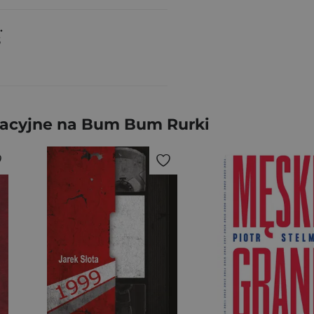
.
3
kacyjne na Bum Bum Rurki