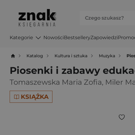
Kategorie
Nowości
Bestsellery
Zapowiedzi
Promo
Katalog
Kultura i sztuka
Muzyka
Pio
Piosenki i zabawy eduk
Tomaszewska Maria Zofia
,
Miler M
KSIĄŻKA