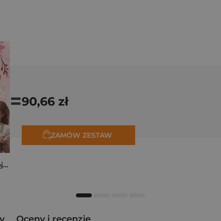
=
90,66 zł
ZAMÓW ZESTAW
Pierogi z kimchi. Moje ulubione azjatyckie przepisy
y
Oceny i recenzje