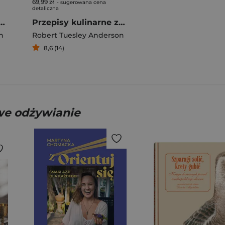
69,99 zł
- sugerowana cena
detaliczna
ne Austen Przepisy inspirowane jej powieściami
Przepisy kulinarne ze świata Tolkiena. Inspirowane legendami
n
Robert Tuesley Anderson
8,6 (14)
owe odżywianie