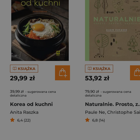
KSIĄŻKA
KSIĄŻKA
29,99 zł
53,92 zł
39,99 zł
79,90 zł
- sugerowana cena
- sugerowana cena
detaliczna
detaliczna
Korea od kuchni
Naturalnie. Pros
Anita Raszka
Paule Ne
,
Christophe Saintagn
6,4 (22)
6,8 (14)