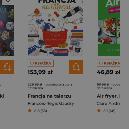
KSIĄŻKA
KSIĄŻKA
153,99 zł
46,89 zł
229,99 zł
69,99 zł
a
- sugerowana cena
- sugerowan
detaliczna
detaliczna
ki
Francja na talerzu
Francois-Regis Gaudry
Clare Andrews
8,8 (35)
8,1 (48)