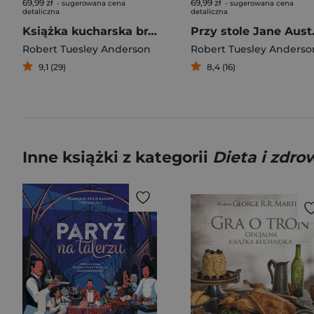
69,99 zł
69,99 zł
- sugerowana cena
- sugerowana cena
detaliczna
detaliczna
Książka kucharska braci Grimm Przepisy inspirowane baśniami
Przy stole Ja
Robert Tuesley Anderson
Robert Tuesley Anderso
9,1 (29)
8,4 (16)
Inne książki z kategorii
Dieta i zdr