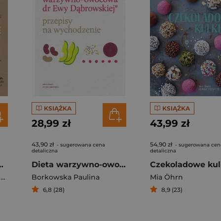
KSIĄŻKA
KSIĄŻKA
28,99 zł
43,99 zł
43,90 zł
54,90 zł
- sugerowana cena
- sugerowana cen
detaliczna
detaliczna
to, zdrowo, smacznie
Dieta warzywno-owocowa dr Ewy Dąbrowskiej Przepisy na wychodzenie
Czekoladowe kul
e
,
Alain Ducasse
Borkowska Paulina
Mia Öhrn
6,8 (28)
8,9 (23)