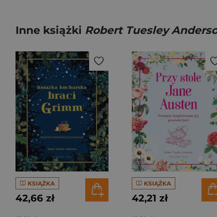
Inne książki
Robert Tuesley Anders
KSIĄŻKA
KSIĄŻKA
42,66 zł
42,21 zł