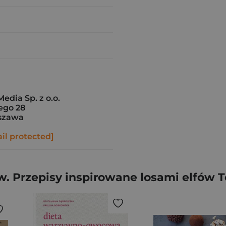
edia Sp. z o.o.
ego 28
szawa
il protected]
. Przepisy inspirowane losami elfów T