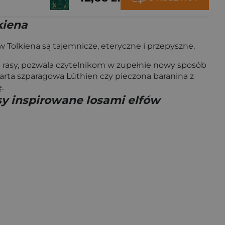
kiena
w Tolkiena są tajemnicze, eteryczne i przepyszne.
j rasy, pozwala czytelnikom w zupełnie nowy sposób
 tarta szparagowa Lúthien czy pieczona baranina z
.
sy inspirowane losami elfów