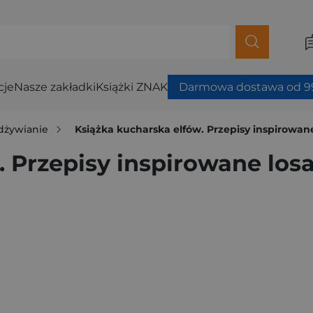
cje
Nasze zakładki
Książki ZNAK
Darmowa dostawa od 99
odżywianie
Książka kucharska elfów. Przepisy inspirowan
. Przepisy inspirowane los