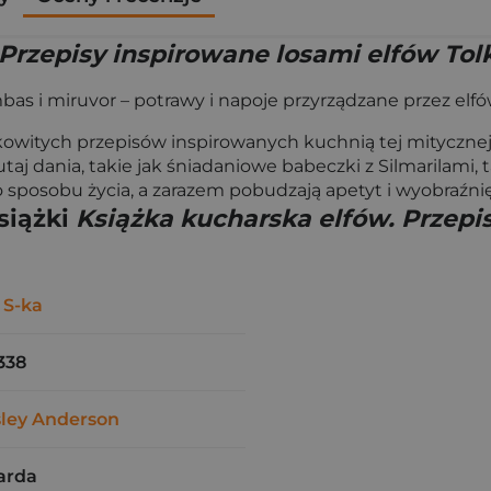
 Przepisy inspirowane losami elfów Tol
bas i miruvor – potrawy i napoje przyrządzane przez elfó
kowitych przepisów inspirowanych kuchnią tej mityczne
taj dania, takie jak śniadaniowe babeczki z Silmarilami,
o sposobu życia, a zarazem pobudzają apetyt i wyobraźnię
siążki
Książka kucharska elfów. Przepi
 S-ka
338
sley Anderson
arda