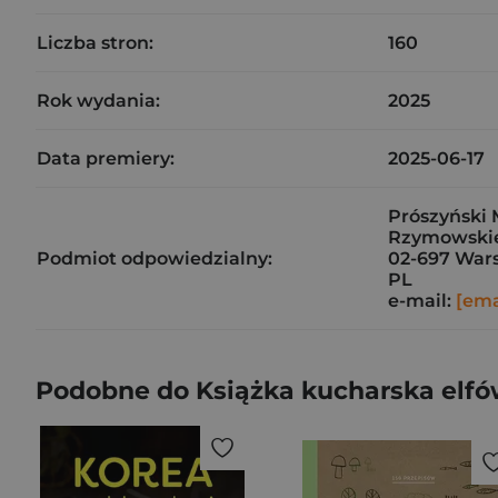
Liczba stron:
160
Rok wydania:
2025
Data premiery:
2025-06-17
Prószyński M
Rzymowski
Podmiot odpowiedzialny:
02-697 War
PL
e-mail:
[ema
Podobne do Książka kucharska elfów