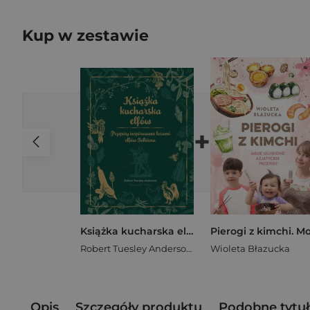
Kup w zestawie
+
Książka kucharska elfów. Przepisy inspirowane losami elfów Tolkiena
Robert Tuesley Anderson
Wioleta Błazucka
Opis
Szczegóły produktu
Podobne tytuł