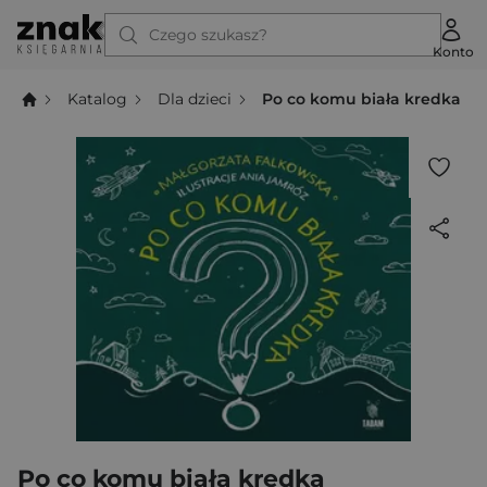
Czego szukasz?
Konto
Katalog
Dla dzieci
Po co komu biała kredka
Po co komu biała kredka