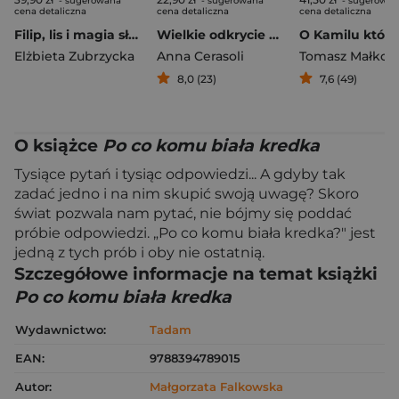
- sugerowana
- sugerowana
- sugerowan
cena detaliczna
cena detaliczna
cena detaliczna
Filip, lis i magia słów
Wielkie odkrycie Bubal
Elżbieta Zubrzycka
Anna Cerasoli
Tomasz Małkow
8,0 (23)
7,6 (49)
O książce
Po co komu biała kredka
Tysiące pytań i tysiąc odpowiedzi... A gdyby tak
zadać jedno i na nim skupić swoją uwagę? Skoro
świat pozwala nam pytać, nie bójmy się poddać
próbie odpowiedzi. „Po co komu biała kredka?" jest
jedną z tych prób i oby nie ostatnią.
Szczegółowe informacje na temat książki
Po co komu biała kredka
Wydawnictwo:
Tadam
EAN:
9788394789015
Autor:
Małgorzata Falkowska