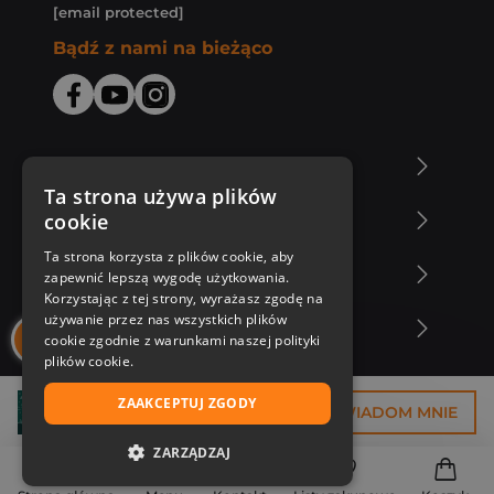
[email protected]
Bądź z nami na bieżąco
O Księgarni Znak
Ta strona używa plików
cookie
Zakupy u nas
Ta strona korzysta z plików cookie, aby
Nasza oferta
zapewnić lepszą wygodę użytkowania.
Korzystając z tej strony, wyrażasz zgodę na
używanie przez nas wszystkich plików
Nasi autorzy
cookie zgodnie z warunkami naszej polityki
plików cookie.
ZAAKCEPTUJ ZGODY
14,93 zł
POWIADOM MNIE
ZARZĄDZAJ