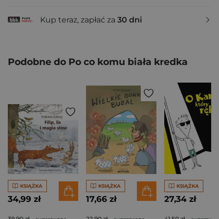
Kup teraz, zapłać za
30 dni
Podobne do Po co komu biała kredka
KSIĄŻKA
KSIĄŻKA
KSIĄŻKA
34,99 zł
17,66 zł
27,34 zł
39,90 zł
22,90 zł
41,50 zł