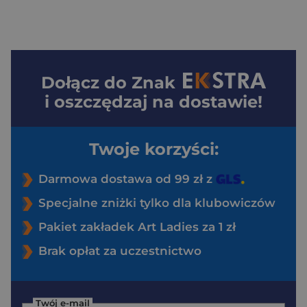
Dołącz do
Znak
i oszczędzaj na dostawie!
Twoje korzyści:
Darmowa dostawa od 99 zł z
Specjalne zniżki tylko dla klubowiczów
Pakiet zakładek Art Ladies za 1 zł
Brak opłat za uczestnictwo
Twój e-mail