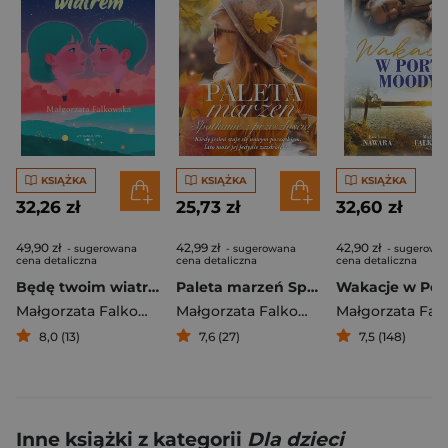
KSIĄŻKA
KSIĄŻKA
KSIĄŻKA
32,26 zł
25,73 zł
32,60 zł
49,90 zł
42,99 zł
42,90 zł
- sugerowana
- sugerowana
- sugerowa
cena detaliczna
cena detaliczna
cena detaliczna
Będę twoim wiatrem
Paleta marzeń Spotkanie z przeszłością
Małgorzata Falkowska
Małgorzata Falkowska
8,0 (13)
7,6 (27)
7,5 (148)
Inne książki z kategorii
Dla dzieci