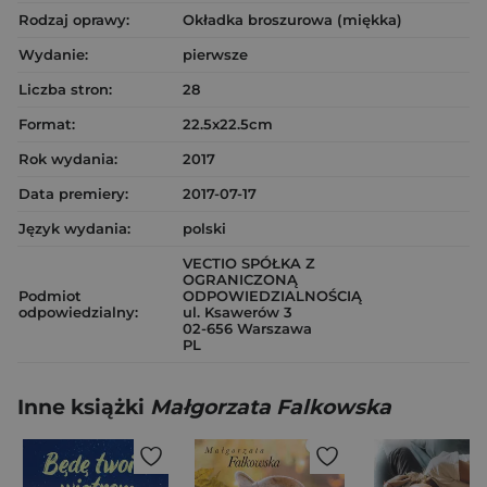
Rodzaj oprawy:
Okładka broszurowa (miękka)
Wydanie:
pierwsze
Liczba stron:
28
Format:
22.5x22.5cm
Rok wydania:
2017
Data premiery:
2017-07-17
Język wydania:
polski
VECTIO SPÓŁKA Z
OGRANICZONĄ
Podmiot
ODPOWIEDZIALNOŚCIĄ
odpowiedzialny:
ul. Ksawerów 3
02-656 Warszawa
PL
Inne książki
Małgorzata Falkowska