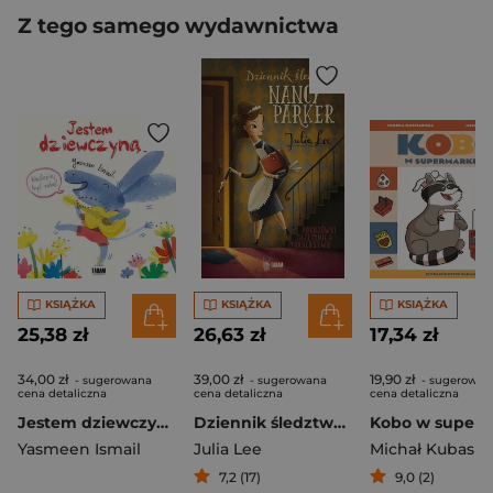
Z tego samego wydawnictwa
KSIĄŻKA
KSIĄŻKA
KSIĄŻKA
25,38 zł
26,63 zł
17,34 zł
34,00 zł
39,00 zł
19,90 zł
- sugerowana
- sugerowana
- sugerowan
cena detaliczna
cena detaliczna
cena detaliczna
Jestem dziewczyną! Najlepiej być sobą!
Dziennik śledztwa Nancy Parker
Yasmeen Ismail
Julia Lee
Michał Kubas
7,2 (17)
9,0 (2)