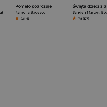
Pomelo podróżuje
ał
Ramona Badescu
Sanden Marten
,
Bode
7,6 (63)
7,8 (127)