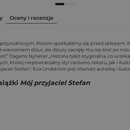
y
Oceny i recenzje
e przyrodniczym. Potem spotkaliśmy się przed sklepem.
ał wierceniem dziur, ale dziury zaczęły mu się śnić po noc
ot!” Dagens Nyheter „Historia tyleż oryginalna, co urze
, której niepowtarzalny styl zarówno tekstu, jak i ilust
iel Stefan". Eva Lindström jest również autorką i ilustr
siążki
Mój przyjaciel Stefan