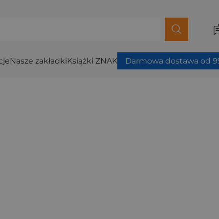
cje
Nasze zakładki
Książki ZNAK
Darmowa dostawa od 99