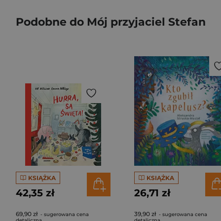
Podobne do Mój przyjaciel Stefan
KSIĄŻKA
KSIĄŻKA
42,35 zł
26,71 zł
69,90 zł
39,90 zł
- sugerowana cena
- sugerowana cena
detaliczna
detaliczna