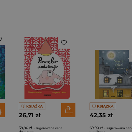
KSIĄŻKA
KSIĄŻKA
26,71 zł
42,35 zł
39,90 zł
69,90 zł
- sugerowana cena
- sugerowana cen
detaliczna
detaliczna