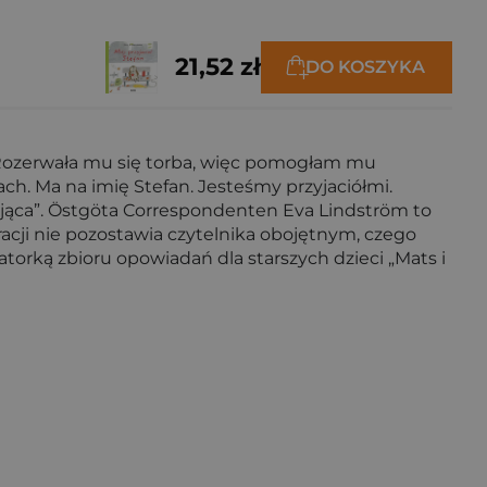
21,52 zł
DO KOSZYKA
 Rozerwała mu się torba, więc pomogłam mu
ach. Ma na imię Stefan. Jesteśmy przyjaciółmi.
kająca”. Östgöta Correspondenten Eva Lindström to
racji nie pozostawia czytelnika obojętnym, czego
atorką zbioru opowiadań dla starszych dzieci „Mats i