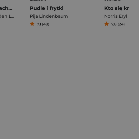
Święta dzieci z dachów
Pudle i frytki
Kto się kryje
n Lina
Pija Lindenbaum
Norris Eryl
7,1 (48)
7,8 (24)