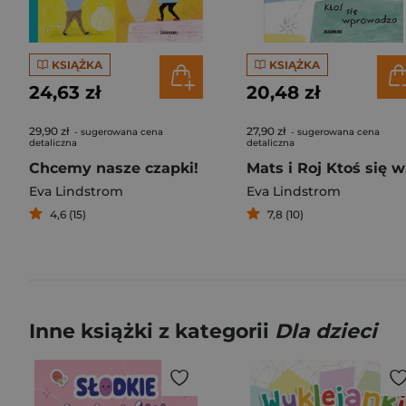
KSIĄŻKA
KSIĄŻKA
24,63 zł
20,48 zł
29,90 zł
27,90 zł
- sugerowana cena
- sugerowana cena
detaliczna
detaliczna
Chcemy nasze czapki!
Ma
Eva Lindstrom
Eva Lindstrom
4,6 (15)
7,8 (10)
Inne książki z kategorii
Dla dzieci