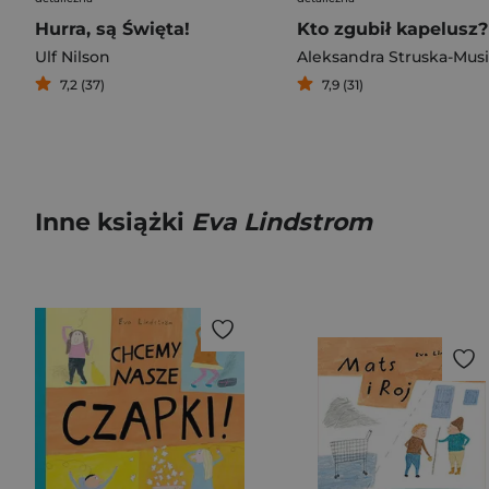
Hurra, są Święta!
Kto zgubił kapelusz?
Ulf Nilson
Aleksandra Struska-Musi
7,2 (37)
7,9 (31)
Inne książki
Eva Lindstrom