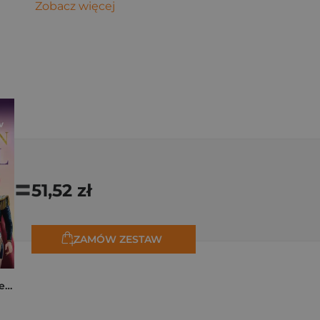
Zobacz więcej
=
51,52 zł
ZAMÓW ZESTAW
K-popowe łowczynie demonów. Mój golden journal. Oficjalny dziennik