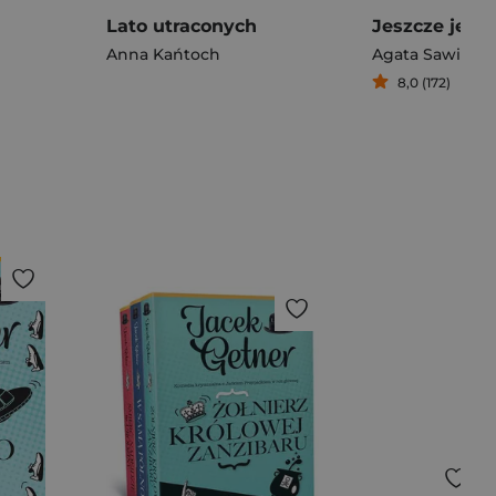
Lato utraconych
Jeszcze jedn
Anna Kańtoch
Agata Sawicka
8,0 (172)