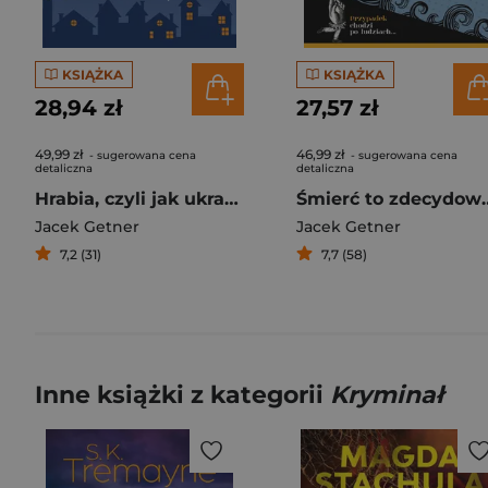
KSIĄŻKA
KSIĄŻKA
28,94 zł
27,57 zł
49,99 zł
46,99 zł
- sugerowana cena
- sugerowana cena
detaliczna
detaliczna
Hrabia, czyli jak ukraść pół miasta
Śmierć to zde
Jacek Getner
Jacek Getner
7,2 (31)
7,7 (58)
Inne książki z kategorii
Kryminał