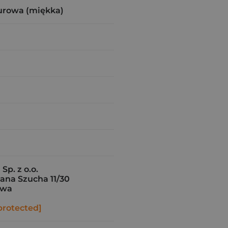
urowa (miękka)
Sp. z o.o.
iana Szucha 11/30
awa
protected]