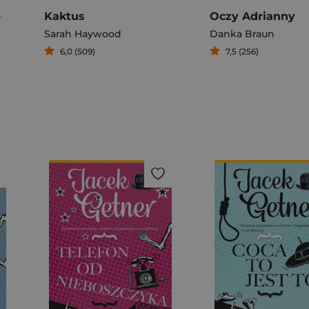
ę
Kaktus
Oczy Adrianny
Sarah Haywood
Danka Braun
6,0 (509)
7,5 (256)