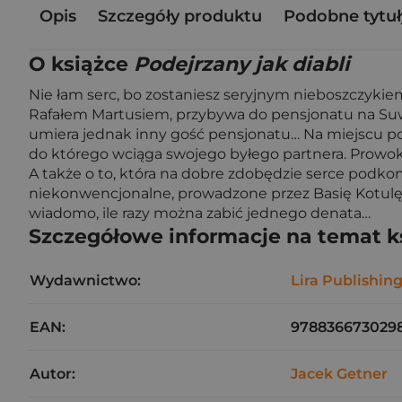
Opis
Szczegóły produktu
Podobne tytuł
O książce
Podejrzany jak diabli
Nie łam serc, bo zostaniesz seryjnym nieboszczyki
Rafałem Martusiem, przybywa do pensjonatu na Suwal
umiera jednak inny gość pensjonatu… Na miejscu po
do którego wciąga swojego byłego partnera. Prowokuj
A także o to, która na dobre zdobędzie serce podkom
niekonwencjonalne, prowadzone przez Basię Kotulę?
wiadomo, ile razy można zabić jednego denata…
Szczegółowe informacje na temat k
Wydawnictwo:
Lira Publishin
EAN:
978836673029
Autor:
Jacek Getner