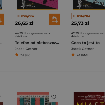
KSIĄŻKA
KSIĄŻKA
26,65 zł
25,73 zł
44,99 zł
42,99 zł
- sugerowana cena
- sugerowana cen
detaliczna
detaliczna
cydowanie za mało
Telefon od nieboszczyka
Coca to jest to
Jacek Getner
Jacek Getner
7,3 (80)
7,3 (100)