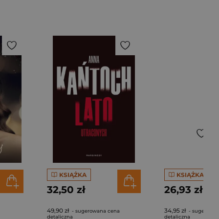
KSIĄŻKA
KSIĄŻKA
32,50 zł
26,93 zł
49,90 zł
34,95 zł
- sugerowana cena
- sugerowa
detaliczna
detaliczna