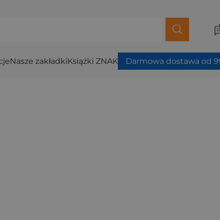
cje
Nasze zakładki
Książki ZNAK
Darmowa dostawa od 99