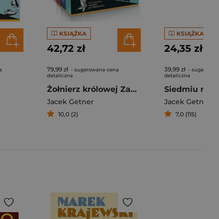
KSIĄŻKA
KSIĄŻKA
42,72 zł
24,35 zł
79,99 zł
39,99 zł
a
- sugerowana cena
- sugerowan
detaliczna
detaliczna
Żołnierz królowej Zanzibaru / W samą północ, /Śmierć nadejdzie w urodziny Pakiet
Jacek Getner
Jacek Getner
10,0 (2)
7,0 (115)