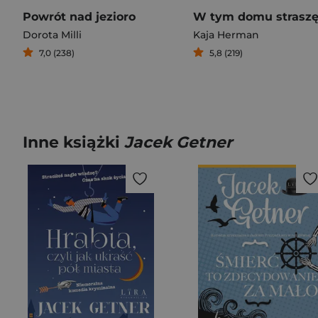
Powrót nad jezioro
W tym domu strasz
Dorota Milli
Kaja Herman
7,0 (238)
5,8 (219)
Inne książki
Jacek Getner