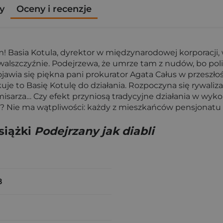
y
Oceny i recenzje
em! Basia Kotula, dyrektor w międzynarodowej korporac
szczyźnie. Podejrzewa, że umrze tam z nudów, bo policj
jawia się piękna pani prokurator Agata Całus w przeszł
e to Basię Kotulę do działania. Rozpoczyna się rywaliza
isarza… Czy efekt przyniosą tradycyjne działania w wykon
 Nie ma wątpliwości: każdy z mieszkańców pensjonatu ma
siążki
Podejrzany jak diabli
g
8