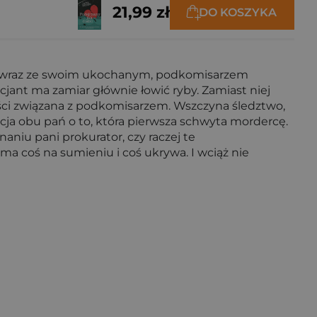
21,99 zł
DO KOSZYKA
ji, wraz ze swoim ukochanym, podkomisarzem
ant ma zamiar głównie łowić ryby. Zamiast niej
ości związana z podkomisarzem. Wszczyna śledztwo,
cja obu pań o to, która pierwsza schwyta mordercę.
aniu pani prokurator, czy raczej te
 coś na sumieniu i coś ukrywa. I wciąż nie