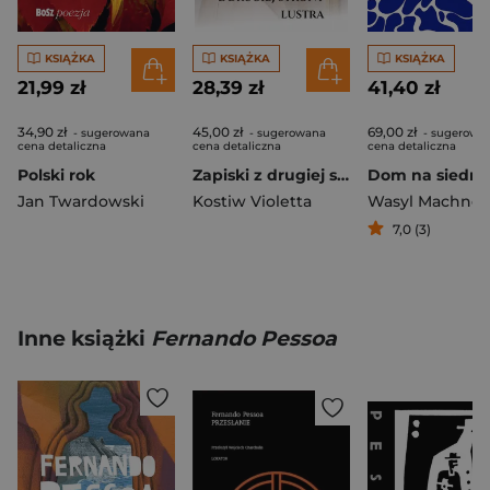
KSIĄŻKA
KSIĄŻKA
KSIĄŻKA
21,99 zł
28,39 zł
41,40 zł
34,90 zł
45,00 zł
69,00 zł
- sugerowana
- sugerowana
- sugerowa
cena detaliczna
cena detaliczna
cena detaliczna
Polski rok
Zapiski z drugiej strony lustra
Jan Twardowski
Kostiw Violetta
Wasyl Machno
7,0 (3)
Inne książki
Fernando Pessoa