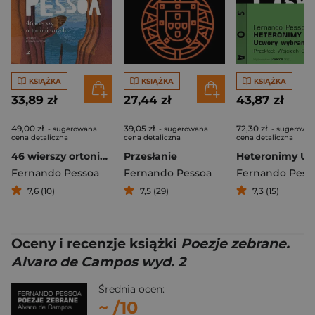
KSIĄŻKA
KSIĄŻKA
KSIĄŻKA
33,89 zł
27,44 zł
43,87 zł
49,00 zł
39,05 zł
72,30 zł
- sugerowana
- sugerowana
- sugerowa
cena detaliczna
cena detaliczna
cena detaliczna
46 wierszy ortonimicznych
Przesłanie
Fernando Pessoa
Fernando Pessoa
Fernando Pess
7,6 (10)
7,5 (29)
7,3 (15)
Oceny i recenzje książki
Poezje zebrane.
Alvaro de Campos wyd. 2
Średnia ocen:
~
/10