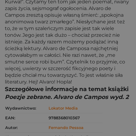
Kurwa!”. Czytamy ten tom jak jeden poemat, rwany
zapis życia, sejsmograf ogołocenia. Alvaro de
Campos zresztą opisuje własną śmierć: „spokojna
anonimowa twarz zmarłego”. Niesłychane jest też
to, że w tym szaleńczym zapisie jest tak wiele
tonów. Jego jest tak dużo – chociaż przecież nie
istnieje. Za każdy razem możemy podążać inną
ścieżką lektury. Alvaro de Camposa najchętniej
cytowałabym w całości. Nie razi nawet, że „me
smutne serce robi bum”. Czytelnik to przyjmie, co
więcej, uwierzy w szczerość fikcyjnego poety i
będzie chciał mu towarzyszyć. To jest właśnie siła
literatury. Hej! Alvaro! Hopla!
Szczegółowe informacje na temat książki
Poezje zebrane. Alvaro de Campos wyd. 2
Wydawnictwo:
Lokator Media
EAN:
9788368010367
Autor:
Fernando Pessoa