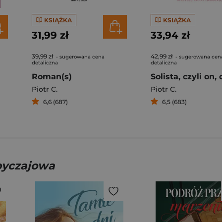
KSIĄŻKA
KSIĄŻKA
31,99 zł
33,94 zł
39,99 zł
42,99 zł
- sugerowana cena
- sugerowana cen
detaliczna
detaliczna
Roman(s)
Piotr C.
Piotr C.
6,6 (687)
6,5 (683)
obyczajowa