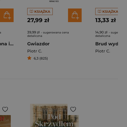
KSIĄŻKA
KSIĄŻKA
27,99 zł
13,33 zł
39,99 zł
14,90 zł
a
- sugerowana cena
- sugerowan
detaliczna
detaliczna
Solista, czyli on, ona i jego żona
Gwiazdor
Piotr C.
Piotr C.
6,3 (825)