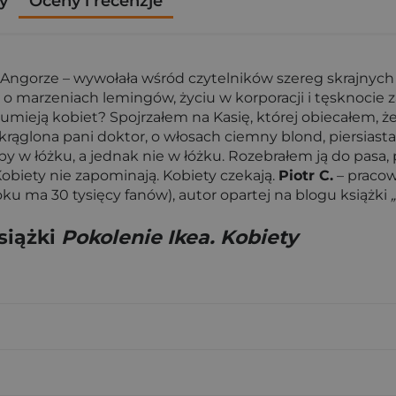
y
Oceny i recenzje
Angorze – wywołała wśród czytelników szereg skrajnych 
 o marzeniach lemingów, życiu w korporacji i tęsknocie 
umieją kobiet? Spojrzałem na Kasię, której obiecałem, że
okrąglona pani doktor, o włosach ciemny blond, piersiast
niby w łóżku, a jednak nie w łóżku. Rozebrałem ją do pasa
Kobiety nie zapominają. Kobiety czekają.
Piotr C.
– pracow
ku ma 30 tysięcy fanów), autor opartej na blogu książki
siążki
Pokolenie Ikea. Kobiety