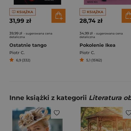
KSIĄŻKA
KSIĄŻKA
31,99 zł
28,74 zł
39,99 zł
34,99 zł
- sugerowana cena
- sugerowana cena
detaliczna
detaliczna
Ostatnie tango
Pokolenie Ikea
Piotr C.
Piotr C.
6,9 (332)
5,1 (15162)
Inne książki z kategorii
Literatura 