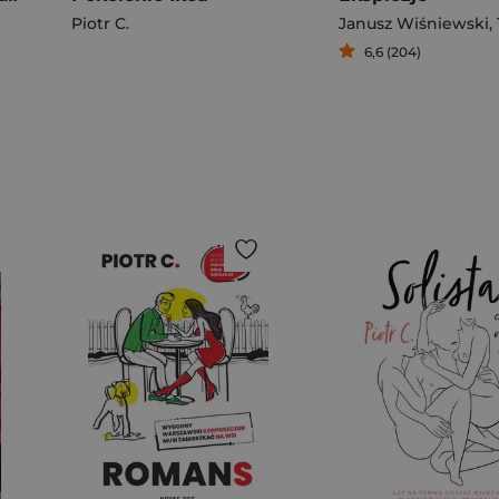
Piotr C.
Janusz Wiśniewski
,
6,6 (204)