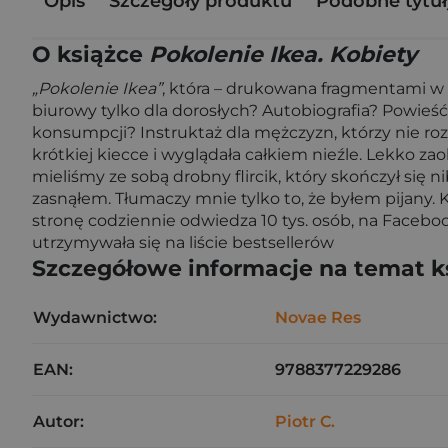
Opis
Szczegóły produktu
Podobne tytuł
O książce
Pokolenie Ikea. Kobiety
„Pokolenie Ikea”
, która – drukowana fragmentami w 
biurowy tylko dla dorosłych? Autobiografia? Powieść
konsumpcji? Instruktaż dla mężczyzn, którzy nie roz
krótkiej kiecce i wyglądała całkiem nieźle. Lekko za
mieliśmy ze sobą drobny flircik, który skończył się 
zasnąłem. Tłumaczy mnie tylko to, że byłem pijany. 
stronę codziennie odwiedza 10 tys. osób, na Faceboo
utrzymywała się na liście bestsellerów
Szczegółowe informacje na temat k
Wydawnictwo:
Novae Res
EAN:
9788377229286
Autor:
Piotr C.