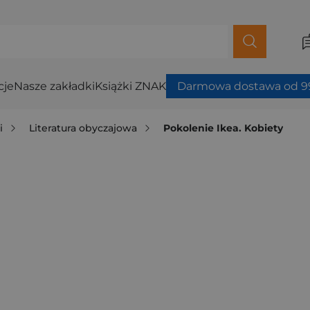
cje
Nasze zakładki
Książki ZNAK
Darmowa dostawa od 99
i
Literatura obyczajowa
Pokolenie Ikea. Kobiety