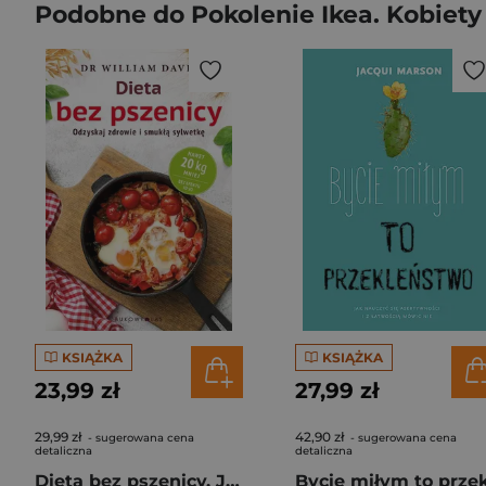
Podobne do Pokolenie Ikea. Kobiety
KSIĄŻKA
KSIĄŻKA
23,99 zł
27,99 zł
29,99 zł
42,90 zł
- sugerowana cena
- sugerowana cena
detaliczna
detaliczna
Dieta bez pszenicy. Jak pozbyć się pszennego brzucha i być zdrowym