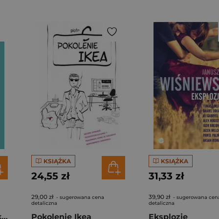
KSIĄŻKA
KSIĄŻKA
24,55 zł
31,33 zł
29,00 zł
39,90 zł
- sugerowana cena
- sugerowana cen
detaliczna
detaliczna
Bycie miłym to przekleństwo
Pokolenie Ikea
Eksplozje