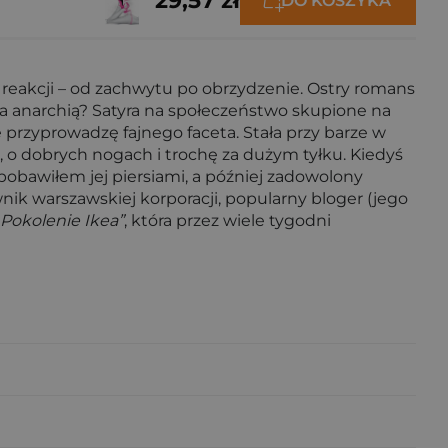
29,57 zł
DO KOSZYKA
reakcji – od zachwytu po obrzydzenie. Ostry romans
za anarchią? Satyra na społeczeństwo skupione na
 przyprowadzę fajnego faceta. Stała przy barze w
a, o dobrych nogach i trochę za dużym tyłku. Kiedyś
, pobawiłem jej piersiami, a później zadowolony
nik warszawskiej korporacji, popularny bloger (jego
„Pokolenie Ikea”
, która przez wiele tygodni